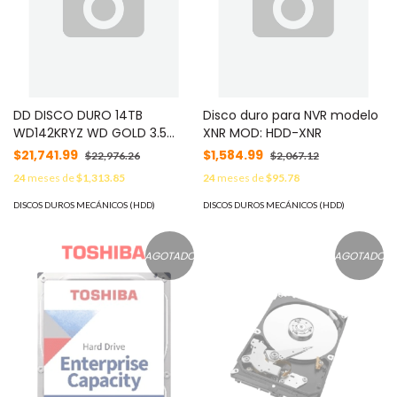
DD DISCO DURO 14TB
Disco duro para NVR modelo
WD142KRYZ WD GOLD 3.5
XNR MOD: HDD-XNR
SATA3 6GB/S 256MB
$21,741.99
$1,584.99
$22,976.26
$2,067.12
7200RPM 24X7 HOTPLUG
24
meses de
$1,313.85
24
meses de
$95.78
P/NAS/NVR/SERVER
DISCOS DUROS MECÁNICOS (HDD)
DISCOS DUROS MECÁNICOS (HDD)
AGOTADO
AGOTADO