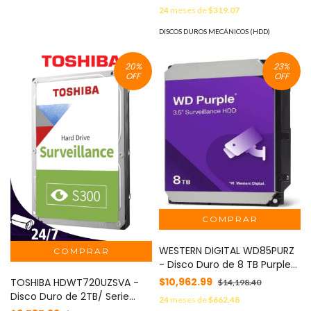
videovigilancia, ideal para
Corrosión / 3 Años Garantía
24
meses de
$319.07
trabajo 24/7, interfaz SATA
MOD: WD44PURZ
3.5", 5400 rpm, 128 MB, hasta
DISCOS DUROS MECÁNICOS (HDD)
64 cámaras#MARTOS
20
%
23
%
OFF
OFF
WESTERN DIGITAL WD85PURZ
- Disco Duro de 8 TB Purple/
Especial para
$10,962.99
TOSHIBA HDWT720UZSVA -
$14,198.40
Videovigilancia/ Trabajo
Disco Duro de 2TB/ Serie
24
meses de
$662.48
24/7/ Interface: Sata 6
S300 Especial Para