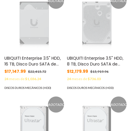
AGOTADO
AGOTADO
UBIQUITI Enterprise 3.5" HDD,
UBIQUITI Enterprise 3.5" HDD,
16 TB, Disco Duro SATA de
8 TB, Disco Duro SATA de
Nivel Empresarial, Ideal para
Nivel Empresarial, Ideal para
$17,147.99
$12,179.99
$22,415.72
$15,919.96
Sistemas NAS y de Seguridad
Sistemas NAS y de Seguridad
24
meses de
$1,036.24
24
meses de
$736.03
de Cámaras UniFi con uso
de Cámaras UniFi con uso
Intensivo de
Intensivo de
DISCOS DUROS MECÁNICOS (HDD)
DISCOS DUROS MECÁNICOS (HDD)
Almacenamiento. MOD:
Almacenamiento. MOD:
UACC-HDD-E-16TB
UACC-HDD-E-8TB
AGOTADO
AGOTADO