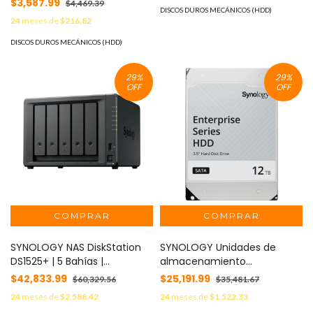
$3,587.99
$4,469.39
Gb/s/ Hasta 64 Cámaras/
DISCOS DUROS MECÁNICOS (HDD)
Videovigilancia/ Ideal para
24
meses de
$216.82
Hasta 16
Trabajo 24/7/ Inteface: SATA
Bahías de Discos Duros
3.5"/ 5700 rpm/ 128 MB /
DISCOS DUROS MECÁNICOS (HDD)
#CORRIENDO
Hasta 64 cámaras
29
%
29
%
OFF
OFF
SYNOLOGY NAS DiskStation
SYNOLOGY Unidades de
DS1525+ | 5 Bahías |
almacenamiento
Expansión hasta 15 Bahías | 2
empresariales / Disco duro
$42,833.99
$25,191.99
$60,329.56
$35,481.67
Puertos 2.5GbE | Soporte
12TB / 7200RPM / NAS
24
meses de
$2,588.42
24
meses de
$1,522.33
10GbE | Almacenamiento en
SYNOLOGY HAT5300-12T