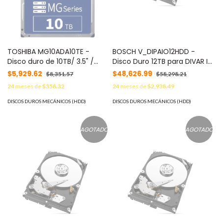
TOSHIBA MG10ADA10TE -
BOSCH V_DIPAIO12HDD -
Disco duro de 10TB/ 3.5" /
Disco Duro 12TB para DIVAR IP
serie Enterprise / 512MB /
/ SATA-3 / 7200 RPM / 3,5“
$5,929.62
$48,626.99
$8,351.57
$58,298.21
7200RPM / Recomendado
24
meses de
$358.32
24
meses de
$2,938.49
para Servidores y
Videovigilancia
DISCOS DUROS MECÁNICOS (HDD)
DISCOS DUROS MECÁNICOS (HDD)
AGOTADO
AGOTADO