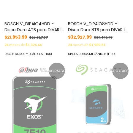
BOSCH V_DIPAIO4HDD -
BOSCH V_DIPAIO8HDD -
Disco Duro 4TB para DIVAR IP
Disco Duro 8TB para DIVAR IP
/ SATA-3 / 7200 RPM / 3,5“
/ SATA-3 / 7200 RPM / 3,5“
$21,953.99
$32,927.99
$26,317.57
$39,475.73
24
meses de
$1,326.66
24
meses de
$1,989.81
DISCOS DUROS MECÁNICOS (HDD)
DISCOS DUROS MECÁNICOS (HDD)
AGOTADO
AGOTADO