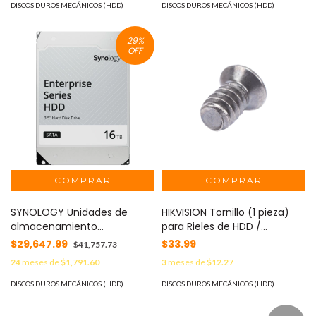
Caché SSD | Hasta 300 TB de
DISCOS DUROS MECÁNICOS (HDD)
DISCOS DUROS MECÁNICOS (HDD)
Capacidad | Compatible con
Virtualización y Vigilancia.
29
%
MOD: DS1525+
OFF
SYNOLOGY Unidades de
HIKVISION Tornillo (1 pieza)
almacenamiento
para Rieles de HDD /
empresariales / Disco duro
Sujetadores Laterales /
$29,647.99
$33.99
$41,757.73
16TB / 7200RPM / NAS
Compatible con 190200293
24
meses de
$1,791.60
3
meses de
$12.27
SYNOLOGY HAT5300-16T
193100135
DISCOS DUROS MECÁNICOS (HDD)
DISCOS DUROS MECÁNICOS (HDD)