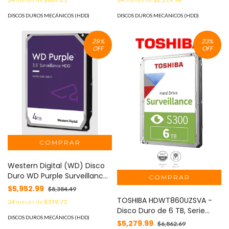
DELL ME5012 MOD: 87970473
DISCOS DUROS MECÁNICOS (HDD)
DISCOS DUROS MECÁNICOS (HDD)
29
%
23
%
OFF
OFF
Western Digital (WD) Disco
Duro WD Purple Surveillance
/ 4TB / SATA 6Gb/s / 3.5" /
$5,952.99
$8,384.49
Tecnología AllFrame / 180TB
TOSHIBA HDWT860UZSVA -
24
meses de
$359.73
año Workload / Soporte 64
Disco Duro de 6 TB, Serie
Cámaras HD / 16 Bays /
DISCOS DUROS MECÁNICOS (HDD)
S300 especial para
$5,279.99
$6,862.69
Componentes Anti-