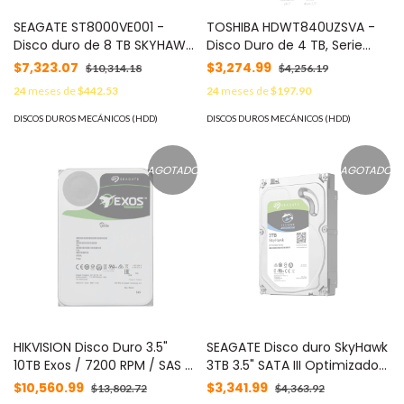
SEAGATE ST8000VE001 -
TOSHIBA HDWT840UZSVA -
Disco duro de 8 TB SKYHAWK,
Disco Duro de 4 TB, Serie
7200 RPM, SATA3 6GB/s, 64
S300 especial para
$7,323.07
$3,274.99
$10,314.18
$4,256.19
MB, recomendado para
videovigilancia, ideal para
24
meses de
$442.53
24
meses de
$197.90
videovigilancia
trabajo 24/7, interfaz SATA
3.5", 5400 rpm, 128 MB, hasta
DISCOS DUROS MECÁNICOS (HDD)
DISCOS DUROS MECÁNICOS (HDD)
64 cámaras#MARTOS
AGOTADO
AGOTADO
HIKVISION Disco Duro 3.5"
SEAGATE Disco duro SkyHawk
10TB Exos / 7200 RPM / SAS /
3TB 3.5" SATA III Optimizado
Alto Rendimiento /
para video vigilancia 24/7
$10,560.99
$3,341.99
$13,802.72
$4,363.92
Recomendado para DS-
MOD: ST3000VX010