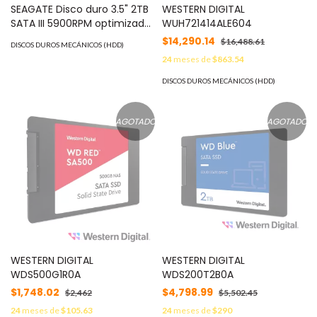
SEAGATE Disco duro 3.5" 2TB
WESTERN DIGITAL
SATA III 5900RPM optimizado
WUH721414ALE604
para video vigilancia 24/7
$14,290.14
$16,488.61
DISCOS DUROS MECÁNICOS (HDD)
ST-2000-VX00-3520
24
meses de
$863.54
DISCOS DUROS MECÁNICOS (HDD)
AGOTADO
AGOTADO
WESTERN DIGITAL
WESTERN DIGITAL
WDS500G1R0A
WDS200T2B0A
$1,748.02
$4,798.99
$2,462
$5,502.45
24
meses de
$105.63
24
meses de
$290