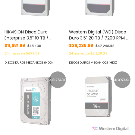
HIKVISION Disco Duro
Western Digital (WD) Disco
Enterprise 3.5" 10 TB /
Duro 3.5" 20 TB / 7200 RPM /
Hikvision / 7200 RPM / SATA /
SATA / Alto Rendimiento /
$11,581.99
$35,236.99
$15,138
$47,248.52
Alto Rendimiento /
Recomendado para seria
24
meses de
$699.89
24
meses de
$2,129.34
Recomendado para NVRs
DSAT1000S HK7220AH/20T
HIKVISION MOD:
DISCOS DUROS MECÁNICOS (HDD)
DISCOS DUROS MECÁNICOS (HDD)
WUS721010ALE6L4/HIK
AGOTADO
AGOTADO