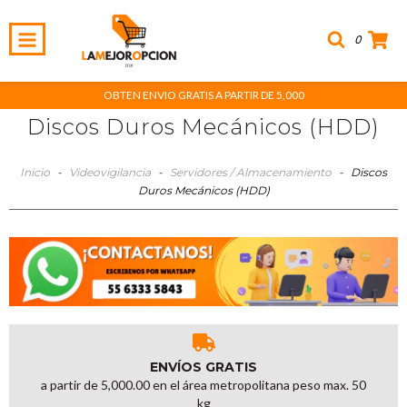
0
OBTEN ENVIO GRATIS A PARTIR DE 5,000
Discos Duros Mecánicos (HDD)
Inicio
-
Videovigilancia
-
Servidores / Almacenamiento
-
Discos
Duros Mecánicos (HDD)
ENVÍOS GRATIS
a partir de 5,000.00 en el área metropolitana peso max. 50
kg