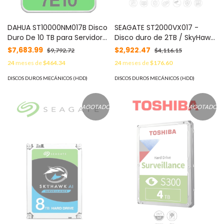
DAHUA ST10000NM017B Disco
SEAGATE ST2000VX017 -
Duro De 10 TB para Servidor
Disco duro de 2TB / SkyHawk
Seagate Exos 7E10 10TB SATA
/ 6Gbit/s / 3.5" / SATA III /
$7,683.99
$2,922.47
$9,792.72
$4,116.15
III 7200RPM 3.5" 6 Gbit/s
5400RPM/ 256 CACHE /
24
meses de
$464.34
24
meses de
$176.60
Recomendado para
videovigilancia /
DISCOS DUROS MECÁNICOS (HDD)
DISCOS DUROS MECÁNICOS (HDD)
AGOTADO
AGOTADO