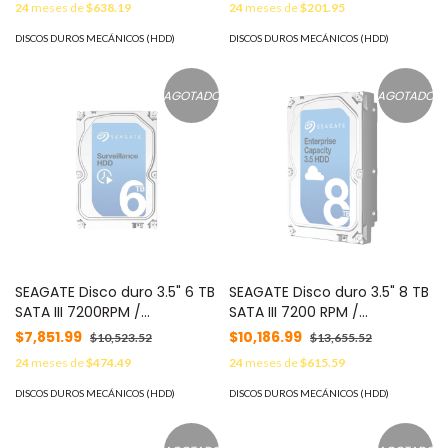
24
meses de
$638.19
24
meses de
$201.95
A82024D MOD:
ST10000NM018B
DISCOS DUROS MECÁNICOS (HDD)
DISCOS DUROS MECÁNICOS (HDD)
AGOTADO
AGOTADO
SEAGATE Disco duro 3.5" 6 TB
SEAGATE Disco duro 3.5" 8 TB
SATA III 7200RPM /
SATA III 7200 RPM /
Optimizado para
Optimizado para Vídeo
$7,851.99
$10,186.99
$10,523.52
$13,655.52
Vídeovigilancia 24/7 / Ideal
Vigilancia 24/7 MOD:
24
meses de
$474.49
24
meses de
$615.59
para Sistemas Robustos
ST8000VX0002-520
MOD: ST6000NM0115
DISCOS DUROS MECÁNICOS (HDD)
DISCOS DUROS MECÁNICOS (HDD)