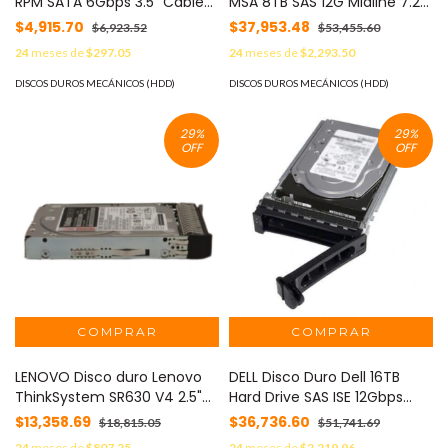
RPM SATA 6Gbps 3.5" Cable
MSA 8TB SAS 12G Midline 7.2K
No Incluye Portador
LFF (3.5in) M2 1 Year
$4,915.70
$37,953.48
$6,923.52
$53,455.60
Compatible con Servidor
Warranty HDD MOD: R0Q59A
24
meses de
$297.05
24
meses de
$2,293.50
T150 MOD: 400-AUST
DISCOS DUROS MECÁNICOS (HDD)
DISCOS DUROS MECÁNICOS (HDD)
29
%
29
%
OFF
OFF
LENOVO Disco duro Lenovo
DELL Disco Duro Dell 16TB
ThinkSystem SR630 V4 2.5"
Hard Drive SAS ISE 12Gbps
1.2TB 10K SAS 12Gb Hot Swap
7.2K 512e 3.5" Hot-Plug
$13,358.69
$36,736.60
$18,815.05
$51,741.69
512n HDD MOD: 4XB7B01770
Compatible con Storage
24
meses de
$807.25
24
meses de
$2,219.96