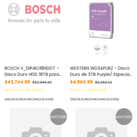
BOSCH V_DIPAIO18HDDT -
WESTERN WD34PURZ - Disco
Disco Duro HDD 18TB para
Duro de 3TB Purple/ Especial
DIVAR IP All-in-One
para Videovigilancia/ Trabajo
$43,744.99
$4,900.99
$52,444.30
$6,243.12
24/7/ Interface: Sata 6
24
meses de
$2,643.47
24
meses de
$296.16
Gb/s/ Hasta 64 Cámaras/
Hasta 16 Bahías de Discos
DISCOS DUROS MECÁNICOS (HDD)
DISCOS DUROS MECÁNICOS (HDD)
Duros/ 3 Años de Garantía /
6Gb/s
AGOTADO
AGOTADO