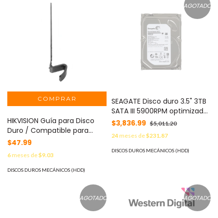
AGOTADO
SEAGATE Disco duro 3.5" 3TB
SATA III 5900RPM optimizado
HIKVISION Guía para Disco
para video vigilancia 24/7
$3,836.99
$5,011.20
Duro / Compatible para
MOD: ST3000VX006
24
meses de
$231.87
Serie DS-96XXX / 1 Pieza
$47.99
190200293
DISCOS DUROS MECÁNICOS (HDD)
6
meses de
$9.03
DISCOS DUROS MECÁNICOS (HDD)
AGOTADO
AGOTADO