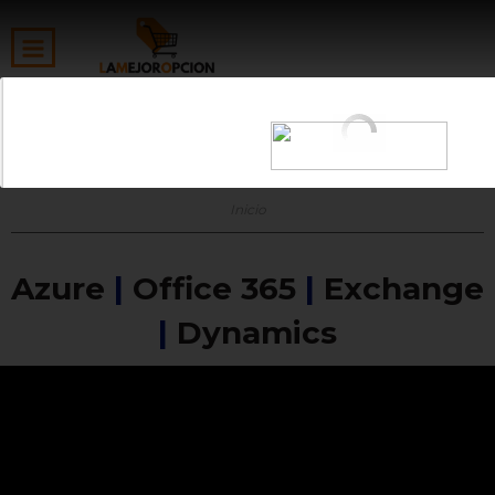
OBTEN ENVIO GRATIS A PARTIR DE 5,000
Licencias Microsoft
Inicio
Azure
|
Office 365
|
Exchange
|
Dynamics