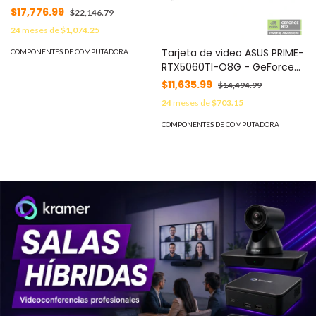
gráfico NVIDIA GeForce
$17,776.99
$22,146.79
RTXTM 5070 Ti
24
meses de
$1,074.25
Tarjeta de video ASUS PRIME-
COMPONENTES DE COMPUTADORA
RTX5060TI-O8G - GeForce
RTX™ 5060 Ti, 8 GB, GDDR7,
$11,635.99
$14,494.99
PCI Express 5.0
24
meses de
$703.15
COMPONENTES DE COMPUTADORA