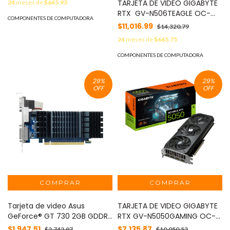
TARJETA DE VIDEO GIGABYTE
24
meses de
$645.93
RTX GV-N506TEAGLE OC-
COMPONENTES DE COMPUTADORA
8GD - 8GB, 128 BITS, GDDR7,
$11,016.99
$14,320.79
PCI-E 5.0
24
meses de
$665.75
COMPONENTES DE COMPUTADORA
29
%
29
%
OFF
OFF
Tarjeta de video Asus
TARJETA DE VIDEO GIGABYTE
GeForce® GT 730 2GB GDDR5
RTX GV-N5050GAMING OC-
para compilación HTPC
8GD - 8GB, 128 BITS, GDDR6,
$1,947.51
$7,135.87
$2,742.97
$10,050.52