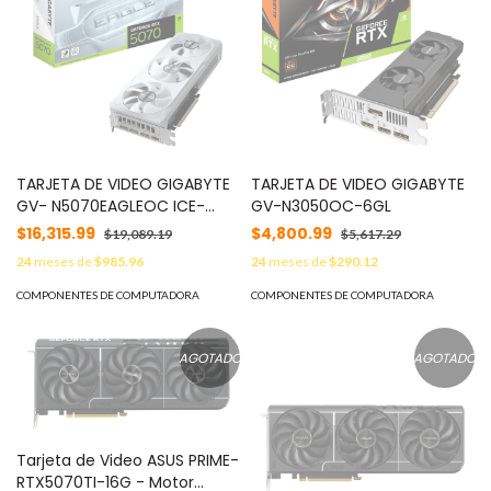
TARJETA DE VIDEO GIGABYTE
TARJETA DE VIDEO GIGABYTE
GV- N5070EAGLEOC ICE-
GV-N3050OC-6GL
12GD
$16,315.99
$4,800.99
$19,089.19
$5,617.29
24
meses de
$985.96
24
meses de
$290.12
COMPONENTES DE COMPUTADORA
COMPONENTES DE COMPUTADORA
AGOTADO
AGOTADO
Tarjeta de Video ASUS PRIME-
RTX5070TI-16G - Motor