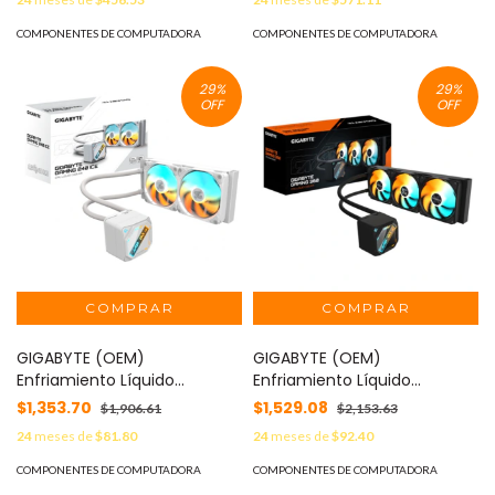
5.0 MOD: ZT-B50500H-10M
DisplayPort MOD:
VCNRTXA1000ATX-PB
COMPONENTES DE COMPUTADORA
COMPONENTES DE COMPUTADORA
29
%
29
%
OFF
OFF
GIGABYTE (OEM)
GIGABYTE (OEM)
Enfriamiento Líquido
Enfriamiento Líquido
Gigabyte GAMING 240 ICE
Gigabyte GAMING 360
$1,353.70
$1,529.08
$1,906.61
$2,153.63
2x120mm hasta 2200RPM
360mm 1851 1150 1700 AM4
24
meses de
$81.80
24
meses de
$92.40
Blanco
AM5 Negro MOD: GP-
1851/1700/115X/1200/AM5/AM4
GIGABYTE GME 360
COMPONENTES DE COMPUTADORA
COMPONENTES DE COMPUTADORA
MOD: GP-GIGABYTE GME 240I