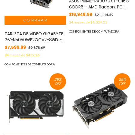
ASUS PRIME-RX9070XT-O16G
GDDR6 - AMD Radeon, PCI
Express 5.0, OpenGL 4.6,
$16,948.99
$21,114.59
HDMI, DisplayPort
24
meses de
$1,024.21
COMPONENTES DE COMPUTADORA
TARJETA DE VIDEO GIGABYTE
GV-N5050WF2OCV2-8GD -
RTX 5050, 8GB, 128 BITS,
$7,599.99
$9,878.69
GDDR6, PCI-E 5.0
24
meses de
$459.26
COMPONENTES DE COMPUTADORA
29
%
29
%
OFF
OFF