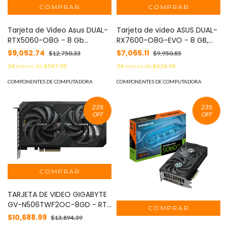
Tarjeta de Video Asus DUAL-
Tarjeta de video ASUS DUAL-
RTX5060-O8G - 8 Gb
RX7600-O8G-EVO - 8 GB,
GDDR7, PCIe 5.0, HDMI 2.1b, DP
GDDR6, PCI Express 4.0
$9,052.74
$7,065.11
$12,750.33
$9,950.85
2.1b
24
meses de
$547.05
24
meses de
$426.94
COMPONENTES DE COMPUTADORA
COMPONENTES DE COMPUTADORA
23
%
23
%
OFF
OFF
TARJETA DE VIDEO GIGABYTE
GV-N506TWF2OC-8GD - RTX
5060Ti, 8GB, 128 BITS, GDDR7,
$10,688.99
$13,894.39
PCI-E 5.0