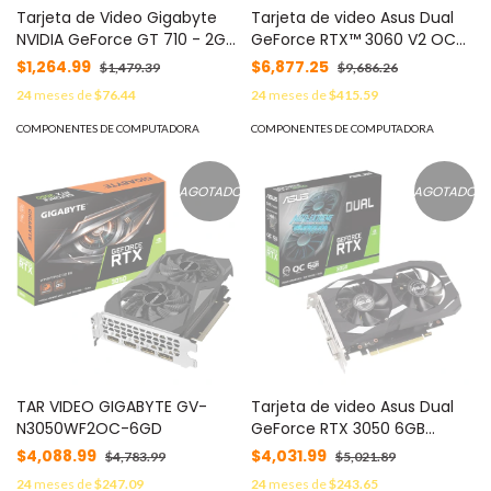
Tarjeta de Video Gigabyte
Tarjeta de video Asus Dual
NVIDIA GeForce GT 710 - 2GB
GeForce RTX™ 3060 V2 OC
64-bit DDR3, PCI Express 2.0
Edition 12GB GDDR6 - PCI
$1,264.99
$6,877.25
$1,479.39
$9,686.26
Express 4.0, HDMI 2.1,
24
meses de
$76.44
24
meses de
$415.59
DisplayPort 1.4a
COMPONENTES DE COMPUTADORA
COMPONENTES DE COMPUTADORA
AGOTADO
AGOTADO
TAR VIDEO GIGABYTE GV-
Tarjeta de video Asus Dual
N3050WF2OC-6GD
GeForce RTX 3050 6GB
GDDR6 - PCIe 4.0, HDMI2.1,
$4,088.99
$4,031.99
$4,783.99
$5,021.89
DisplayPort 1.4a, DVI-D, IP5X
24
meses de
$247.09
24
meses de
$243.65