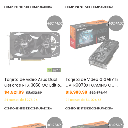
COMPONENTES DE COMPUTADORA
COMPONENTES DE COMPUTADORA
AGOTADO
AGOTADO
Tarjeta de video Asus Dual
Tarjeta de Video GIGABYTE
GeForce RTX 3050 OC Edition
GV-R9070XTGAMING OC-
- 6GB GDDR6, PCIe 4.0, HDMI
16GD Procesamiento de
$4,521.99
$16,988.99
$5,632.89
$19,876.99
2.1, DisplayPort 1.4a,
gráficos Radeon™ RX 9070
24
meses de
$273.26
24
meses de
$1,026.63
Tecnología 0dB.
XT
COMPONENTES DE COMPUTADORA
COMPONENTES DE COMPUTADORA
AGOTADO
AGOTADO