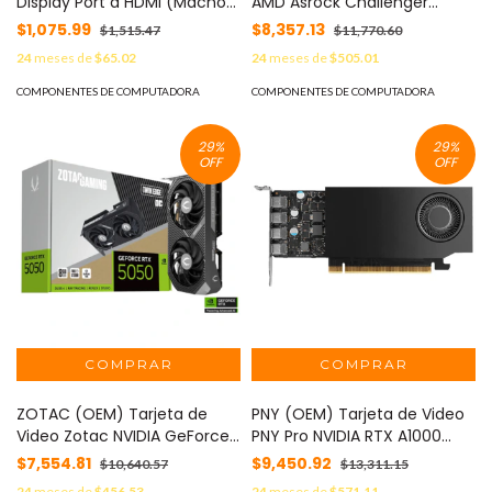
Display Port a HDMI (Macho-
AMD Asrock Challenger
Hembra) MOD: DP-HDMI-
Radeon RX9060XT 8GB OC
$1,075.99
$8,357.13
$1,515.47
$11,770.60
SINGLE-PCK
Dual Fan GDDR6 PCIe 5.0
24
meses de
$65.02
24
meses de
$505.01
1xHDMI 2xDP MOD: RX9060XT
CL 8GO
COMPONENTES DE COMPUTADORA
COMPONENTES DE COMPUTADORA
29
%
29
%
OFF
OFF
ZOTAC (OEM) Tarjeta de
PNY (OEM) Tarjeta de Video
Video Zotac NVIDIA GeForce
PNY Pro NVIDIA RTX A1000
RTX 5050 Twin Edge OC 8GB
8GB Low Profile Single Fan
$7,554.81
$9,450.92
$10,640.57
$13,311.15
128-bit GDDR6 PCI Express x8
GDDR6 PCIe 4.0 4xMini
24
meses de
$456.53
24
meses de
$571.11