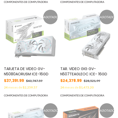
COMPONENTES DE COMPUTADORA
COMPONENTES DE COMPUTADORA
AGOTADO
AGOTADO
TARJETA DE VIDEO GV-
TAR. VIDEO GIG GV-
N5080AORUSM ICE-16GD
N507TEAGLEOC ICE- 16GD
$37,391.99
$24,378.99
$43,747.59
$28,521.99
24
meses de
$2,259.57
24
meses de
$1,473.20
COMPONENTES DE COMPUTADORA
COMPONENTES DE COMPUTADORA
AGOTADO
AGOTADO