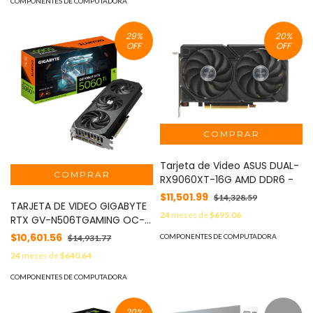
COMPONENTES DE COMPUTADORA
29
%
20
%
OFF
OFF
Tarjeta de Video ASUS DUAL-
RX9060XT-16G AMD DDR6 -
$11,501.99
$14,328.59
TARJETA DE VIDEO GIGABYTE
24
meses de
$695.06
RTX GV-N506TGAMING OC-
8GD - 8GB, 128 BITS, GDDR6,
$10,601.56
COMPONENTES DE COMPUTADORA
$14,931.77
PCI-E 5.0
24
meses de
$640.64
COMPONENTES DE COMPUTADORA
20
%