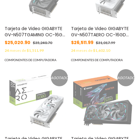
Tarjeta de Video GIGABYTE
Tarjeta de Video GIGABYTE
GV-N507TGAMING OC-16GD
GV-N507TAERO OC-16GD
Procesamiento de gráficos
Procesamiento de gráficos
$25,020.90
$26,511.99
$35,240.70
$31,017.99
GeForce RTX 5070 Ti
GeForce RTX™ 5070 Ti
24
meses de
$1,511.99
24
meses de
$1,602.10
COMPONENTES DE COMPUTADORA
COMPONENTES DE COMPUTADORA
AGOTADO
AGOTADO
Tarjeta de Video GIGABYTE
Tarjeta de Video GIGABYTE