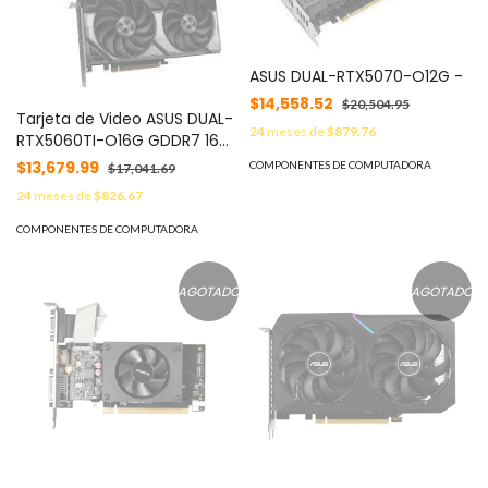
ASUS DUAL-RTX5070-O12G -
$14,558.52
$20,504.95
Tarjeta de Video ASUS DUAL-
24
meses de
$879.76
RTX5060TI-O16G GDDR7 16
GB -
$13,679.99
COMPONENTES DE COMPUTADORA
$17,041.69
24
meses de
$826.67
COMPONENTES DE COMPUTADORA
AGOTADO
AGOTADO