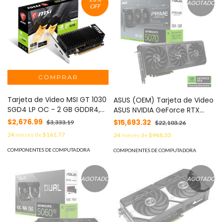
AGOTADO
OFF
Tarjeta de Video MSI GT 1030
ASUS (OEM) Tarjeta de Video
SGD4 LP OC - 2 GB GDDR4,
ASUS NVIDIA GeForce RTX
NVIDIA, GeForce GT 1030, 2GB,
5070 OC 12GB 192-bit GDDR7
$2,676.99
$15,693.32
$3,333.19
$22,103.26
GDDR4, PCI Express x16 3.0
PCI Express 5.0 MOD: PRIME-
24
meses de
$161.77
24
meses de
$948.33
RTX5070-12G
COMPONENTES DE COMPUTADORA
COMPONENTES DE COMPUTADORA
AGOTADO
AGOTADO