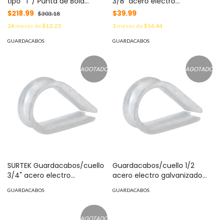
tipo "T"/ Punta de Bola
3/8" acero electro
Ergonómica / Métrica 6 mm.
galvanizado MOD: CUELLO-
$218.99
$39.99
$303.18
MOD: SYS-465-18LB-GP
38LS
24
meses de
$13.23
3
meses de
$14.44
GUARDACABOS
GUARDACABOS
AGOTADO
AGOTADO
SURTEK Guardacabos/cuello
Guardacabos/cuello 1/2
3/4" acero electro
acero electro galvanizado
galvanizado MOD: CUELLO-
MOD: CUELLO-12LS
GUARDACABOS
GUARDACABOS
34LS
AGOTADO