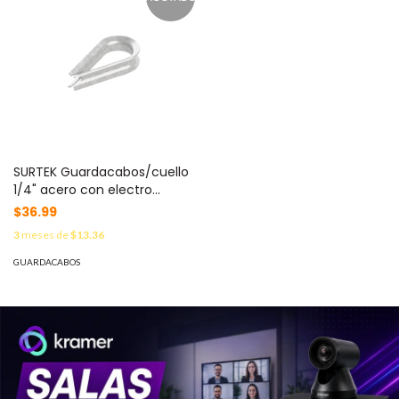
SURTEK Guardacabos/cuello
1/4" acero con electro
galvanizado. MOD: CUELLO-
$36.99
14LS
3
meses de
$13.36
GUARDACABOS