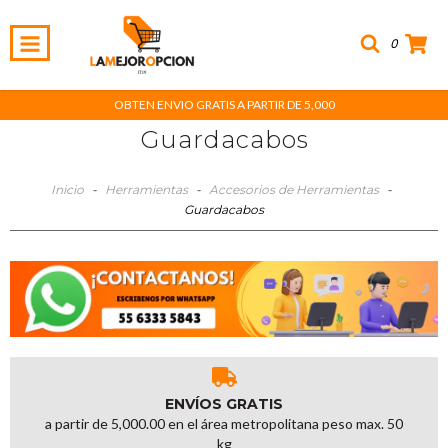
0
OBTEN ENVIO GRATIS A PARTIR DE 5,000
Guardacabos
Inicio
-
Herramientas
-
Accesorios de Herramientas
-
Guardacabos
ENVÍOS GRATIS
a partir de 5,000.00 en el área metropolitana peso max. 50
kg