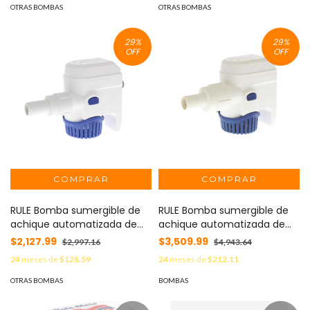
OTRAS BOMBAS
OTRAS BOMBAS
29
%
29
%
OFF
OFF
RULE Bomba sumergible de
RULE Bomba sumergible de
achique automatizada de
achique automatizada de
500 galones por hora, para
1100 galones por hora, para
$2,127.99
$3,509.99
$2,997.16
$4,943.64
conexión de 24 Volts de
conexión de 12 Volts de
24
meses de
$128.59
24
meses de
$212.11
corriente directa. MOD:
corriente directa. MOD:
RM500B-24
RM1100B
OTRAS BOMBAS
BOMBAS