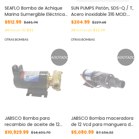
SEAFLO Bomba de Achique
SUN PUMPS Pistón, SDS-Q / T,
Marina Sumergible Eléctrica
Acero inoxidable 316 MOD:
12V / 500 GPH / No
41356-O
$512.99
$204.99
$681.94
$229.68
Automática / Protección
24
meses de
$31
24
meses de
$12.39
Anti-Aire / Sellos Herméticos
/ Cableado Marino / Base de
OTRAS BOMBAS
OTRAS BOMBAS
Filtro Removible MOD: SFBP1-
G50-01
AGOTADO
AGOTADO
JABSCO Bomba para
JABSCO Bomba maceradora
recambio de aceite de 12
de 12 Vcd para manguera de
Vcd MOD: 17830-0012
entrada con orificio de 38
$10,929.99
$5,080.99
$14,651.70
$7,156.32
mm (1½”), manguera de