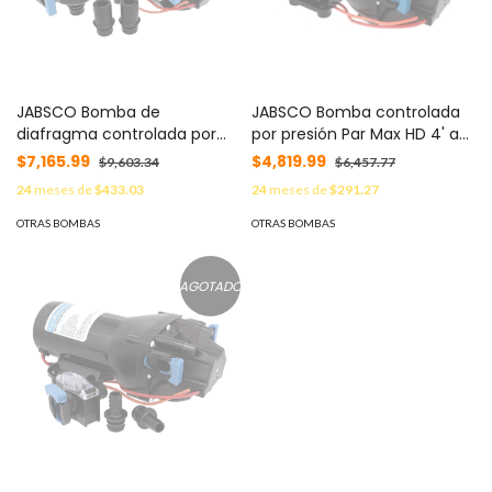
JABSCO Bomba de
JABSCO Bomba controlada
diafragma controlada por
por presión Par Max HD 4' a
presión para trabajo pesado
12 Vca, alta presión 60 psi 15
$7,165.99
$4,819.99
$9,603.34
$6,457.77
ParMax 6 de 24 Vcd 60PSI
lpm / 4 gpm MOD: Q401J-
24
meses de
$433.03
24
meses de
$291.27
MOD: P602J-218S-3A
118S-3A
OTRAS BOMBAS
OTRAS BOMBAS
AGOTADO