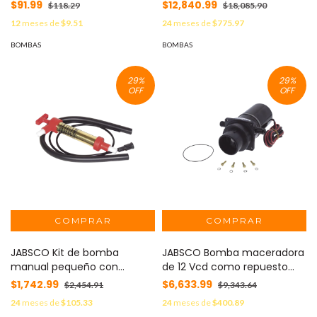
tamaño mediana MOD:
Para Bombas SQFLEX MOD:
$91.99
$12,840.99
$118.29
$18,085.90
263260
CU202
12
meses de
$9.51
24
meses de
$775.97
BOMBAS
BOMBAS
29
%
29
%
OFF
OFF
JABSCO Kit de bomba
JABSCO Bomba maceradora
manual pequeño con
de 12 Vcd como repuesto
cuerpo de latón. MOD:
para inodoros serie 37010-
$1,742.99
$6,633.99
$2,454.91
$9,343.64
34060-0010
0000, 37010-1000, 37010-
24
meses de
$105.33
24
meses de
$400.89
0090. MOD: 37041-0010