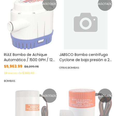
AGOTADO
AGOTADO
RULE Bomba de Achique
JABSCO Bomba centrifuga
Automática / 1500 GPH / 12V
Cyclone de baja presión a 24
CC / Interruptor Integrado /
Vcd, caudal de hasta 29
$5,963.99
$8,399.98
OTRAS BOMBAS
Plásticos ABS / Marítima
GPM, presión máxima de 8.7
24
meses de
$360.40
MOD: RM1500A
psi, en acero inoxidable.
MOD: 50840-0024
BOMBAS
AGOTADO
AGOTADO