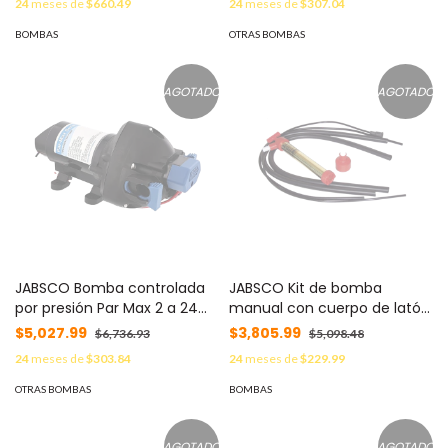
24
meses de
$660.49
24
meses de
$307.04
descarga con orificio de 25
mm (1”) MOD: 18590-2092
BOMBAS
OTRAS BOMBAS
AGOTADO
AGOTADO
JABSCO Bomba controlada
JABSCO Kit de bomba
por presión Par Max 2 a 24
manual con cuerpo de latón.
Vcd, caudal de 2 GPM,
MOD: 33799-0000
$5,027.99
$3,805.99
$6,736.93
$5,098.48
presión máxima 35 psi, para
24
meses de
$303.84
24
meses de
$229.99
manguera de entrada con
orificio de 13 mm (½”) MOD:
OTRAS BOMBAS
BOMBAS
31295-3524-3A
AGOTADO
AGOTADO