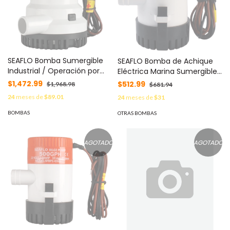
SEAFLO Bomba Sumergible
SEAFLO Bomba de Achique
Industrial / Operación por
Eléctrica Marina Sumergible
Interruptor o Flotador /
SEAFLO 12V / 350 GPH (1325
$1,472.99
$512.99
$1,968.98
$681.94
Capacidad de
LPH) / No Automática /
24
meses de
$89.01
24
meses de
$31
Funcionamiento en Seco /
Protección Anti-Aire / Sellos
Eje de Acero Inoxidable /
Herméticos / Cableado
BOMBAS
OTRAS BOMBAS
Protección Anti-Aire / Sellos
Marino / Base de Filtro
Herméticos a la Humedad /
Removible MOD: SFBP1-G35-
Cableado Marino Bloqueado
01
AGOTADO
AGOTADO
/ Cumple CE, RoHS, MOD:
SFBP1-G2000-01