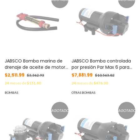
JABSCO Bomba marina de
JABSCO Bomba controlada
drenaje de aceite de motor
por presión Par Max 6 para
con accesorio de manguera
trabajo pesado a 24 Vcd,
$2,511.99
$7,881.99
$3,362.93
$10,563.82
de jardín hembra de 3/4”
caudal de 6 GPM, presión
24
meses de
$151.80
24
meses de
$476.30
MOD: 34060-0130
máxima 40 psi, para
manguera de entrada con
BOMBAS
OTRAS BOMBAS
orificio de 38 mm (1½”),
manguera de descarga con
orificio de 25 mm (1”) MOD:
AGOTADO
AGOTADO
P602J-215S-3A