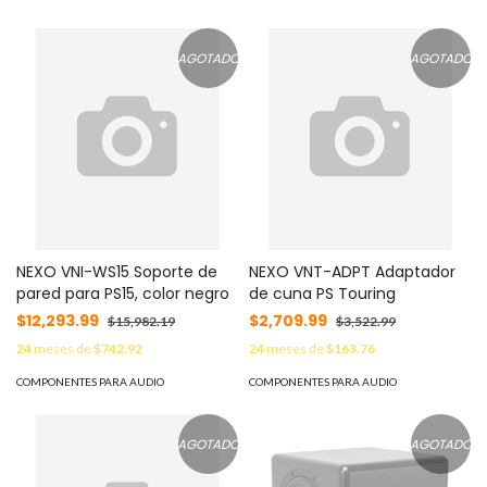
AGOTADO
AGOTADO
NEXO VNI-WS15 Soporte de
NEXO VNT-ADPT Adaptador
pared para PS15, color negro
de cuna PS Touring
$12,293.99
$2,709.99
$15,982.19
$3,522.99
24
meses de
$742.92
24
meses de
$163.76
COMPONENTES PARA AUDIO
COMPONENTES PARA AUDIO
AGOTADO
AGOTADO