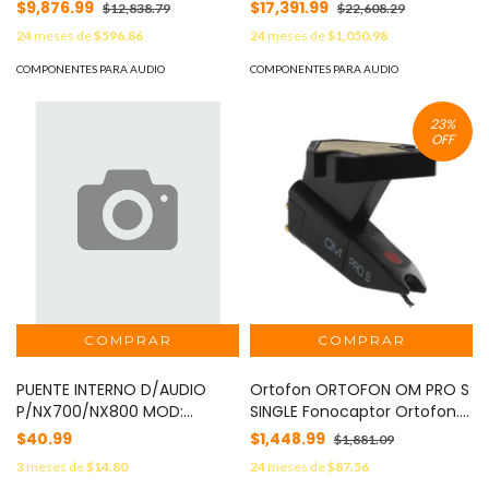
negro
Line Diamond
$9,876.99
$17,391.99
$12,838.79
$22,608.29
24
meses de
$596.86
24
meses de
$1,050.98
COMPONENTES PARA AUDIO
COMPONENTES PARA AUDIO
23
%
OFF
PUENTE INTERNO D/AUDIO
Ortofon ORTOFON OM PRO S
P/NX700/NX800 MOD:
SINGLE Fonocaptor Ortofon.
E37111805
MOD: OM PRO S SINGLE
$40.99
$1,448.99
$1,881.09
3
meses de
$14.80
24
meses de
$87.56