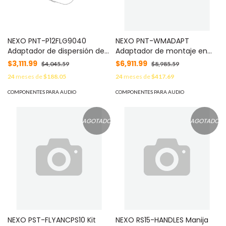
NEXO PNT-P12FLG9040
NEXO PNT-WMADAPT
Adaptador de dispersión de
Adaptador de montaje en
brida 90 - 40 grados para P12
pared compatible con la
$3,111.99
$6,911.99
$4,045.59
$8,985.59
serie P, color negro
24
meses de
$188.05
24
meses de
$417.69
COMPONENTES PARA AUDIO
COMPONENTES PARA AUDIO
AGOTADO
AGOTADO
NEXO PST-FLYANCPS10 Kit
NEXO RS15-HANDLES Manija