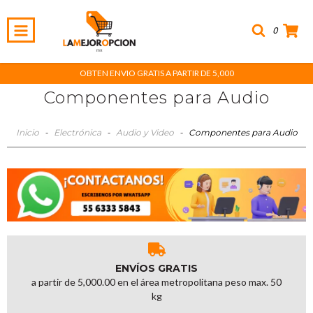
0
OBTEN ENVIO GRATIS A PARTIR DE 5,000
Componentes para Audio
Inicio
-
Electrónica
-
Audio y Video
-
Componentes para Audio
ENVÍOS GRATIS
a partir de 5,000.00 en el área metropolitana peso max. 50
kg