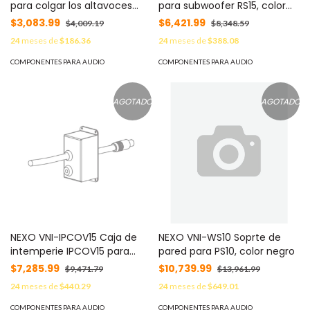
para colgar los altavoces
para subwoofer RS15, color
PS10
negro
$3,083.99
$6,421.99
$4,009.19
$8,348.59
24
meses de
$186.36
24
meses de
$388.08
COMPONENTES PARA AUDIO
COMPONENTES PARA AUDIO
AGOTADO
AGOTADO
NEXO VNI-IPCOV15 Caja de
NEXO VNI-WS10 Soprte de
intemperie IPCOV15 para
pared para PS10, color negro
PS15-R2
$7,285.99
$10,739.99
$9,471.79
$13,961.99
24
meses de
$440.29
24
meses de
$649.01
COMPONENTES PARA AUDIO
COMPONENTES PARA AUDIO