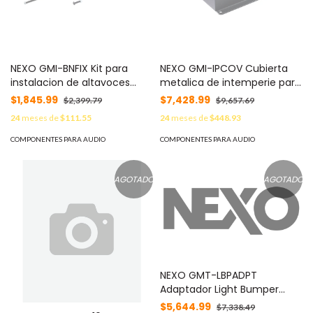
NEXO GMI-BNFIX Kit para
NEXO GMI-IPCOV Cubierta
instalacion de altavoces
metalica de intemperie para
GEOM6, color negro
GEOM 6, color negro
$1,845.99
$7,428.99
$2,399.79
$9,657.69
24
meses de
$111.55
24
meses de
$448.93
COMPONENTES PARA AUDIO
COMPONENTES PARA AUDIO
AGOTADO
AGOTADO
NEXO GMT-LBPADPT
Adaptador Light Bumper
para GEOM 6, color negro
$5,644.99
$7,338.49