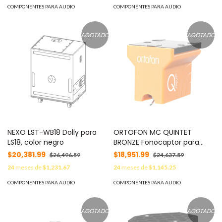
COMPONENTES PARA AUDIO
COMPONENTES PARA AUDIO
AGOTADO
AGOTADO
NEXO LST-WB18 Dolly para
ORTOFON MC QUINTET
LS18, color negro
BRONZE Fonocaptor para
tornamesa con aguja
$20,381.99
$18,951.99
$26,496.59
$24,637.59
eliptica
24
meses de
$1,231.67
24
meses de
$1,145.25
COMPONENTES PARA AUDIO
COMPONENTES PARA AUDIO
AGOTADO
AGOTADO