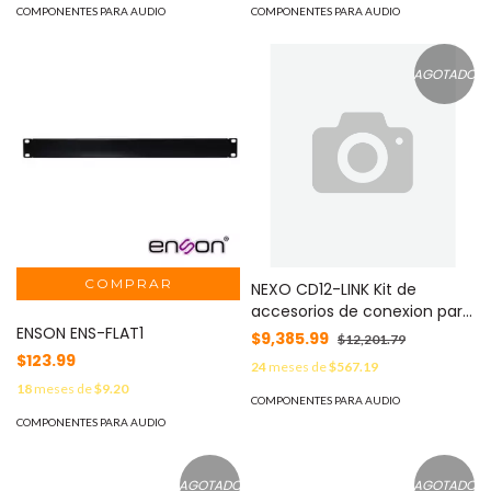
COMPONENTES PARA AUDIO
COMPONENTES PARA AUDIO
AGOTADO
NEXO CD12-LINK Kit de
accesorios de conexion para
ENSON ENS-FLAT1
CD12
$9,385.99
$12,201.79
$123.99
24
meses de
$567.19
18
meses de
$9.20
COMPONENTES PARA AUDIO
COMPONENTES PARA AUDIO
AGOTADO
AGOTADO