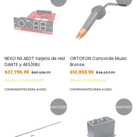
NEXO NX.AEDT tarjeta de red
ORTOFON Concorde Music
DANTE y AES/EBU.
Bronze
$37,795.99
$10,859.99
$49,134.79
$14,117.99
24
meses de
$2,283.98
24
meses de
$656.26
COMPONENTES PARA AUDIO
COMPONENTES PARA AUDIO
AGOTADO
AGOTADO