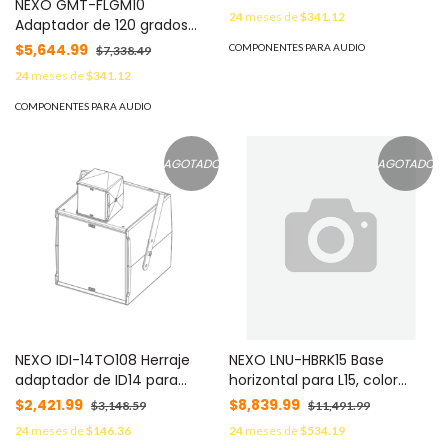
NEXO GMT-FLGM10
24
meses de
$341.12
Adaptador de 120 grados
para GEOM 10
$5,644.99
COMPONENTES PARA AUDIO
$7,338.49
24
meses de
$341.12
COMPONENTES PARA AUDIO
AGOTADO
AGOTADO
NEXO IDI-14TO108 Herraje
NEXO LNU-HBRK15 Base
adaptador de ID14 para
horizontal para L15, color
montaje en IDS108, color
negro
$2,421.99
$8,839.99
$3,148.59
$11,491.99
negro
24
meses de
$146.36
24
meses de
$534.19