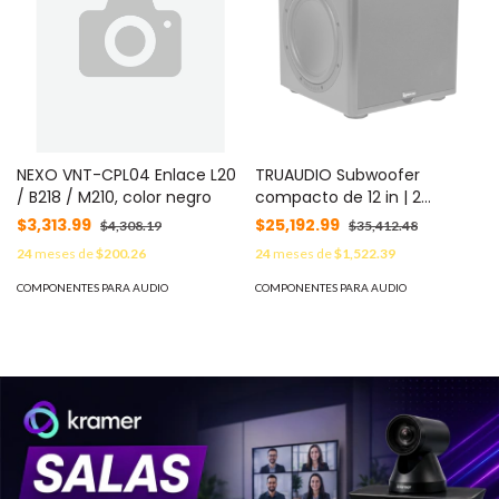
NEXO VNT-CPL04 Enlace L20
TRUAUDIO Subwoofer
/ B218 / M210, color negro
compacto de 12 in | 2
radiadores pasivos |
$3,313.99
$25,192.99
$4,308.19
$35,412.48
amplificador interno de
24
meses de
$200.26
24
meses de
$1,522.39
350W MOD: CSUB-12
COMPONENTES PARA AUDIO
COMPONENTES PARA AUDIO