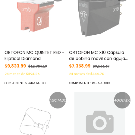
ORTOFON MC QUINTET RED -
ORTOFON MC X10 Capsula
Eliptical Diamond
de bobina movil con aguja
de diamante eliptico
$9,833.99
$7,358.99
$12,784.19
$9,566.69
24
meses de
$594.26
24
meses de
$444.70
COMPONENTES PARA AUDIO
COMPONENTES PARA AUDIO
AGOTADO
AGOTADO