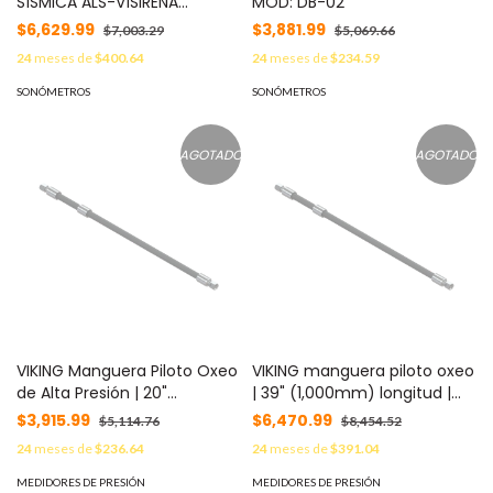
SÍSMICA ALS-V1SIRENA
MOD: DB-02
YONUSA, CONTIENE AUDIO
$6,629.99
$3,881.99
$7,003.29
$5,069.66
OFICIAL DEL SISTEMA DE
24
meses de
$400.64
24
meses de
$234.59
ALERTA SÍSMICO MEXICANO.
120 DB DE SALIDA SONORA
SONÓMETROS
SONÓMETROS
MOD: ALS-V1 SIRENA
AGOTADO
AGOTADO
VIKING Manguera Piloto Oxeo
VIKING manguera piloto oxeo
de Alta Presión | 20"
| 39" (1,000mm) longitud |
(600mm) longitud |
Sistemas de extinción Oxeo
$3,915.99
$6,470.99
$5,114.76
$8,454.52
Sistemas de Extinción Oxeo
MOD: 24468
24
meses de
$236.64
24
meses de
$391.04
MOD: 24467
MEDIDORES DE PRESIÓN
MEDIDORES DE PRESIÓN