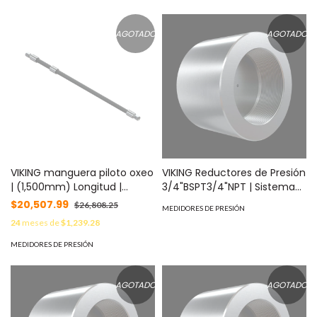
AGOTADO
AGOTADO
VIKING manguera piloto oxeo
VIKING Reductores de Presión
| (1,500mm) Longitud |
3/4"BSPT3/4"NPT | Sistema
Sistemas de Extinción Oxeo
de Extinción Oxeo MOD:
$20,507.99
$26,808.25
MEDIDORES DE PRESIÓN
MOD: 24469
25011TBD
24
meses de
$1,239.28
MEDIDORES DE PRESIÓN
AGOTADO
AGOTADO