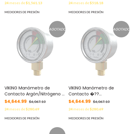
24
meses de
$1,561.13
24
meses de
$518.18
MEDIDORES DE PRESIÓN
MEDIDORES DE PRESIÓN
AGOTADO
AGOTADO
VIKING Manómetro de
VIKING Manómetro de
Contacto Argón/Nitrógeno |
Contacto �??
2901 PSI (200 bar) N.C Baja
Argón/Nitrógeno �?? 4351
$4,644.99
$4,644.99
$6,067.10
$6,067.10
presión MOD: 927615
PSI (300 bar) N.O �?? Baja
24
meses de
$280.69
24
meses de
$280.69
presión MOD: 927616
MEDIDORES DE PRESIÓN
MEDIDORES DE PRESIÓN