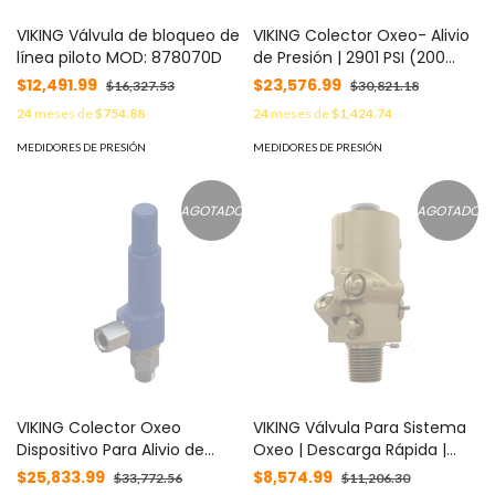
VIKING Válvula de bloqueo de
VIKING Colector Oxeo- Alivio
línea piloto MOD: 878070D
de Presión | 2901 PSI (200
BAR) MOD: 885136D
$12,491.99
$23,576.99
$16,327.53
$30,821.18
24
meses de
$754.88
24
meses de
$1,424.74
MEDIDORES DE PRESIÓN
MEDIDORES DE PRESIÓN
AGOTADO
AGOTADO
VIKING Colector Oxeo
VIKING Válvula Para Sistema
Dispositivo Para Alivio de
Oxeo | Descarga Rápida |
Presión | 4351 PSI (300 BAR)
Sistemas de Extinción Oxeo
$25,833.99
$8,574.99
$33,772.56
$11,206.30
MOD: 886281D
MOD: 914041