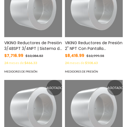
VIKING Reductores de Presión
VIKING Reductores de Presión
3/4BSPT 3/4NPT | Sistema de
2" NPT Con Pantalla
Extinción Oxeo MOD:
Protectora | Sistemas de
$7,716.99
$8,416.99
$10,084.83
$10,999.58
25012TBD
Extinción Oxeo MOD: 25013-
24
meses de
$466.33
24
meses de
$508.63
TBD
MEDIDORES DE PRESIÓN
MEDIDORES DE PRESIÓN
AGOTADO
AGOTADO