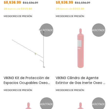
de Extinción Oxeo MOD:
Extinción Oxeo MOD:
$8,536.99
$8,536.99
$11,156.39
$11,156.39
25016-TBD
25018TBD
24
meses de
$515.88
24
meses de
$515.88
MEDIDORES DE PRESIÓN
MEDIDORES DE PRESIÓN
AGOTADO
AGOTADO
VIKING Kit de Protección de
VIKING Cilindro de Agente
Espacios Ocupables Oxeo
Extintor de Gas Inerte Oxeo |
MOD: 25128
Argón 80L 2901 PSI | Sistema
MEDIDORES DE PRESIÓN
MEDIDORES DE PRESIÓN
de Extinción Oxeo MOD:
4001024
AGOTADO
AGOTADO