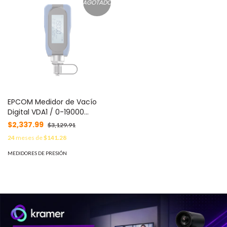
AGOTADO
EPCOM Medidor de Vacío
Digital VDA1 / 0-19000
Micrones / Precisión ±10% /
$2,337.99
$3,129.91
Pantalla LCD Grande / USB
24
meses de
$141.28
Tipo C Recargable /
Detección Inteligente H?O /
MEDIDORES DE PRESIÓN
Multitud de Unidades de
Medida MOD: VD-A1