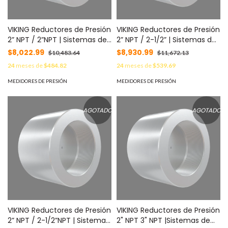
VIKING Reductores de Presión
VIKING Reductores de Presión
2” NPT / 2”NPT | Sistemas de
2” NPT / 2-1/2” | Sistemas de
Extinción Oxeo MOD: 25014-
Extinción Oxeo MOD: 25015-
$8,022.99
$8,930.99
$10,483.64
$11,672.13
TBD
TBD
24
meses de
$484.82
24
meses de
$539.69
MEDIDORES DE PRESIÓN
MEDIDORES DE PRESIÓN
AGOTADO
AGOTADO
VIKING Reductores de Presión
VIKING Reductores de Presión
2” NPT / 2-1/2”NPT | Sistemas
2" NPT 3" NPT |Sistemas de