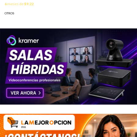
6
meses de
$9.22
OTROS