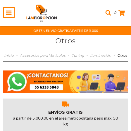
0
OBTEN ENVIO GRATIS A PARTIR DE 5,000
Otros
Inicio
-
Accesorios para Vehículos
-
Tuning
-
Iluminación
-
Otros
ENVÍOS GRATIS
a partir de 5,000.00 en el área metropolitana peso max. 50
kg