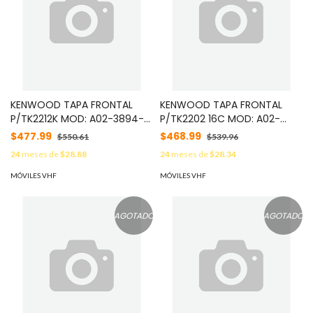
KENWOOD TAPA FRONTAL
KENWOOD TAPA FRONTAL
P/TK2212K MOD: A02-3894-
P/TK2202 16C MOD: A02-
63
3954-43
$477.99
$468.99
$550.61
$539.96
24
meses de
$28.88
24
meses de
$28.34
MÓVILES VHF
MÓVILES VHF
AGOTADO
AGOTADO