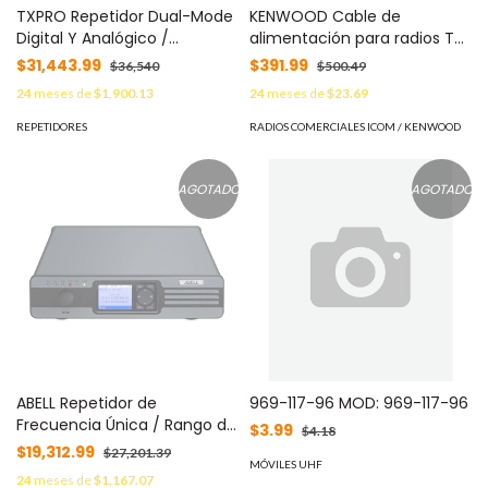
TXPRO Repetidor Dual-Mode
KENWOOD Cable de
Digital Y Analógico /
alimentación para radios TK-
Tecnología TDMA / Pantalla
7180/8180 MOD: E30752045
$31,443.99
$391.99
$36,540
$500.49
LCD / Alta Potencia 40-50W
24
meses de
$1,900.13
24
meses de
$23.69
/ Temperatura De
Funcionamiento -30?~+70?
REPETIDORES
RADIOS COMERCIALES ICOM / KENWOOD
/ Impedancia De Antena 50Ω
/ IP Link MOD: TXR7500U
AGOTADO
AGOTADO
ABELL Repetidor de
969-117-96 MOD: 969-117-96
Frecuencia Única / Rango de
$3.99
$4.18
Frecuencia VHF 136-174 MHz
$19,312.99
$27,201.39
/ Capacidad 1600 Canales /
MÓVILES UHF
24
meses de
$1,167.07