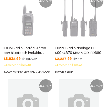
AGOTADO
AGOTADO
ICOM Radio Portátil Aéreo
TXPRO Radio análogo UHF
con Bluetooth incluido,
400-4870 MHz MOD: PD660
rango de frecuencia 118-
$8,932.99
$2,227.99
$10,377.36
$2,871
136.99166MHz, 6W PEP, 200
24
meses de
$539.81
24
meses de
$134.64
canales alfanuméricos,
pantalla de 8 caracteres,
RADIOS COMERCIALES ICOM / KENWOOD
PORTÁTILES UHF
incluye: batería, cargador,
antena y clip MOD: IC-A16B/11
AGOTADO
AGOTADO