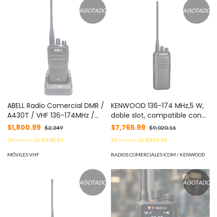
AGOTADO
AGOTADO
ABELL Radio Comercial DMR /
KENWOOD 136-174 MHz,5 W,
A430T / VHF 136-174MHz /
doble slot, compatible con
256 Canales / Digital +
DMR Tier II convencional.
$1,800.99
$7,765.99
$2,349
$9,020.16
Analógico / 5W Potencia /
Incluye Batería, Antena,
24
meses de
$108.83
24
meses de
$469.29
Batería 1600mAh Li-ion /
cargador y clip. MOD: TKD-
Encripción de Voz / IP54
240-K
MÓVILES VHF
RADIOS COMERCIALES ICOM / KENWOOD
MOD: A430T-150
AGOTADO
AGOTADO