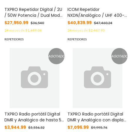
TXPRO Repetidor Digital / 2U
ICOM Repetidor
/ 50W Potencia / Dual Mode
NXDN/Analógico / UHF 400-
Analógico-Digital / TDMA / IP
470 MHz / 25-50 Watts /
$27,950.99
$40,839.99
$36,540
$47,460.24
Link / LCD Display MOD:
Simulcast, Trunking y Multi-
24
meses de
$1,689.06
24
meses de
$2,467.93
MD7500U
sitio / 16 Grupos, 30 Canales
/ Sincronización GPS MOD:
REPETIDORES
REPETIDORES
IC-FR6300
AGOTADO
AGOTADO
TXPRO Radio portátil Digital
TXPRO Radio portátil Digital
DMR y Analógico de hasta 5
DMR y Analógico con display
watts de potencia MOD: A-
de hasta 5 watts de
$3,944.99
$7,096.99
$5,556.32
$9,995.76
720T
potencia MOD: A780T