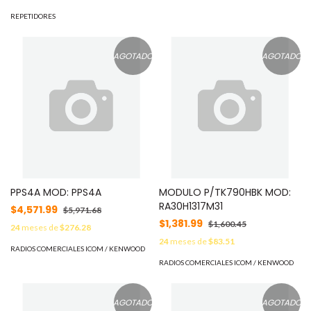
Pantalla LCD IPS 2.0 pulgadas
/ Ligero 3.2 kg / Protocolo
REPETIDORES
ETSI TDMA DMR /
Alimentación AC-DC MOD:
R5020150
AGOTADO
AGOTADO
PPS4A MOD: PPS4A
MODULO P/TK790HBK MOD:
RA30H1317M31
$4,571.99
$5,971.68
$1,381.99
$1,600.45
24
meses de
$276.28
24
meses de
$83.51
RADIOS COMERCIALES ICOM / KENWOOD
RADIOS COMERCIALES ICOM / KENWOOD
AGOTADO
AGOTADO