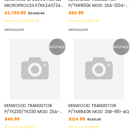
MICROPROCES.P/NX240/340
P/TKR900K MOD: 2SA-1204-
MOD: 2F405VGT6KFA
FY
$2,759.99
$60.99
$3,602.43
24
meses de
$166.78
6
meses de
$11.48
MÓVILES VHF
MÓVILES VHF
AGOTADO
AGOTADO
KENWOOD TRANSISTOR
KENWOOD TRANSISTOR
P/TK230/TK330 MOD: 2SA-
P/TKR840K MOD: 2SB-951-AQ
1362
$46.99
$124.99
$125.28
3
meses de
$16.97
18
meses de
$9.28