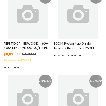
REPETIDOR KENWOOD 450-
ICOM Presentación de
485MHZ 32CH 5W 25/12.5KHZ
Nuevos Productos ICOM
MOD: TKR830
MOD: EXPERTNIC
$11,821.99
$15,451.20
MÓVILES DIGITALES UHF
24
meses de
$714.39
REPETIDORES
AGOTADO
AGOTADO