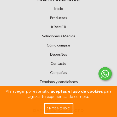
Inicio
Productos
KRAMER
Soluciones a Medida
Cómo comprar
Depósitos
Contacto
Campañas
Términos y condiciones
Política de Devolución
Al navegar por este sitio
aceptas el uso de cookies
para
agilizar tu experiencia de compra.
Quiénes Somos
ENTENDIDO
DATOS DE CONTACTO