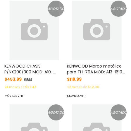
AGOTADO
AGOTADO
KENWOOD CHASIS
KENWOOD Marco metálico
P/NX200/300 MOD: A10-
para TH-79A MOD: A13-1610-
4186-04
02
$453.99
$118.99
$522
24
meses de
$27.43
12
meses de
$12.30
MÓVILES VHF
MÓVILES VHF
AGOTADO
AGOTADO