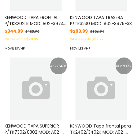
KENWOOD TAPA FRONTAL
KENWOOD TAPA TRASERA
P/TK3202LK MOD: A02-3974-
P/TK3230 MOD: A02-3975-33
33
$344.99
$293.99
$485.90
$306.94
24
meses de
$20.85
24
meses de
$17.77
MÓVILES VHF
MÓVILES VHF
AGOTADO
AGOTADO
KENWOOD TAPA SUPERIOR
KENWOOD Tapa frontal para
P/TK7302/8302 MOD: A02-
TK2402/3402K MOD: A02-