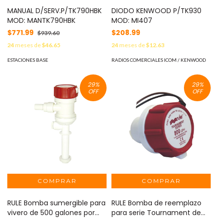
MANUAL D/SERV.P/TK790HBK
DIODO KENWOOD P/TK930
MOD: MANTK790HBK
MOD: MI407
$771.99
$208.99
$939.60
24
meses de
$46.65
24
meses de
$12.63
ESTACIONES BASE
RADIOS COMERCIALES ICOM / KENWOOD
29
%
29
%
OFF
OFF
RULE Bomba sumergible para
RULE Bomba de reemplazo
vivero de 500 galones por
para serie Tournament de