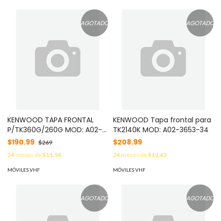
AGOTADO
AGOTADO
KENWOOD TAPA FRONTAL
KENWOOD Tapa frontal para
P/TK360G/260G MOD: A02-
TK2140K MOD: A02-3653-34
2391-43
$190.99
$208.99
$269
24
meses de
$11.54
24
meses de
$12.63
MÓVILES VHF
MÓVILES VHF
AGOTADO
AGOTADO