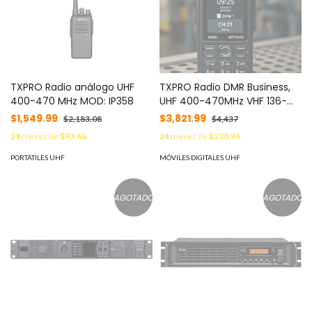
TXPRO Radio análogo UHF
TXPRO Radio DMR Business,
400-470 MHz MOD: IP358
UHF 400-470MHz VHF 136-
174MHz, 5W Potencia,
$1,549.99
$3,821.99
$2,183.08
$4,437
Pantalla LCD 2.4", GPS
24
meses de
$93.66
24
meses de
$230.96
Opcional, IP68, Batería
2000mAh 16h, Encriptación
PORTÁTILES UHF
MÓVILES DIGITALES UHF
AES256, Bluetooth MOD: MD-
780
AGOTADO
AGOTADO