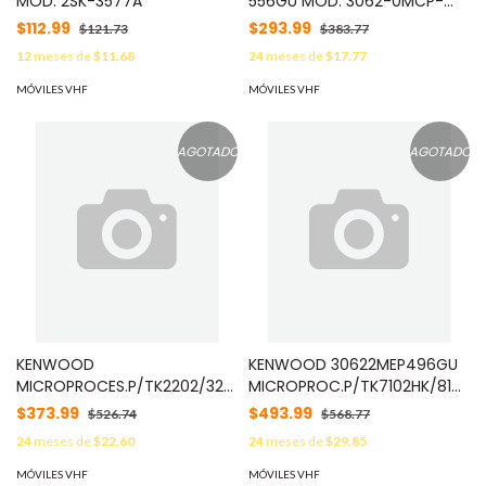
MOD: 2SK-3577A
556GU MOD: 3062-0MCP-
556GU
$112.99
$293.99
$121.73
$383.77
12
meses de
$11.68
24
meses de
$17.77
MÓVILES VHF
MÓVILES VHF
AGOTADO
AGOTADO
KENWOOD
KENWOOD 30622MEP496GU
MICROPROCES.P/TK2202/3202K
MICROPROC.P/TK7102HK/8102H
MOD: 3062-2MEP-494GU
MOD: 3062-2MEP-496G
$373.99
$493.99
$526.74
$568.77
24
meses de
$22.60
24
meses de
$29.85
MÓVILES VHF
MÓVILES VHF