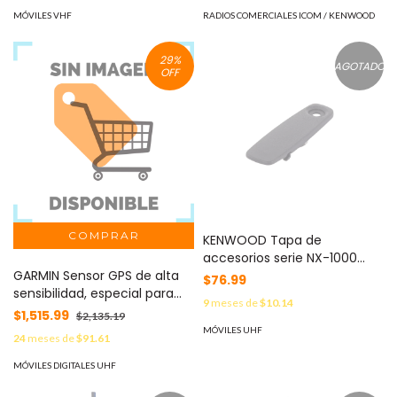
MÓVILES VHF
RADIOS COMERCIALES ICOM / KENWOOD
29
%
AGOTADO
OFF
KENWOOD Tapa de
accesorios serie NX-1000
GARMIN Sensor GPS de alta
MOD: B0K-0116-00
$76.99
sensibilidad, especial para
9
meses de
$10.14
uso en equipos de
$1,515.99
$2,135.19
radiocomunicación serie NX-
MÓVILES UHF
24
meses de
$91.61
1700H/1800H 10-00240-22
MÓVILES DIGITALES UHF