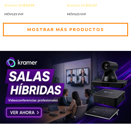
6
meses de
$10.54
6
meses de
$11.67
MÓVILES VHF
MÓVILES VHF
MOSTRAR MÁS PRODUCTOS