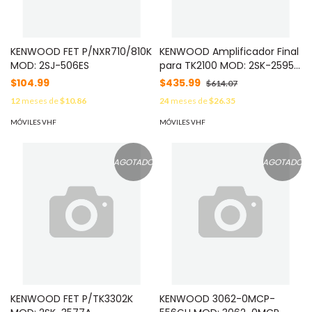
KENWOOD FET P/NXR710/810K
KENWOOD Amplificador Final
MOD: 2SJ-506ES
para TK2100 MOD: 2SK-2595-
E
$104.99
$435.99
$614.07
12
meses de
$10.86
24
meses de
$26.35
MÓVILES VHF
MÓVILES VHF
AGOTADO
AGOTADO
KENWOOD FET P/TK3302K
KENWOOD 3062-0MCP-