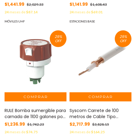
hora, a 12 Volts de corriente
800 galones por hora, a 12
$1,441.99
$1,141.99
$2,029.33
$1,608.43
directa. MOD: 401STC
Volts de corriente directa.
24
meses de
$87.14
24
meses de
$69.01
MOD: 46DR
MÓVILES UHF
ESTACIONES BASE
29
%
29
%
OFF
OFF
RULE Bomba sumergible para
Syscom Carrete de 100
carnada de 1100 galones por
metros de Cable Tipo
hora, a 12 Volts de corriente
RG58AU, con Forro Blanco
$1,236.99
$2,717.99
$1,742.23
$3,828.15
directa. MOD: 47DR
MOD: LPRG58AU/100
24
meses de
$74.75
24
meses de
$164.25