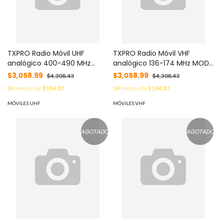
TXPRO Radio Móvil UHF
TXPRO Radio Móvil VHF
analógico 400-490 MHz
analógico 136-174 MHz MOD:
MOD: TX-M9000U
TXM9000V
$3,058.99
$3,058.99
$4,308.43
$4,308.43
24
meses de
$184.85
24
meses de
$184.85
MÓVILES UHF
MÓVILES VHF
AGOTADO
AGOTADO