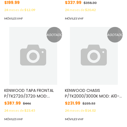
4073-01
4200-03
$199.99
$337.99
$358.30
24
meses de
$12.09
24
meses de
$20.42
MÓVILES VHF
MÓVILES VHF
AGOTADO
AGOTADO
KENWOOD TAPA FRONTAL
KENWOOD CHASIS
P/TK272G/372G MOD:
P/TK2000/3000K MOD: A10-
A02356883
4150-41
$387.99
$231.99
$446
$235.53
24
meses de
$23.45
24
meses de
$14.02
MÓVILES VHF
MÓVILES VHF