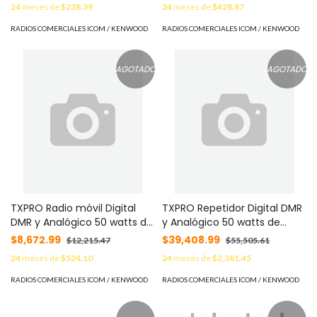
24
meses de
$238.39
24
meses de
$428.87
RADIOS COMERCIALES ICOM / KENWOOD
RADIOS COMERCIALES ICOM / KENWOOD
AGOTADO
AGOTADO
TXPRO Radio móvil Digital
TXPRO Repetidor Digital DMR
DMR y Analógico 50 watts de
y Analógico 50 watts de
potencia MOD: AM780T
potencia Troncalizable MOD:
$8,672.99
$39,408.99
$12,215.47
$55,505.61
AR8000
24
meses de
$524.10
24
meses de
$2,381.45
RADIOS COMERCIALES ICOM / KENWOOD
RADIOS COMERCIALES ICOM / KENWOOD