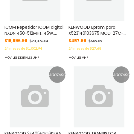
ICOM Repetidor ICOM digital
KENWOOD Eprom para
NXDN 450-512MHz, 45W.
X523140103675 MOD: 27C-
MOD: SIR6061D02
256Q-JESB
$16,596.99
$457.99
$23,376.04
$645.05
24
meses de
$1,002.94
24
meses de
$27.68
MÓVILES DIGITALES UHF
MÓVILES VHF
AGOTADO
AGOTADO
KENWOOD 2F405VGT6KFAA
KENWOOD TRANSISTOR