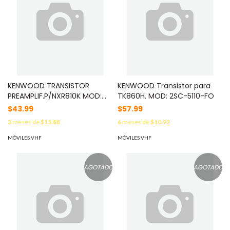
KENWOOD TRANSISTOR
KENWOOD Transistor para
PREAMPLIF.P/NXR810K MOD:
TK860H. MOD: 2SC-5110-FO
2SC-5092-F
$43.99
$57.99
3
meses de
$15.88
6
meses de
$10.92
MÓVILES VHF
MÓVILES VHF
AGOTADO
AGOTADO