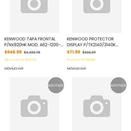
KENWOOD TAPA FRONTAL
KENWOOD PROTECTOR
P/NX820HK MOD: A62-1200-
DISPLAY P/TK2140/3140K
13
MOD: B10-2700-12
$946.99
$71.99
$1,333.78
$101.39
24
meses de
$57.23
9
meses de
$9.48
MÓVILES VHF
MÓVILES VHF
AGOTADO
AGOTADO