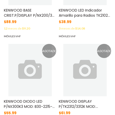
KENWOOD BASE
KENWOOD LED Indicador
CRIST.P/DISPLAY P/NX200/30
Amarillo para Radios TK2102K
MOD: B11-1854-02
MOD: B30-2157-05
$88.99
$38.99
12
meses de
$9.20
3
meses de
$14.08
MÓVILES VHF
MÓVILES VHF
AGOTADO
AGOTADO
KENWOOD DIODO LED
KENWOOD DISPLAY
P/NX300K3 MOD: B30-2215-
P/TK2312/3312K MOD:
05
B38093505
$55.99
$61.99