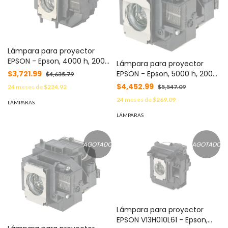
Lámpara para proyector
EPSON - Epson, 4000 h, 200
Lámpara para proyector
W, UHE
$3,721.99
EPSON - Epson, 5000 h, 200
$4,635.79
W
$4,452.99
24
meses de
$224.92
$5,547.09
24
meses de
$269.09
LÁMPARAS
LÁMPARAS
AGOTADO
AGOTADO
Lámpara para proyector
EPSON V13H010L61 - Epson,