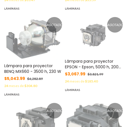
LÁMPARAS
LÁMPARAS
AGOTADO
AGOTADO
Lámpara para proyector
Lámpara para proyector
EPSON - Epson, 5000 h, 200
BENQ MX660 - 3500 h, 230 W
W, UHE
$3,067.99
$3,821.99
$5,043.99
$6,282.89
24
meses de
$185.40
24
meses de
$304.80
LÁMPARAS
LÁMPARAS
AGOTADO
AGOTADO