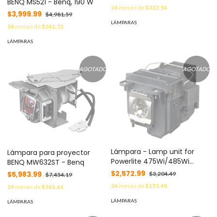
BENQ MS521 - Benq, 190 W
24
meses de
$332.54
$3,999.99
$4,981.59
LÁMPARAS
24
meses de
$241.72
LÁMPARAS
AGOTADO
AGOTADO
Lámpara - Lamp unit for
Lámpara para proyector
Powerlite 475Wi/485Wi
BENQ MW632ST - Benq
EPSON ELPLP71, Negro, Epson
$2,572.99
$5,983.99
$3,204.49
$7,454.19
24
meses de
$155.48
24
meses de
$361.61
LÁMPARAS
LÁMPARAS