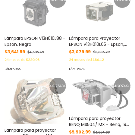
Lámpara EPSON V13H010L88 -
Lámpara para Proyector
Epson, Negro
EPSON V13H010L65 - Epson,
4000 h
$3,641.99
$3,079.99
$4,535.69
$3,836.29
24
meses de
$220.08
24
meses de
$186.12
LÁMPARAS
LÁMPARAS
AGOTADO
AGOTADO
Lámpara para proyector
BENQ MS504/ MX - Benq, 190
Lampara para proyector
W
$5,502.99
$6,854.89