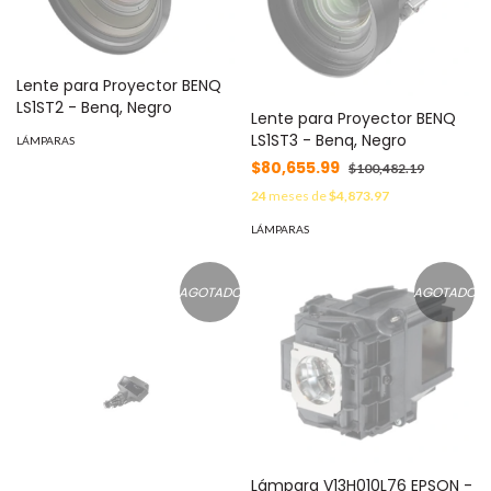
Lente para Proyector BENQ
LS1ST2 - Benq, Negro
Lente para Proyector BENQ
LS1ST3 - Benq, Negro
LÁMPARAS
$80,655.99
$100,482.19
24
meses de
$4,873.97
LÁMPARAS
AGOTADO
AGOTADO
Lámpara V13H010L76 EPSON -