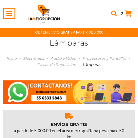
0
OBTEN ENVIO GRATIS A PARTIR DE 5,000
Lámparas
Inicio
-
Electrónica
-
Audio y Video
-
Proyectores y Pantallas
-
Piezas de Reposición
-
Lámparas
ENVÍOS GRATIS
a partir de 5,000.00 en el área metropolitana peso max. 50
kg