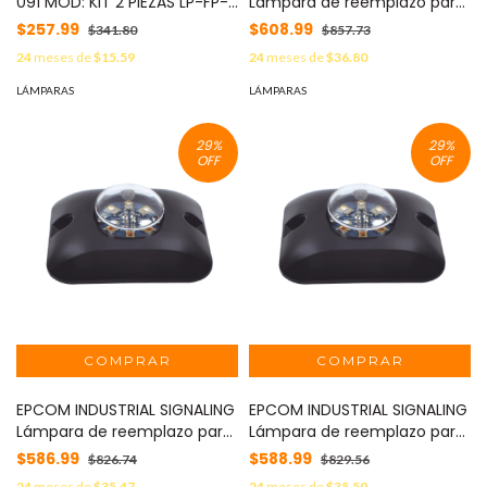
091 MOD: KIT 2 PIEZAS LP-FP-
Lámpara de reemplazo para
091
X12, color ámbar MOD: Z12-LA
$257.99
$608.99
$341.80
$857.73
24
meses de
$15.59
24
meses de
$36.80
LÁMPARAS
LÁMPARAS
29
%
29
%
OFF
OFF
EPCOM INDUSTRIAL SIGNALING
EPCOM INDUSTRIAL SIGNALING
Lámpara de reemplazo para
Lámpara de reemplazo para
X12, Color Rojo MOD: Z12-LR
X12, color azul MOD: Z12-LB
$586.99
$588.99
$826.74
$829.56
24
meses de
$35.47
24
meses de
$35.59