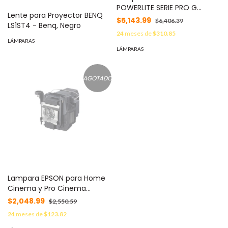
POWERLITE SERIE PRO G
Lente para Proyector BENQ
(Sobre pedido especial,
$5,143.99
$6,406.39
LS1ST4 - Benq, Negro
previa verificación)
24
meses de
$310.85
LÁMPARAS
LÁMPARAS
AGOTADO
Lampara EPSON para Home
Cinema y Pro Cinema
(V13H010L89) -
$2,048.99
$2,550.59
24
meses de
$123.82