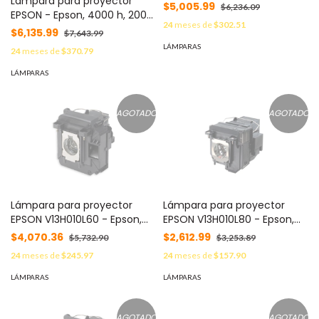
Lámpara para proyector
6000 h, Negro
$5,005.99
$6,236.09
EPSON - Epson, 4000 h, 200
24
meses de
$302.51
W, UHE
$6,135.99
$7,643.99
LÁMPARAS
24
meses de
$370.79
LÁMPARAS
AGOTADO
AGOTADO
Lámpara para proyector
Lámpara para proyector
EPSON V13H010L60 - Epson,
EPSON V13H010L80 - Epson,
5000 h, Negro
Negro
$4,070.36
$2,612.99
$5,732.90
$3,253.89
24
meses de
$245.97
24
meses de
$157.90
LÁMPARAS
LÁMPARAS
AGOTADO
AGOTADO