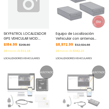
SKYPATROL LOCALIZADOR
Equipo de Localización
GPS VEHICULAR MOD:
Vehicular con antenas
TT8850K
integradas. MOD: MT4000/BF
$184.99
$8,972.99
$208.80
$12,026.88
24
meses de
$11.18
24
meses de
$542.23
LOCALIZADORES VEHICULARES
LOCALIZADORES VEHICULARES
AGOTADO
AGOTADO