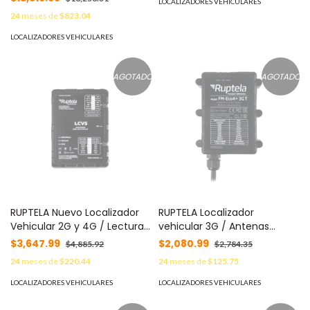
LOCALIZADORES VEHICULARES
24
meses de
$823.04
LOCALIZADORES VEHICULARES
AGOTADO
AGOTADO
RUPTELA Nuevo Localizador
RUPTELA Localizador
Vehicular 2G y 4G / Lectura
vehicular 3G / Antenas
de OBD / Combustible /
internas / Contra agua y
$3,647.99
$2,080.99
$4,885.92
$2,784.35
Temperatura / RPM /
polvo IP67 / ideal para
24
meses de
$220.44
24
meses de
$125.75
Vehiculos Ligeros / Sensores
motocicletas / RFID /
Bluetooth MOD: LCV5
Apagado de motor a
LOCALIZADORES VEHICULARES
LOCALIZADORES VEHICULARES
distancia / Anti Jammer
MOD: ECO4PLUS3GT