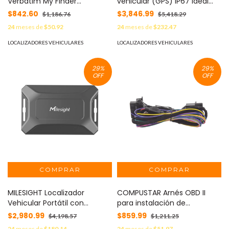
Verbatim My Finder
vehicular (GPS) IP67 Ideal
Bluetooth 3 pack MOD: 32132
para Motocicletas y
$842.60
$3,846.99
$1,186.76
$5,418.29
Vehiculos con conectividad
24
meses de
$50.92
24
meses de
$232.47
2G y 4G/licencia anual de
EPCOMGPSCODE y sim anual
LOCALIZADORES VEHICULARES
LOCALIZADORES VEHICULARES
SIM600MB1Y MOD: T711LKIT
29
%
29
%
OFF
OFF
MILESIGHT Localizador
COMPUSTAR Arnés OBD II
Vehicular Portátil con
para instalación de
LoRaWAN MOD: AT101915M
dispositivo GPS X1MAX-LTE
$2,980.99
$859.99
$4,198.57
$1,211.25
MOD: FT-HRN-X1-OBD
24
meses de
$180.14
24
meses de
$51.97