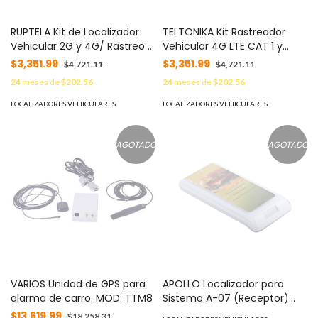
RUPTELA Kit de Localizador
TELTONIKA Kit Rastreador
Vehicular 2G y 4G/ Rastreo /
Vehicular 4G LTE CAT 1 y
Conducción eficiente /
2G/Bluetooth/Anualidad de
$3,351.99
$3,351.99
$4,721.11
$4,721.11
Deteccion de Jammer /
SIM600MB1Y /Anualidad de
24
meses de
$202.56
24
meses de
$202.56
Registro de conductores /
EPCOMGPSCODE/
Relay + Botón de pánico +
Relevador/boton SOS MOD:
LOCALIZADORES VEHICULARES
LOCALIZADORES VEHICULARES
EPCOMGPSANUAL +
FMC920KIT3
SIM500MB2Y MOD:
TRACE5KIT3
AGOTADO
AGOTADO
VARIOS Unidad de GPS para
APOLLO Localizador para
alarma de carro. MOD: TTM8
Sistema A-07 (Receptor)
MOD: ALA-07S
$13,619.99
$18,258.31