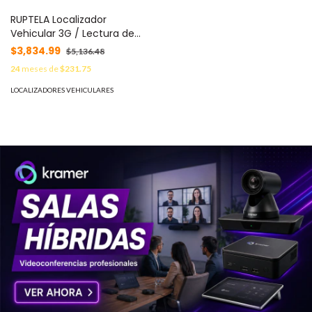
RUPTELA Localizador
Vehicular 3G / Lectura de
OBD (Combustible,
$3,834.99
$5,136.48
Temperatura, RPM) / Ideal
24
meses de
$231.75
para Vehiculos Ligeros / Anti
Jammer / Conexión rapida
LOCALIZADORES VEHICULARES
con ARNESOBD MOD:
TCO4LCV3G