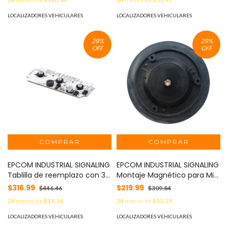
LOCALIZADORES VEHICULARES
LOCALIZADORES VEHICULARES
29
%
29
%
OFF
OFF
EPCOM INDUSTRIAL SIGNALING
EPCOM INDUSTRIAL SIGNALING
Tablilla de reemplazo con 3
Montaje Magnético para Mini
LED color Ámbar para X605
Barra X605 MOD: Z605-MG
$316.99
$219.99
$446.46
$309.84
MOD: Z605-M3-A
24
meses de
$19.16
24
meses de
$13.29
LOCALIZADORES VEHICULARES
LOCALIZADORES VEHICULARES