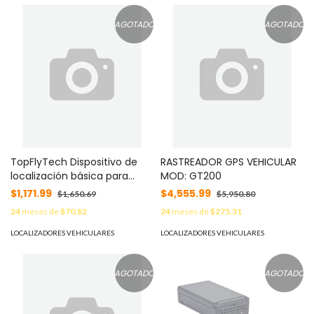
AGOTADO
AGOTADO
TopFlyTech Dispositivo de
RASTREADOR GPS VEHICULAR
localización básica para
MOD: GT200
vehículos / Conectividad 4G
$1,171.99
$4,555.99
$1,650.69
$5,950.80
LTE y BLE 4.2 / Diferentes
24
meses de
$70.82
24
meses de
$275.31
tipos de notificaciones /
Corte y restablecimiento de
LOCALIZADORES VEHICULARES
LOCALIZADORES VEHICULARES
energía / (1) DIN / (2) DOUT
MOD: PIONEERX100
AGOTADO
AGOTADO