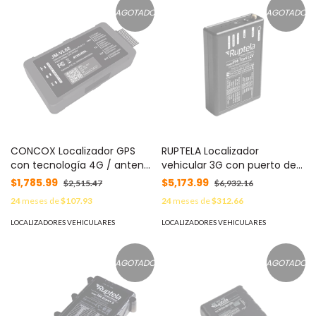
AGOTADO
AGOTADO
CONCOX Localizador GPS
RUPTELA Localizador
con tecnología 4G / antena
vehicular 3G con puerto de
satelital y antena GSM
audio y puertos seriales
$1,785.99
$5,173.99
$2,515.47
$6,932.16
internas / múltiples alarmas
MOD: TCO4HCV3G
24
meses de
$107.93
24
meses de
$312.66
/ paro de motor remoto /
botón de pánico VL02
LOCALIZADORES VEHICULARES
LOCALIZADORES VEHICULARES
AGOTADO
AGOTADO