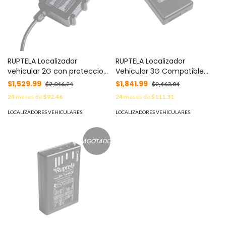
RUPTELA Localizador
RUPTELA Localizador
vehicular 2G con proteccion
Vehicular 3G Compatible
IP67 y antenas internas
con GPS, GLONASS y GALILEO
$1,529.99
$1,841.99
$2,046.24
$2,463.84
MOD: ECO4PLUS-S
MOD: ECO4LIGHT3G
24
meses de
$92.46
24
meses de
$111.31
LOCALIZADORES VEHICULARES
LOCALIZADORES VEHICULARES
AGOTADO