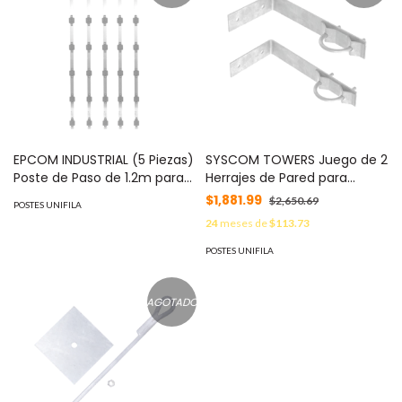
EPCOM INDUSTRIAL (5 Piezas)
SYSCOM TOWERS Juego de 2
Poste de Paso de 1.2m para
Herrajes de Pared para
Cerca Electrificada de PTR
Sujeción de Mástil (1-1/4" a
$1,881.99
$2,650.69
POSTES UNIFILA
Cuadrado de Aluminio de 1"
2") MOD: SMR-PH
24
meses de
$113.73
de lado con 5 Aisladores
Instalados. MOD: SYS-POST-
POSTES UNIFILA
2KIT
AGOTADO