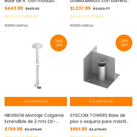
Base de 6" con modulo
009MXARM001 con barrera
aislador para detecto
GARD4 (001G4140Z / G3750)
$443.99
$1,237.99
$625.33
$1,612.77
análogos Silent Knight MOD:
/ 8 orificios para tornillería /
24
meses de
$26.83
24
meses de
$74.81
SD5056IB
SOPCAM MOD: 009-MX-027
POSTES UNIFILA
POSTES UNIFILA
29
%
29
%
OFF
OFF
HIKVISION Montaje Colgante
SYSCOM TOWERS Base de
Extendible de 2 mts DS-
piso o esquina para mástil
1297ZJ
de 2" MOD: SLM-BA-2G
$759.99
$901.99
$1,070.40
$1,270.40
24
meses de
$45.93
24
meses de
$54.51