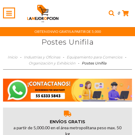
0
OBTEN ENVIO GRATIS A PARTIR DE 5,000
Postes Unifila
Inicio
-
Industrias y Oficinas
-
Equipamiento para Comercios
-
Organización y Exhibición
-
Postes Unifila
ENVÍOS GRATIS
a partir de 5,000.00 en el área metropolitana peso max. 50
kg