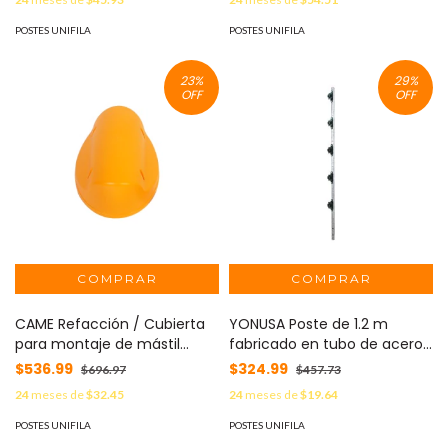
POSTES UNIFILA
POSTES UNIFILA
23
%
29
%
OFF
OFF
CAME Refacción / Cubierta
YONUSA Poste de 1.2 m
para montaje de mástil
fabricado en tubo de acero
compatible con barreras
galvanizado con 5 aisladores
$536.99
$324.99
$696.97
$457.73
GARD4 MOD: 119-RIG166
de paso MOD: FENCEPOST3
24
meses de
$32.45
24
meses de
$19.64
POSTES UNIFILA
POSTES UNIFILA