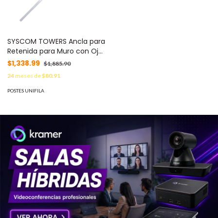
SYSCOM TOWERS Ancla para
Retenida para Muro con Ojo
de Llave Galvanizado por
$1,338.99
$1,885.90
Inmersión en Caliente
24
meses de
$80.91
(Requiere Placa Igualadora).
MOD: SAP-01-JG
POSTES UNIFILA