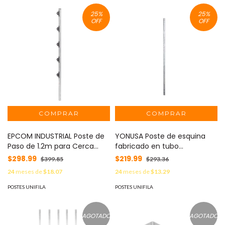
25
%
25
%
OFF
OFF
EPCOM INDUSTRIAL Poste de
YONUSA Poste de esquina
Paso de 1.2m para Cerca
fabricado en tubo
Electrificada de PTR
galvanizado con 5
$298.99
$219.99
$399.85
$293.36
Cuadrado de Aluminio de 1"
perforaciones para
24
meses de
$18.07
24
meses de
$13.29
de lado con 5 Aisladores
aisladores. MOD: FENCEPOST
Instalados. MOD: SYS-POST2
POSTES UNIFILA
POSTES UNIFILA
AGOTADO
AGOTADO