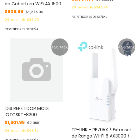
de Cobertura WiFi AX 1500
HASTA 1800 MTS /
24
meses de
$346.74
Mbps, doble banda 2.4 GHz y
TECNOLOGIA JEWELLER /
$905.99
$1,276.04
5 GHz, con 1 puerto
SOLO COMPATIBLE CON HUB
REPETIDORES DE SEÑAL
24
meses de
$54.75
10/100/1000 Mbps MOD:
EN54 / IP20
RE505X
REPETIDORES DE SEÑAL
AGOTADO
AGOTADO
IDIS REPETIDOR MOD:
IOTCSRT-8200
$1,601.99
$2,088
TP-LINK - RE705X / Extensor
24
meses de
$96.81
de Rango Wi-Fi 6 AX3000 /