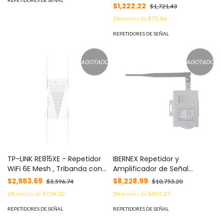
REPETIDORES DE SEÑAL
Hasta 2400Mbps / Cubre
$1,222.22
$1,721.43
hasta 140 Metros Cuadrados
24
meses de
$73.86
y 30 Dispositivos /
Compatibles EasyMesh
REPETIDORES DE SEÑAL
AGOTADO
AGOTADO
TP-LINK RE815XE - Repetidor
IBERNEX Repetidor y
WiFi 6E Mesh , Tribanda con
Amplificador de Señal
frecuencia de 6GHz y
Inalámbrico / Modulación
$2,553.69
$8,228.99
$3,596.74
$10,753.20
velocidades de 5.4Gbps ,
FSK / Dimensiones 100x75x25
24
meses de
$154.32
24
meses de
$497.27
Ancho de banda de canal de
mm / Peso 0.24 kg /
160MHz , Roaming inteligente
Alimentación 5 V CC o 220 V
REPETIDORES DE SEÑAL
REPETIDORES DE SEÑAL
, OneMesh , APP TP-LINK
CA / ABS Antibacteriano