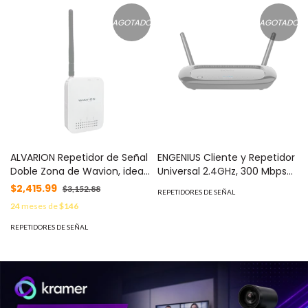
Theter.
MOD: NX8840
AGOTADO
AGOTADO
ALVARION Repetidor de Señal
ENGENIUS Cliente y Repetidor
Doble Zona de Wavion, ideal
Universal 2.4GHz, 300 Mbps
para cubrir zonas con baja
MOD: ERB300H
$2,415.99
$3,152.88
REPETIDORES DE SEÑAL
señal en interiores. MOD:
24
meses de
$146
WCPE-24-DZR
REPETIDORES DE SEÑAL