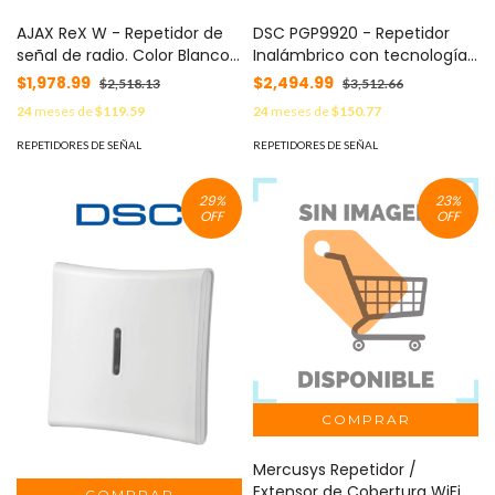
AJAX ReX W - Repetidor de
DSC PGP9920 - Repetidor
señal de radio. Color Blanco
Inalámbrico con tecnología
(28309.37.WH3)
Power G compatible con
$1,978.99
$2,494.99
$2,518.13
$3,512.66
NEO. PRO, Qolsys
24
meses de
$119.59
24
meses de
$150.77
REPETIDORES DE SEÑAL
REPETIDORES DE SEÑAL
29
%
23
%
OFF
OFF
Mercusys Repetidor /
Extensor de Cobertura WiFi N,