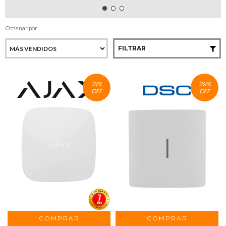
Ordenar por
FILTRAR
21
%
29
%
OFF
OFF