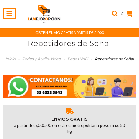
0
OBTEN ENVIO GRATIS A PARTIR DE 5,000
Repetidores de Señal
Inicio
-
Redes y Audio-Video
-
Redes WiFi
-
Repetidores de Señal
ENVÍOS GRATIS
a partir de 5,000.00 en el área metropolitana peso max. 50
kg