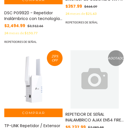
300 Mbps, 2.4 GHz y 3
$357.99
$464.09
antenas externas. MOD:
DSC PG9920 - Repetidor
24
meses de
$21.63
ME30
Inalámbrico con tecnología
REPETIDORES DE SEÑAL
Power G compatible con
$2,494.99
$3,512.66
NEO. PRO, Qolsys e IoTega
24
meses de
$150.77
REPETIDORES DE SEÑAL
29
%
AGOTADO
OFF
REPETIDOR DE SEÑAL
INALAMBRICO AJAX EN54 FIRE
TP-LINK Repetidor / Extensor
REX / BLANCO / ALCANCE
$5,737.99
$7,085.88