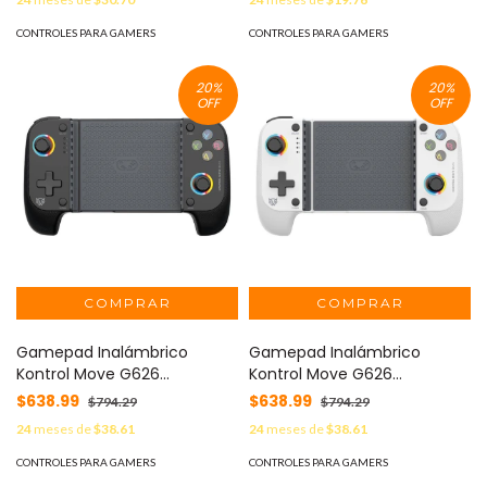
CONTROLES PARA GAMERS
CONTROLES PARA GAMERS
20
%
20
%
OFF
OFF
Gamepad Inalámbrico
Gamepad Inalámbrico
Kontrol Move G626
Kontrol Move G626
BALAMRUSH LEGEND SERIES -
BALAMRUSH LEGEND SERIES -
$638.99
$638.99
$794.29
$794.29
24
meses de
$38.61
24
meses de
$38.61
CONTROLES PARA GAMERS
CONTROLES PARA GAMERS