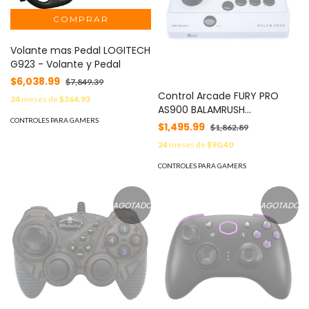
Volante mas Pedal LOGITECH
G923 - Volante y Pedal
$6,038.99
$7,849.39
Control Arcade FURY PRO
24
meses de
$364.93
AS900 BALAMRUSH
CONTROLES PARA GAMERS
Conectividad: Bluetooth 5.0
$1,495.99
$1,862.89
+ Alámbrico -
24
meses de
$90.40
CONTROLES PARA GAMERS
AGOTADO
AGOTADO