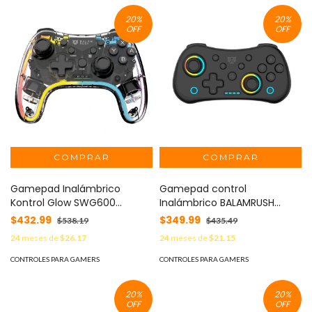
20
%
20
%
OFF
OFF
Gamepad Inalámbrico
Gamepad control
Kontrol Glow SWG600
Inalámbrico BALAMRUSH
BALAMRUSH AZENDER SERIES -
POCKET G555 Negro.
$432.99
$349.99
$538.19
$435.49
Conexión Bluetooth 5.0 Dual
24
meses de
$26.17
24
meses de
$21.15
Mode + Alámbrico -
CONTROLES PARA GAMERS
CONTROLES PARA GAMERS
20
%
20
%
OFF
OFF