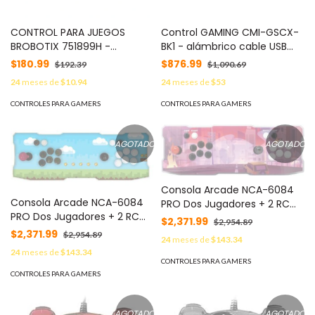
CONTROL PARA JUEGOS
Control GAMING CMI-GSCX-
BROBOTIX 751899H -
BK1 - alámbrico cable USB
Gamepad, PS/PC,
tipo C /inalámbrico
$180.99
$876.99
$192.39
$1,090.69
Analógico/Digital, 10 botones,
Bluetooth 5.0
24
meses de
$10.94
24
meses de
$53
Alámbrico
CONTROLES PARA GAMERS
CONTROLES PARA GAMERS
AGOTADO
AGOTADO
Consola Arcade NCA-6084
Consola Arcade NCA-6084
PRO Dos Jugadores + 2 RC
PRO Dos Jugadores + 2 RC
WIFI RAM 2GB Bocina 3W 12V
$2,371.99
$2,954.89
WIFI RAM 2GB Bocina 3W 12V
Retroiluminado - Incluye
$2,371.99
$2,954.89
24
meses de
$143.34
Retroiluminado - Incluye
Juegos N64,
24
meses de
$143.34
Juegos N64.
Almacenamiento 64GB,
CONTROLES PARA GAMERS
Almacenamiento 64GB,
Modelo Mundo Abierto
CONTROLES PARA GAMERS
Modelo Aventura
AGOTADO
AGOTADO