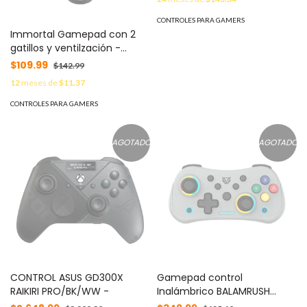
Juegos N64,
Almacenamiento 64GB,
CONTROLES PARA GAMERS
Modelo Guerra
Immortal Gamepad con 2
gatillos y ventilzación -
recargable, luz led, incluye
$109.99
$142.99
joystick para celular
12
meses de
$11.37
141x52x176mm, 1 año de
garantía
CONTROLES PARA GAMERS
AGOTADO
AGOTADO
CONTROL ASUS GD300X
Gamepad control
RAIKIRI PRO/BK/WW -
Inalámbrico BALAMRUSH
POCKET G555 Gris. Conexión