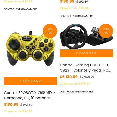
$180.99
24
meses de
$10.94
$192.39
Alámbrico
24
meses de
$10.94
CONTROLES PARA GAMERS
CONTROLES PARA GAMERS
6
%
23
%
OFF
OFF
Control Gaming LOGITECH
G923 - Volante y Pedal, PC,
PlayStation, Alámbrico, Negro
$6,130.99
$7,968.99
24
meses de
$370.49
CONTROLES PARA GAMERS
Control BROBOTIX 751899Y -
Gamepad, PC, 10 botones
$180.99
$192.39
24
meses de
$10.94