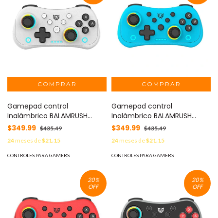
Gamepad control
Gamepad control
Inalámbrico BALAMRUSH
Inalámbrico BALAMRUSH
POCKET G555 Blanco.
POCKET G555 Azul. Conexión
$349.99
$349.99
$435.49
$435.49
Conexión Bluetooth 5.0 Dual
Bluetooth 5.0 Dual Mode +
24
meses de
$21.15
24
meses de
$21.15
Mode + Alámbrico -
Alámbrico -
CONTROLES PARA GAMERS
CONTROLES PARA GAMERS
20
%
20
%
OFF
OFF