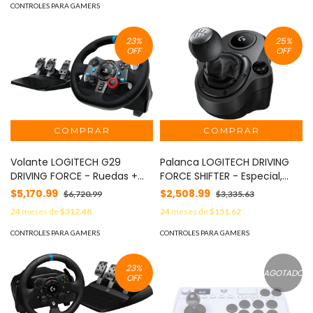
CONTROLES PARA GAMERS
23
%
25
%
OFF
OFF
Volante LOGITECH G29
Palanca LOGITECH DRIVING
DRIVING FORCE - Ruedas +
FORCE SHIFTER - Especial,
Pedales, PlayStation 4,
PlayStation 4, Xbox One,
$5,170.99
$2,508.99
$6,720.99
$3,335.63
Playstation 3, Alámbrico,
Alámbrico, Negro
24
meses de
$312.48
24
meses de
$151.62
Negro
CONTROLES PARA GAMERS
CONTROLES PARA GAMERS
23
%
AGOTADO
OFF