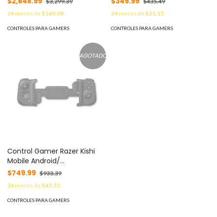
$2,648.99
$349.99
$3,299.39
$435.49
Bluetooth 5.0 Dual Mode +
24
meses de
$160.08
24
meses de
$21.15
Alámbrico -
CONTROLES PARA GAMERS
CONTROLES PARA GAMERS
AGOTADO
Control Gamer Razer Kishi
Mobile Android/
RECERTIFICADO RZ06-
$749.99
$933.39
02900100/RF -
24
meses de
$45.32
CONTROLES PARA GAMERS