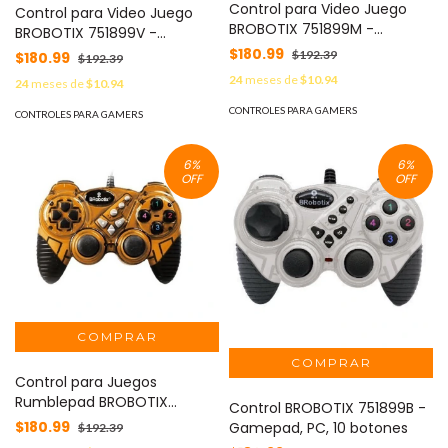
Control para Video Juego
Control para Video Juego
BROBOTIX 751899M -
BROBOTIX 751899V -
Gamepad, PC,
Gamepad, PC,
$180.99
$192.39
$180.99
$192.39
Analógico/Digital, 10 botones,
Analógico/Digital, 10 botones,
24
meses de
$10.94
24
meses de
$10.94
Alámbrico
Alámbrico
CONTROLES PARA GAMERS
CONTROLES PARA GAMERS
6
%
6
%
OFF
OFF
Control para Juegos
Rumblepad BROBOTIX
Control BROBOTIX 751899B -
751899C - Gamepad, PC,
$180.99
Gamepad, PC, 10 botones
$192.39
Analógico/Digital, 10 botones,