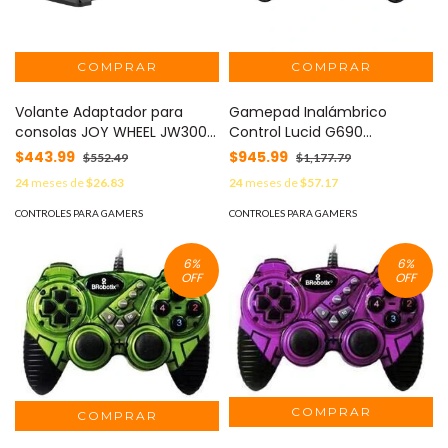
Volante Adaptador para
Gamepad Inalámbrico
consolas JOY WHEEL JW300
Control Lucid G690
BALAMRUSH Volante
BALAMRUSH -
$443.99
$945.99
$552.49
$1,177.79
Adaptador PS5 - Nintendo
24
meses de
$26.83
24
meses de
$57.17
Switch1 Nintendo Switch2
CONTROLES PARA GAMERS
CONTROLES PARA GAMERS
6
%
6
%
OFF
OFF