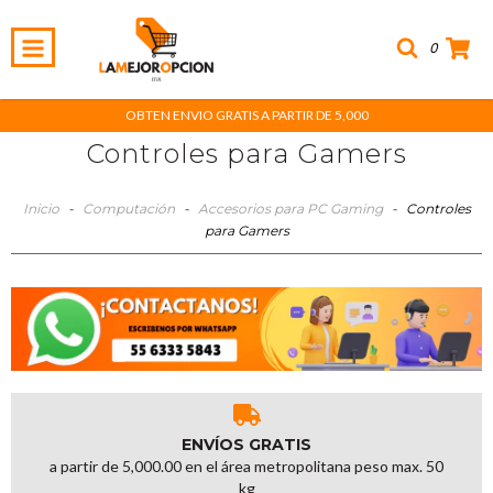
0
OBTEN ENVIO GRATIS A PARTIR DE 5,000
Controles para Gamers
Inicio
-
Computación
-
Accesorios para PC Gaming
-
Controles
para Gamers
ENVÍOS GRATIS
a partir de 5,000.00 en el área metropolitana peso max. 50
kg