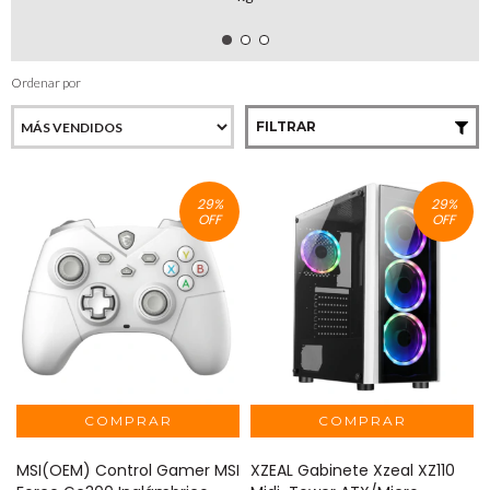
Ordenar por
FILTRAR
29
%
29
%
OFF
OFF
MSI(OEM) Control Gamer MSI
XZEAL Gabinete Xzeal XZ110