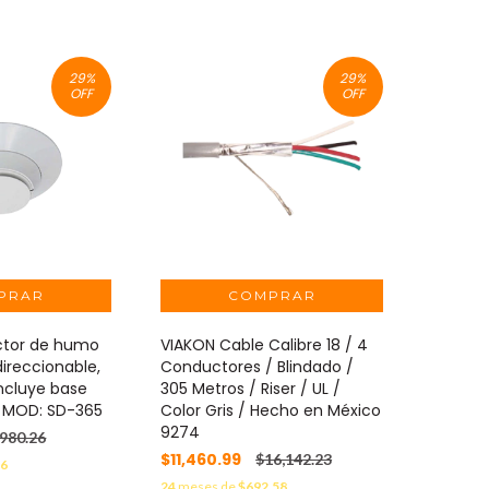
29
%
29
%
OFF
OFF
ector de humo
VIAKON Cable Calibre 18 / 4
direccionable,
Conductores / Blindado /
incluye base
305 Metros / Riser / UL /
" MOD: SD-365
Color Gris / Hecho en México
9274
,980.26
$11,460.99
$16,142.23
96
24
meses de
$692.58