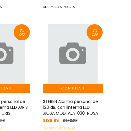
ES
ALARMAS Y SENSORES
8
%
8
%
OFF
OFF
 personal de
STEREN Alarma personal de
terna LED .GRIS
120 dB, con linterna LED
-GRIS
.ROSA MOD: ALA-038-ROSA
$138.99
.28
$150.28
32
18
meses de
$10.32