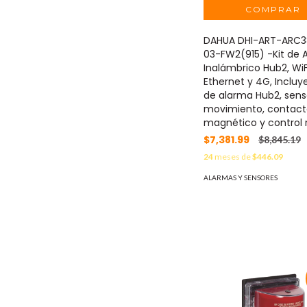
DAHUA DHI-ART-ARC
03-FW2(915) -Kit de 
Inalámbrico Hub2, WiF
Ethernet y 4G, Incluy
de alarma Hub2, sens
movimiento, contac
magnético y control
$7,381.99
$8,845.19
24
meses de
$446.09
ALARMAS Y SENSORES