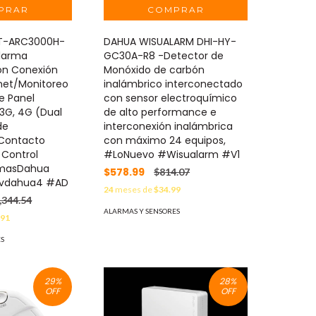
T-ARC3000H-
DAHUA WISUALARM DHI-HY-
Alarma
GC30A-R8 -Detector de
on Conexión
Monóxido de carbón
rnet/Monitoreo
inalámbrico interconectado
e Panel
con sensor electroquímico
, 3G, 4G (Dual
de alto performance e
de
interconexión inalámbrica
 Contacto
con máximo 24 equipos,
 Control
#LoNuevo #Wisualarm #V1
masDahua
$578.99
$814.07
ivdahua4 #AD
24
meses de
$34.99
,344.54
ALARMAS Y SENSORES
.91
ES
29
%
28
%
OFF
OFF