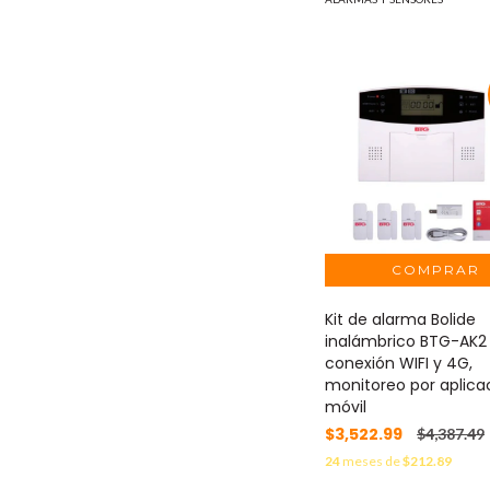
Kit de alarma Bolide
inalámbrico BTG-AK2
conexión WIFI y 4G,
monitoreo por aplica
móvil
$3,522.99
$4,387.49
24
meses de
$212.89