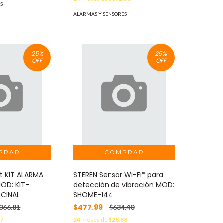
ES
ALARMAS Y SENSORES
25
%
25
%
OFF
OFF
et KIT ALARMA
STEREN Sensor Wi-Fi* para
MOD: KIT-
detección de vibración MOD:
ECINAL
SHOME-144
$477.99
,066.81
$634.40
97
24
meses de
$28.88