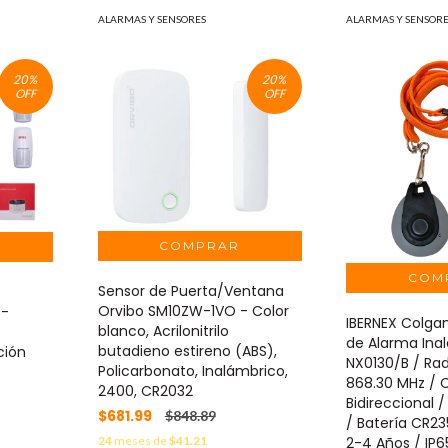
ALARMAS Y SENSORES
ALARMAS Y SENSOR
20
%
20
%
OFF
OFF
Sensor de Puerta/Ventana
Orvibo SM10ZW-1VO - Color
 -
IBERNEX Colga
blanco, Acrilonitrilo
de Alarma Ina
butadieno estireno (ABS),
ción
NX0130/B / Ra
Policarbonato, Inalámbrico,
868.30 MHz /
2400, CR2032
Bidireccional 
$681.99
$848.89
/ Batería CR2
24
meses de
$41.21
2-4 Años / IP6