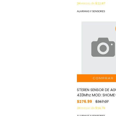
24
meses de
$12.87
ALARMAS Y SENSORES
STEREN SENSOR DE A
433Mhz MOD: SHOME
$276.99
$367.07
24
meses de
$16.74
ALARMAS Y SENSORES