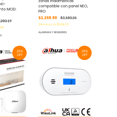
zonas inalámbricas
nti-
compatible con panel NEO,
ento MOD:
PRO
$2,258.99
$3,180.26
,280.19
24
meses de
$136.51
.09
ALARMAS Y SENSORES
ES
25
%
29
%
OFF
OFF