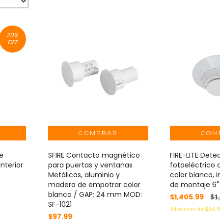
20
%
OFF
de
SFIRE Contacto magnético
FIRE-LITE Det
interior
para puertas y ventanas
fotoeléctrico 
Metálicas, aluminio y
color blanco, 
madera de empotrar color
de montaje 6
blanco / GAP: 24 mm MOD:
$1,405.99
$1
SF-1021
24
meses de
$84.
$97.99