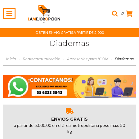
0
OBTEN ENVIO GRATIS A PARTIR DE 5,000
Diademas
Inicio
-
Radiocomunicación
-
Accesorios para ICOM
-
Diademas
ENVÍOS GRATIS
a partir de 5,000.00 en el área metropolitana peso max. 50
kg