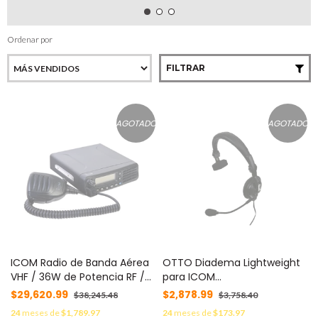
Ordenar por
FILTRAR
AGOTADO
AGOTADO
ICOM Radio de Banda Aérea
OTTO Diadema Lightweight
VHF / 36W de Potencia RF /
para ICOM
200 Canales de Memoria /
ICF50/60/50V/60V/3161/4161
$29,620.99
$2,878.99
$38,245.48
$3,758.40
Cancelación Activa de Ruido
MOD: V4-10514
24
meses de
$1,789.97
24
meses de
$173.97