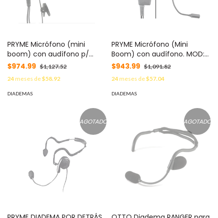
PRYME Micrófono (mini
PRYME Micrófono (Mini
boom) con audífono p/
Boom) con audífono. MOD:
ICOM IC-F50/ 60/ 3161/ 4161
SPM-400A
$974.99
$943.99
$1,127.52
$1,091.82
MOD: SPM-410A
24
meses de
$58.92
24
meses de
$57.04
DIADEMAS
DIADEMAS
AGOTADO
AGOTADO
PRYME DIADEMA POR DETRÁS
OTTO Diadema RANGER para