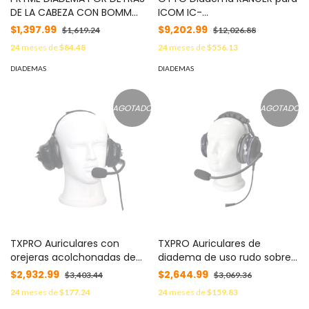
DE LA CABEZA CON BOMM
ICOM IC-
FLEXIBLE P/ ICOM ICF-11/ 14/
F50/60/50V/60V/3161/4161
$1,397.99
$9,202.99
$1,619.24
$12,026.88
3021/ 3013/ 3103/ 3003. Se fija
MOD: V4-NR2CM1
24
meses de
$84.48
24
meses de
$556.13
al equipo con tornillos. MOD:
SPM-1400ILS
DIADEMAS
DIADEMAS
AGOTADO
AGOTADO
TXPRO Auriculares con
TXPRO Auriculares de
orejeras acolchonadas de
diadema de uso rudo sobre
gel con micrófono flexible
la cabeza para ICOM
$2,932.99
$2,644.99
$3,403.44
$3,069.36
con cancelación de ruido
ICF50/60/3161/4161 MOD: TX-
24
meses de
$177.24
24
meses de
$159.83
para radios ICOM IC-F50/
750-S04