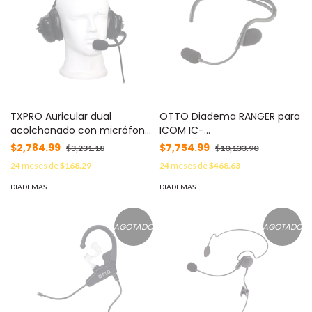
TXPRO Auricular dual
OTTO Diadema RANGER para
acolchonado con micrófono
ICOM IC-
flexible con cancelación de
F4003/4013/2000/4021/4031/4
$2,784.99
$7,754.99
$3,231.18
$10,133.90
ruido ICOM
MOD: V4-NR2CS1
24
meses de
$168.29
24
meses de
$468.63
ICF11/14/3021//3013/3103/3003,
IC-F1000/2000, se fija al
DIADEMAS
DIADEMAS
radio con tornillos MOD: TX-
740-S05
AGOTADO
AGOTADO