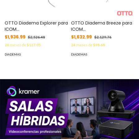
OTTO Diadema Explorer para
OTTO Diadema Breeze para
ICOM
ICOM
ICF3003/4003/3013/4013/3021/4021
ICF3003/4003/3013/4013/3021/
$1,936.99
$1,632.99
$2,526.48
$2,129.76
MOD: V4-EX2CS5
MOD: V4-BA2CS5
24
meses de
$117.05
24
meses de
$98.68
DIADEMAS
DIADEMAS