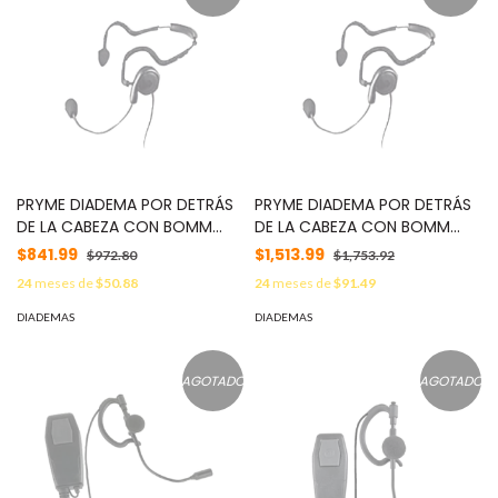
PRYME DIADEMA POR DETRÁS
PRYME DIADEMA POR DETRÁS
DE LA CABEZA CON BOMM
DE LA CABEZA CON BOMM
FLEXIBLE P/ ICOM ICF-3/ ICF-
FLEXIBLE P/ ICOM ICF-50/ 60/
$841.99
$1,513.99
$972.80
$1,753.92
4/ ICF-3S/ ICF-4S. MOD:
3161/ 4161/ 30G/ 30GS/ 30GT/
24
meses de
$50.88
24
meses de
$91.49
SPM-1400
40GT/ 40GS/ 40G. MOD:
SPM-1410
DIADEMAS
DIADEMAS
AGOTADO
AGOTADO