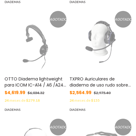
60/ 50V/ 60V/ 3161/ 4161
DIADEMAS
DIADEMAS
MOD: TX-740-S04
AGOTADO
AGOTADO
OTTO Diadema lightweight
TXPRO Auriculares de
para ICOM IC-A14 / A6 /A24
diadema de uso rudo sobre
MOD: V4-10683
la cabeza para ICOM
$4,619.99
$2,564.99
$6,034.32
$2,975.40
ICF11/14/3021//3013/3103/300,
24
meses de
$279.18
24
meses de
$155
IC-F1000/2000. Se fija al
radio con tornillos. MOD: TX-
DIADEMAS
DIADEMAS
750-S05
AGOTADO
AGOTADO