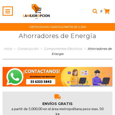
0
OBTEN ENVIO GRATIS A PARTIR DE 5,000
Ahorradores de Energía
Inicio
-
Construcción
-
Componentes Eléctricos
-
Ahorradores de
Energía
ENVÍOS GRATIS
a partir de 5,000.00 en el área metropolitana peso max. 50
kg