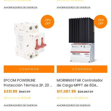
Montaje Riel DIN MOD:
Montaje Riel DIN MOD:
FPV632PC40
FPV632PC32
AHORRADORES DE ENERGÍA
AHORRADORES DE ENERGÍA
29
%
29
%
OFF
OFF
EPCOM POWERLINE
MORNINGSTAR Controlador
Protección Térmica 2P, 20 A,
de Carga MPPT de 60A
Corriente Directa 800 Vcc
12/24/36/48 V, Máximo
$331.99
$17,087.99
$467.59
$24,067.59
para Aplicación Fotovoltaica
Voltaje de Circuito Abierto
24
meses de
$20.06
24
meses de
$1,032.61
Montaje Riel DIN MOD:
Voc 150Vcc MOD: TS-MPPT-
FPV632PC20
60
AHORRADORES DE ENERGÍA
AHORRADORES DE ENERGÍA