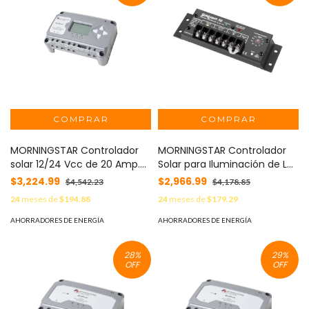
MORNINGSTAR Controlador
MORNINGSTAR Controlador
solar 12/24 Vcc de 20 Amp.
Solar para Iluminación de Luz
Con pantalla de medición.
Mercurial, Estaciones de
$3,224.99
$2,966.99
$4,542.23
$4,178.85
MOD: EC-20M
Autobús y Señalamientos 20
24
meses de
$194.88
24
meses de
$179.29
A, 12 Vcc. MOD: SL-20L-12V
AHORRADORES DE ENERGÍA
AHORRADORES DE ENERGÍA
28
%
29
%
OFF
OFF