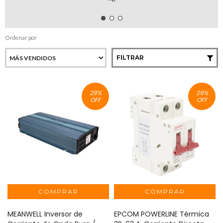
Ordenar por
FILTRAR
29
%
29
%
OFF
OFF
MEANWELL Inversor de
EPCOM POWERLINE Térmica