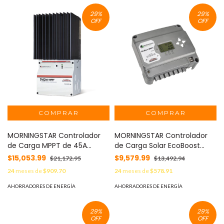
29
%
29
%
OFF
OFF
MORNINGSTAR Controlador
MORNINGSTAR Controlador
de Carga MPPT de 45A
de Carga Solar EcoBoost
12/24/36/48 V, Máximo
MPPT 40A con Pantalla. MOD:
$15,053.99
$9,579.99
$21,172.95
$13,492.94
Voltaje de Circuito Abierto
EBMPPT40M
24
meses de
$909.70
24
meses de
$578.91
Voc 150Vcc MOD: TS-MPPT-
45
AHORRADORES DE ENERGÍA
AHORRADORES DE ENERGÍA
29
%
29
%
OFF
OFF