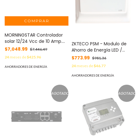
MORNINGSTAR Controlador
solar 12/24 Vcc de 10 Amp.
ZKTECO PSM - Modulo de
Sin pantalla de medición.
$7,048.99
Ahorro de Energía LED /
$7,446.49
MOD: EC-10
Control de Energía para
$773.99
24
meses de
$425.96
$981.36
Habitaciones de Hotel
24
meses de
$46.77
AHORRADORES DE ENERGÍA
AHORRADORES DE ENERGÍA
AGOTADO
AGOTADO