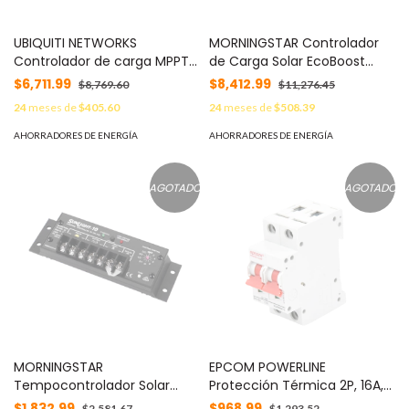
UBIQUITI NETWORKS
MORNINGSTAR Controlador
Controlador de carga MPPT
de Carga Solar EcoBoost
SunMax SolarPoint 24V 7A
MPPT 30A con Pantalla MOD:
$6,711.99
$8,412.99
$8,769.60
$11,276.45
para interior con switch PoE
EBMPPT30M
24
meses de
$405.60
24
meses de
$508.39
pasivo 24V integrado para
alimentar equipos airMAX
AHORRADORES DE ENERGÍA
AHORRADORES DE ENERGÍA
MOD: SM-SW-40
AGOTADO
AGOTADO
MORNINGSTAR
EPCOM POWERLINE
Tempocontrolador Solar
Protección Térmica 2P, 16A,
para Iluminación de Luz
Corriente Directa 800 Vcc
$1,832.99
$968.99
$2,581.67
$1,293.52