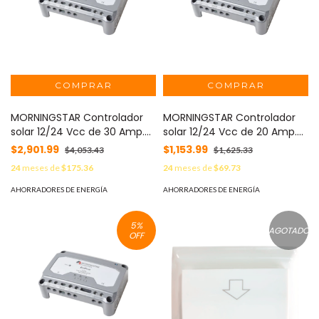
MORNINGSTAR Controlador
MORNINGSTAR Controlador
solar 12/24 Vcc de 30 Amp.
solar 12/24 Vcc de 20 Amp.
Sin pantalla de medición.
Sin pantalla de medición.
$2,901.99
$1,153.99
$4,053.43
$1,625.33
MOD: EC-30
MOD: EC-20
24
meses de
$175.36
24
meses de
$69.73
AHORRADORES DE ENERGÍA
AHORRADORES DE ENERGÍA
5
%
AGOTADO
OFF