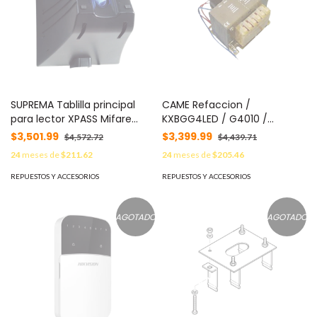
SUPREMA Tablilla principal
CAME Refaccion /
para lector XPASS Mifare
KXBGG4LED / G4010 /
(POE) MOD: SP-XPM-MAIN-
Transformador de 120
$3,501.99
$3,399.99
$4,572.72
$4,439.71
BD
compatible con tablilla ZL37
24
meses de
$211.62
24
meses de
$205.46
CAME 119-RIR184
REPUESTOS Y ACCESORIOS
REPUESTOS Y ACCESORIOS
AGOTADO
AGOTADO