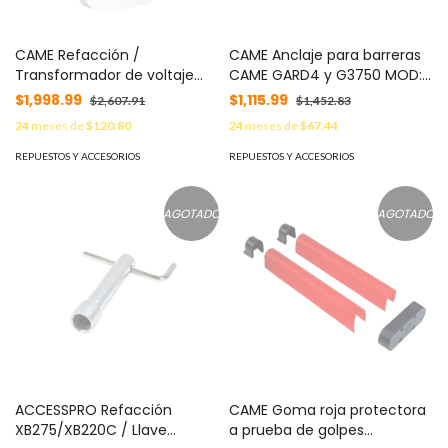
CAME Refacción /
CAME Anclaje para barreras
Transformador de voltaje
CAME GARD4 y G3750 MOD:
para tablilla ZL38 CAME /
119-RIG006
$1,998.99
$1,115.99
$2,607.91
$1,452.83
Entrada 110 VCA / Salida 24
24
meses de
$120.80
24
meses de
$67.44
VCA MOD: 119-RIR332
REPUESTOS Y ACCESORIOS
REPUESTOS Y ACCESORIOS
AGOTADO
AGOTADO
ACCESSPRO Refacción
CAME Goma roja protectora
XB275/XB220C / Llave
a prueba de golpes