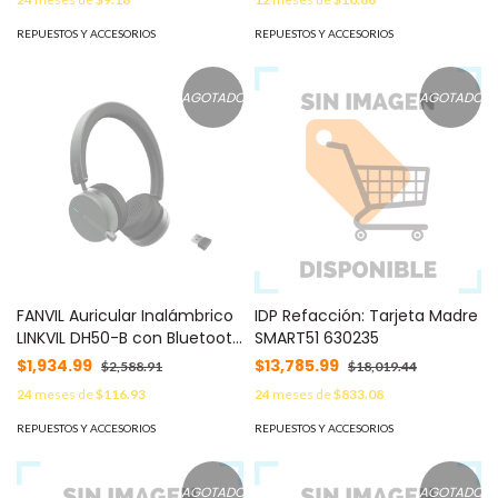
fricción, tubo 28 grs SILUB-AV
REPUESTOS Y ACCESORIOS
REPUESTOS Y ACCESORIOS
AGOTADO
AGOTADO
FANVIL Auricular Inalámbrico
IDP Refacción: Tarjeta Madre
LINKVIL DH50-B con Bluetooth
SMART51 630235
5.4 y Micrófono Retráctil con
$1,934.99
$13,785.99
$2,588.91
$18,019.44
Cancelación de Ruido MOD:
24
meses de
$116.93
24
meses de
$833.08
DH50-B
REPUESTOS Y ACCESORIOS
REPUESTOS Y ACCESORIOS
AGOTADO
AGOTADO