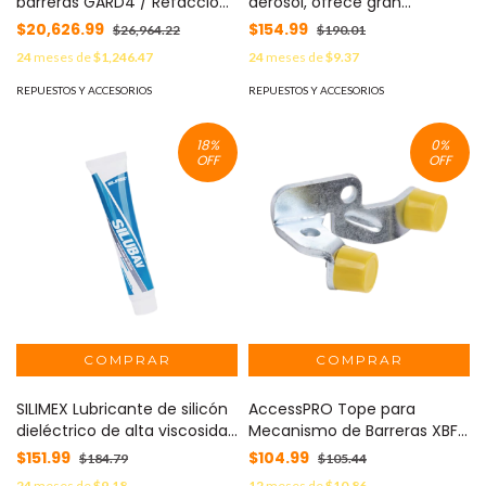
barreras GARD4 / Refacción
aerosol, ofrece gran
MOD: 119-RIG333
resistencia a los efectos del
$20,626.99
$154.99
$26,964.22
$190.01
intemperismo en climas
24
meses de
$1,246.47
24
meses de
$9.37
húmedos y salinos 454 ml.
SILIJET-40
REPUESTOS Y ACCESORIOS
REPUESTOS Y ACCESORIOS
18
%
0
%
OFF
OFF
SILIMEX Lubricante de silicón
AccessPRO Tope para
dieléctrico de alta viscosidad
Mecanismo de Barreras XBF
, soporte de -10 hasta 80ºC,
y XBS derechas MOD: XB-
$151.99
$104.99
$184.79
$105.44
para mecanismos de alta
STOP-R
24
meses de
$9.18
12
meses de
$10.86