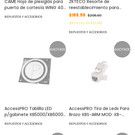
CAME Hoja de plexiglás para
ZKTECO Resorte de
puerta de cortesía WING 40
reestablecimiento para
CAME / Largo 60 cm / Grosor
XT1000/XT1000PRO/XT5000/X
$188.99
$208.80
REPUESTOS Y ACCESORIOS
10 mm / Producto bajo
MOD: ZK-TSA-54
24
meses de
$11.42
pedido MOD: 001-PSWL60
REPUESTOS Y ACCESORIOS
AGOTADO
AGOTADO
AccessPRO Tablilla LED
AccessPRO Tira de Leds Para
p/gabinete XB5000/XB6000
Brazo XBS-ARM MOD: XB-
MOD: XBA-CABLED
LED-5M
REPUESTOS Y ACCESORIOS
REPUESTOS Y ACCESORIOS