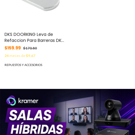
DKS DOORKING Leva de
Refaccion Para Barreras DKS
1601 / Cam 1.1/4() 1702-503
$159.99
$170.80
24
meses de
$9.67
REPUESTOS Y ACCESORIOS