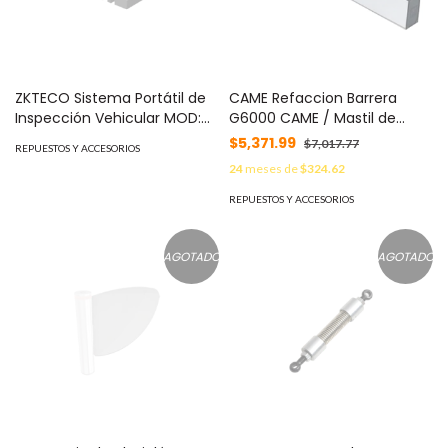
ZKTECO Sistema Portátil de
CAME Refaccion Barrera
Inspección Vehicular MOD:
G6000 CAME / Mastil de
ZKVSCN100
aluminio / Cuadrado MOD:
$5,371.99
$7,017.77
REPUESTOS Y ACCESORIOS
001-G0601
24
meses de
$324.62
REPUESTOS Y ACCESORIOS
AGOTADO
AGOTADO