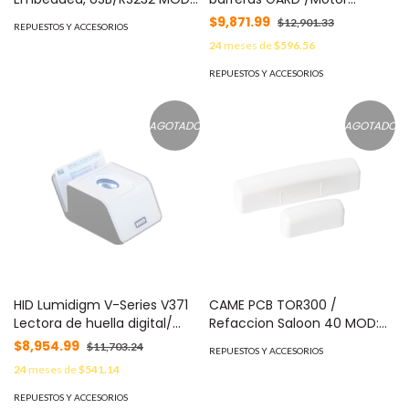
V300-30-S
eléctrico MOD: 119-RIG047
$9,871.99
$12,901.33
REPUESTOS Y ACCESORIOS
24
meses de
$596.56
REPUESTOS Y ACCESORIOS
AGOTADO
AGOTADO
HID Lumidigm V-Series V371
CAME PCB TOR300 /
Lectora de huella digital/
Refaccion Saloon 40 MOD:
Multiespectral + iClass
119-RIT265
$8,954.99
$11,703.24
REPUESTOS Y ACCESORIOS
/Doble Verificación MOD:
24
meses de
$541.14
V371-00-01
REPUESTOS Y ACCESORIOS