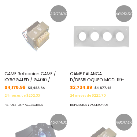
AGOTADO
AGOTADO
CAME Refaccion CAME /
CAME PALANCA
KXBGG4LED / G4010 /
D/DESBLOQUEO MOD: 119-
Transformador para ZL37 /
RIG118
$4,175.99
$3,734.99
$5,453.86
$4,877.15
Entrada de voltaje 230 VCA
24
meses de
$252.35
24
meses de
$225.70
MOD: 119-RIR111
REPUESTOS Y ACCESORIOS
REPUESTOS Y ACCESORIOS
AGOTADO
AGOTADO