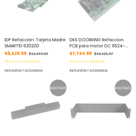
IDP Refacción: Tarjeta Madre
DKS DOORKING Refaccion
SMART51 630200
PCB para motor DC 6524-
080 4100-010
$9,425.99
$7,744.99
$12,319.20
$10,121.37
24
meses de
$569.60
24
meses de
$468.02
REPUESTOS Y ACCESORIOS
REPUESTOS Y ACCESORIOS
AGOTADO
AGOTADO