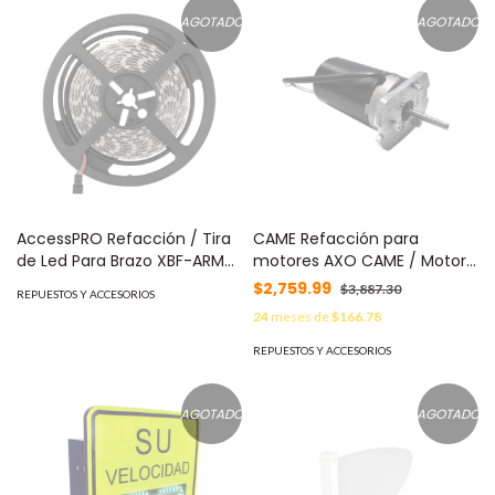
AGOTADO
AGOTADO
AccessPRO Refacción / Tira
CAME Refacción para
de Led Para Brazo XBF-ARM-
motores AXO CAME / Motor
LED MOD: XB-LED-3M
eléctrico con encoder MOD:
$2,759.99
$3,887.30
REPUESTOS Y ACCESORIOS
119-RID315
24
meses de
$166.78
REPUESTOS Y ACCESORIOS
AGOTADO
AGOTADO