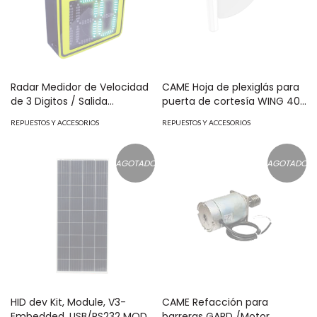
Radar Medidor de Velocidad
CAME Hoja de plexiglás para
de 3 Digitos / Salida
puerta de cortesía WING 40
Relevador / Bluetooth /
CAME / Largo 90 cm / Grosor
REPUESTOS Y ACCESORIOS
REPUESTOS Y ACCESORIOS
Detección Exceso de
10 mm / Producto bajo
Velocidad / Integra con
pedido MOD: 001-PSWL90
Cámaras mod:X-RADAR1
AGOTADO
AGOTADO
HID dev Kit, Module, V3-
CAME Refacción para
Embedded, USB/RS232 MOD:
barreras GARD /Motor