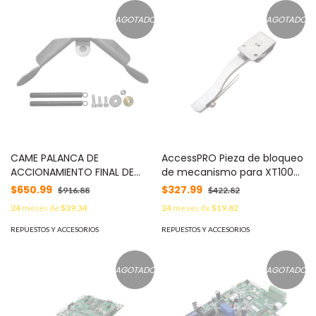
AGOTADO
AGOTADO
CAME PALANCA DE
AccessPRO Pieza de bloqueo
ACCIONAMIENTO FINAL DE
de mecanismo para XT1000
CARRERA PARA BARRERA
/ XT5000 / XT7000 MOD:
$650.99
$327.99
$916.88
$422.82
GARD8 MOD: 119-RIG140
TSA-52
24
meses de
$39.34
24
meses de
$19.82
REPUESTOS Y ACCESORIOS
REPUESTOS Y ACCESORIOS
AGOTADO
AGOTADO