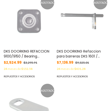
AGOTADO
AGOTADO
DKS DOORKING REFACCION
DKS DOORKING Refaccion
9100/9150 / Bearing
para barreras DKS 1601 /
Assembly Rear 9100/9150()
Shaft Assembly 1601
$2,524.99
$7,136.99
$3,295.91
$9,325.01
2600-466
Splined() 1601-222
24
meses de
$152.58
24
meses de
$431.28
REPUESTOS Y ACCESORIOS
REPUESTOS Y ACCESORIOS
AGOTADO