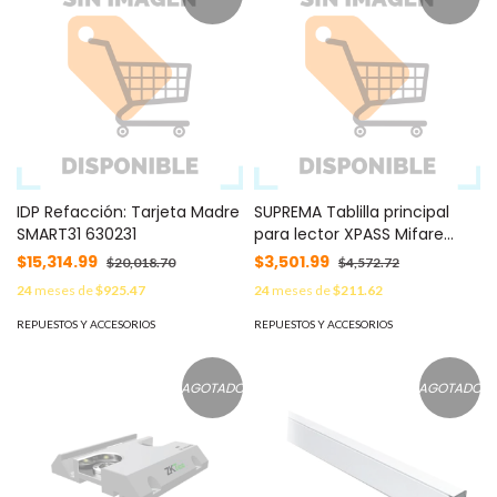
IDP Refacción: Tarjeta Madre
SUPREMA Tablilla principal
SMART31 630231
para lector XPASS Mifare
(POE) MOD: SPXPEMAINBD
$15,314.99
$3,501.99
$20,018.70
$4,572.72
24
meses de
$925.47
24
meses de
$211.62
REPUESTOS Y ACCESORIOS
REPUESTOS Y ACCESORIOS
AGOTADO
AGOTADO