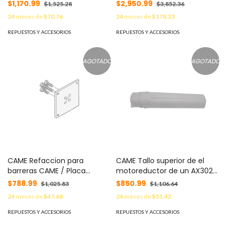
especial para tapa de
001G0603
$1,170.99
$2,950.99
$1,525.28
$3,852.36
bolardo MOD: XB275HSKEY
24
meses de
$70.76
24
meses de
$178.33
REPUESTOS Y ACCESORIOS
REPUESTOS Y ACCESORIOS
AGOTADO
AGOTADO
CAME Refaccion para
CAME Tallo superior de el
barreras CAME / Placa
motoreductor de un AX3024
intermedia / compatible con
MOD: 119-RID308
$788.99
$850.99
$1,025.83
$1,106.64
barreras KXBGG4M / G3750
24
meses de
$47.68
24
meses de
$51.42
MOD: 119-RIG326
REPUESTOS Y ACCESORIOS
REPUESTOS Y ACCESORIOS