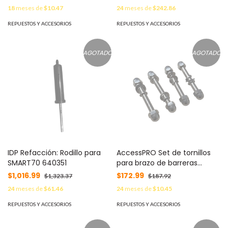
6100 / 6300 / 9150 / 9300 /
18
meses de
$10.47
24
meses de
$242.86
9310 2340-010
REPUESTOS Y ACCESORIOS
REPUESTOS Y ACCESORIOS
AGOTADO
AGOTADO
IDP Refacción: Rodillo para
AccessPRO Set de tornillos
SMART70 640351
para brazo de barreras
XB5000/XB6000 MOD: XBA-
$1,016.99
$172.99
$1,323.37
$187.92
ABO
24
meses de
$61.46
24
meses de
$10.45
REPUESTOS Y ACCESORIOS
REPUESTOS Y ACCESORIOS