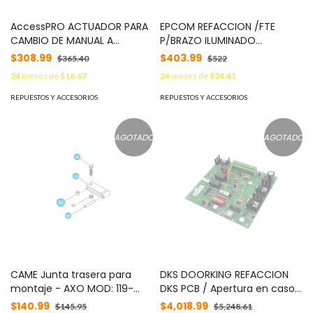
AccessPRO ACTUADOR PARA
EPCOM REFACCION /FTE
CAMBIO DE MANUAL A
P/BRAZO ILUMINADO
AUTOMATICO EN XBSIZ1200
XB5000ARM/XB6000ARM
$308.99
$403.99
$365.40
$522
MOD: XBSIZCAM
MOD: XBARMPS
24
meses de
$18.67
24
meses de
$24.41
REPUESTOS Y ACCESORIOS
REPUESTOS Y ACCESORIOS
AGOTADO
AGOTADO
CAME Junta trasera para
DKS DOORKING REFACCION
montaje - AXO MOD: 119-
DKS PCB / Apertura en caso
RID330
de falla / 1601 / 1602 / 1603 /
$140.99
$4,018.99
$145.95
$5,248.61