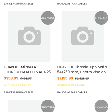
50435-EP
MG50431EP
BANDEJAS PARA CABLES
BANDEJAS PARA CABLES
AGOTADO
AGOTADO
CHAROFIL MÉNSULA
CHAROFIL Charola Tipo Malla
ECONÓMICA REFORZADA 250
54/250 mm, Electro Zinc con
MM INOX 304 MOD: H-MER-
Pintura Epóxica, Tramo de 3
$353.99
$1,155.99
$498.57
$1,628.15
250I304L
Metros MOD: CH-54-250EP
24
meses de
$21.39
24
meses de
$69.86
BANDEJAS PARA CABLES
BANDEJAS PARA CABLES
AGOTADO
AGOTADO