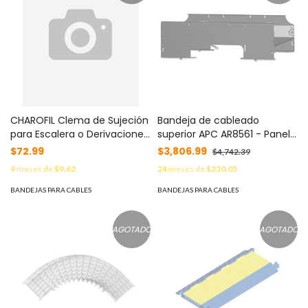
CHAROFIL Clema de Sujeción
Bandeja de cableado
para Escalera o Derivaciones
superior APC AR8561 - Panel
/ Acero al Carbón con
ciego, Negro, 597 mm
$72.99
$3,806.99
$4,742.39
Recubrimiento de Zinc
9
meses de
$9.62
24
meses de
$230.05
Electrolítico o Inmersión en
Caliente / Calibre 12 (2.7
BANDEJAS PARA CABLES
BANDEJAS PARA CABLES
mm) / Compatible
Tornillería hasta 3/8" /
Fijación a Unicanal MOD: CH-
AGOTADO
AGOTADO
ECS-EZ