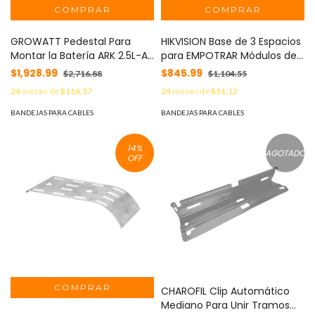
GROWATT Pedestal Para
HIKVISION Base de 3 Espacios
Montar la Batería ARK 2.5L-A1
para EMPOTRAR Módulos de
en Suelo MOD:
Videoporteros Hikvision MOD:
$1,928.99
$845.99
$2,716.88
$1,104.55
ARKBATTERYBASE
DSKDACF3
24
meses de
$116.57
24
meses de
$51.12
BANDEJAS PARA CABLES
BANDEJAS PARA CABLES
14
%
AGOTADO
OFF
CHAROFIL Clip Automático
Mediano Para Unir Tramos