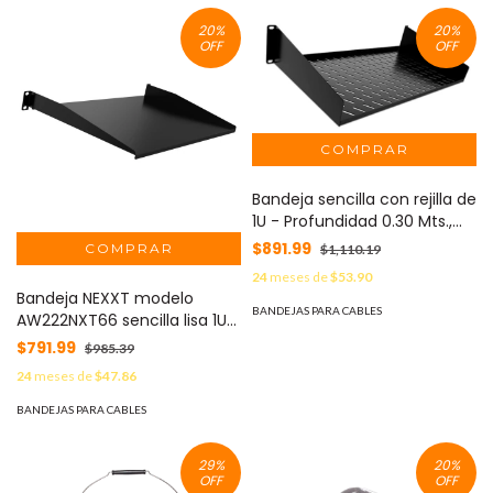
Certificación NOM-001-
20
%
20
%
SEDE-2012, CFE 57100 /
OFF
OFF
Norma MOD: MG51105BM
Bandeja sencilla con rejilla de
1U - Profundidad 0.30 Mts.,
hasta 20 Kg NPS-V11U3B
$891.99
$1,110.19
24
meses de
$53.90
Bandeja NEXXT modelo
BANDEJAS PARA CABLES
AW222NXT66 sencilla lisa 1U
Profundidad .30 Mts hasta
$791.99
$985.39
20Kg NPS-S11U3B -
24
meses de
$47.86
BANDEJAS PARA CABLES
29
%
20
%
OFF
OFF