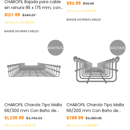
CHAROFIL Bajada para cable
de Charola Tipo Malla de 100
$92.99
$96.05
sin ranura 95 x 175 mm, con
hasta 300 mm de Ancho,
12
meses de
$9.61
acabado Electro Zinc MOD:
Acabado Pintura Epóxica
$127.99
$149.29
MG-51-097EZ
Color Negro MOD: CH-
BANDEJAS PARA CABLES
18
meses de
$9.50
CLIPAUTM-EP
BANDEJAS PARA CABLES
AGOTADO
AGOTADO
CHAROFIL Charola Tipo Malla
CHAROFIL Charola Tipo Malla
66/300 mm Con Baño de
66/200 mm Con Baño de
Pintura Epóxica en Color
Pintura Epóxica en Color
$1,236.99
$768.99
$1,742.23
$1,083.08
Negro, Hasta 315 Cables UTP
Negro, Hasta 105 Cables UTP
24
meses de
$74.75
24
meses de
$46.47
Cat6, Tramo 3 m MOD: MG-
Cat6, Tramo 3 m MOD: