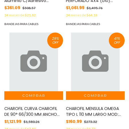
Aluminio C/Adhesivo
PERFORADO 4X4 (U10)
50x13mm 1m MOD: 370-600
CALIBRE#16 MOD: UNP-4X4-
$361.09
$1,061.99
$508.57
$1,495.76
U10-EP
24
meses de
$21.82
24
meses de
$64.18
BANDEJAS PARA CABLES
BANDEJAS PARA CABLES
29
%
41
%
OFF
OFF
CHAROFIL CURVA CHAROFIL
CHAROFIL MENSULA OMEGA
DE 90° 66/300 MM ANCHO
TIPO L 110 MM LARGO MOD:
BIMETALICO MOD: CH-C90-
CH-MOL-110EZ
$1,121.99
$160.99
$1,580.26
$273.32
66/300BM
24
meses de
$67.80
24
meses de
$9.73