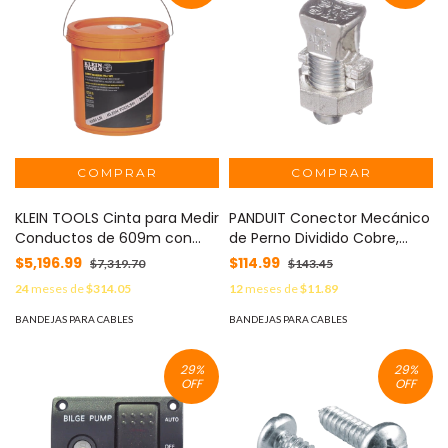
KLEIN TOOLS Cinta para Medir
PANDUIT Conector Mecánico
Conductos de 609m con
de Perno Dividido Cobre,
Resistencia a la Tracción de
Estañado, Tipo SBCT, Clase
$5,196.99
$114.99
$7,319.70
$143.45
567 kg en Presentación de
Doble, para Cables Calibre
24
meses de
$314.05
12
meses de
$11.89
Cubeta MOD: 50122
#6 STR-#2 STR AWG. MOD:
SBCT2-C
BANDEJAS PARA CABLES
BANDEJAS PARA CABLES
29
%
29
%
OFF
OFF