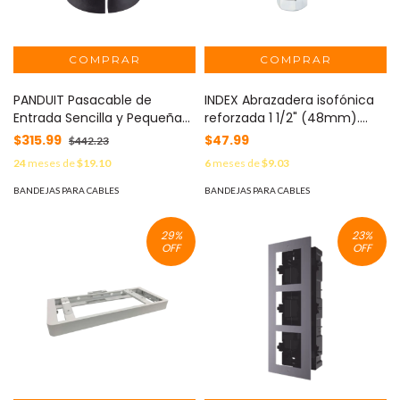
PANDUIT Pasacable de
INDEX Abrazadera isofónica
Entrada Sencilla y Pequeña
reforzada 1 1/2" (48mm).
0.63"-0.67", para Cables
MOD: AB-RIP-048
$315.99
$47.99
$442.23
Terminados, Color Negro.
24
meses de
$19.10
6
meses de
$9.03
Paquete de 4 Piezas MOD:
CEG-16X1
BANDEJAS PARA CABLES
BANDEJAS PARA CABLES
29
%
23
%
OFF
OFF