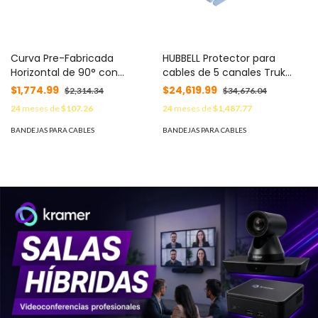
Curva Pre-Fabricada
HUBBELL Protector para
Horizontal de 90° con
cables de 5 canales Truk
medidas de 116 mm de
Trak / Dimensiones 914 x 508
$1,774.99
$24,619.99
$2,314.34
$34,676.04
Peralte y 400 mm Ancho
x 58.6 mm / Color Azul y
24
meses de
$107.26
24
meses de
$1,487.77
(116/400 mm) MOD: CH-
Amarillo. MOD: HUB-HBLTT-5B
C90-116/400EZ
BANDEJAS PARA CABLES
BANDEJAS PARA CABLES