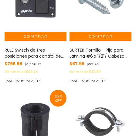
RULE Switch de tres
SURTEK Tornillo - Pija para
posiciones para control de
Lámina #6 x 1/2"/ Cabeza
bombas de achique. MOD:
combinada / Bolsa con 200
$796.99
$67.99
$1,118.75
$95.76
43
piezas. MOD: SYS-PL-612
24
meses de
$48.16
6
meses de
$12.80
BANDEJAS PARA CABLES
BANDEJAS PARA CABLES
29
%
OFF