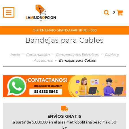
0
OBTEN ENVIO GRATIS A PARTIR DE 5,000
Bandejas para Cables
Inicio
-
Construcción
-
Componentes Eléctricos
-
Cables y
Accesorios
-
Bandejas para Cables
ENVÍOS GRATIS
a partir de 5,000.00 en el área metropolitana peso max. 50
kg