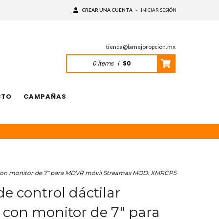
CREAR UNA CUENTA
-
INICIAR SESIÓN
tienda@lamejoropcion.mx
0
Ítems
|
$0
CTO
CAMPAÑAS
l con monitor de 7" para MDVR móvil Streamax MOD: XMRCP5
 control dáctilar
 con monitor de 7" para