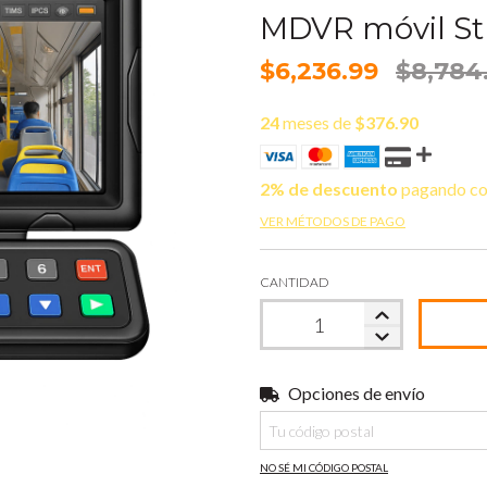
MDVR móvil S
$6,236.99
$8,784
24
meses de
$376.90
2% de descuento
pagando co
VER MÉTODOS DE PAGO
CANTIDAD
Opciones de envío
Entregas para el CP:
NO SÉ MI CÓDIGO POSTAL