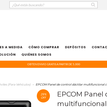
ES A MEDIDA
CÓMO COMPRAR
DEPÓSITOS
CONTA
VOLUCIÓN
QUIÉNES SOMOS
OBTEN ENVIO GRATIS A PARTIR DE 5,000
viles (Para Vehículos)
-
EPCOM Panel de control dáctilar multifunciona
EPCOM Panel de
29
%
OFF
multifuncional