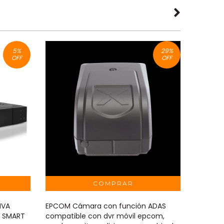
5
%
29
%
OFF
OFF
IVA
EPCOM Cámara con función ADAS
MERIVA
 SMART
compatible con dvr móvil epcom,
ADAS