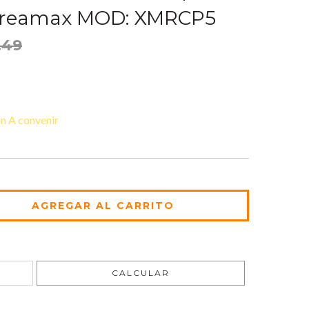
treamax MOD: XMRCP5
.49
n A convenir
CAMBIAR CP
CALCULAR