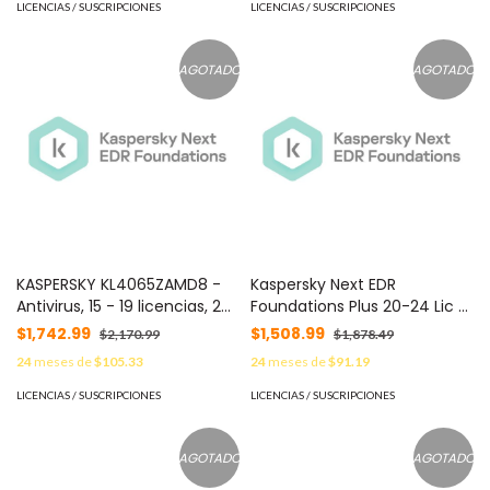
LICENCIAS / SUSCRIPCIONES
LICENCIAS / SUSCRIPCIONES
AGOTADO
AGOTADO
KASPERSKY KL4065ZAMD8 -
Kaspersky Next EDR
Antivirus, 15 - 19 licencias, 2
Foundations Plus 20-24 Lic 2
años
Años C/U KL4065ZAND8 -
$1,742.99
$1,508.99
$2,170.99
$1,878.49
24
meses de
$105.33
24
meses de
$91.19
LICENCIAS / SUSCRIPCIONES
LICENCIAS / SUSCRIPCIONES
AGOTADO
AGOTADO