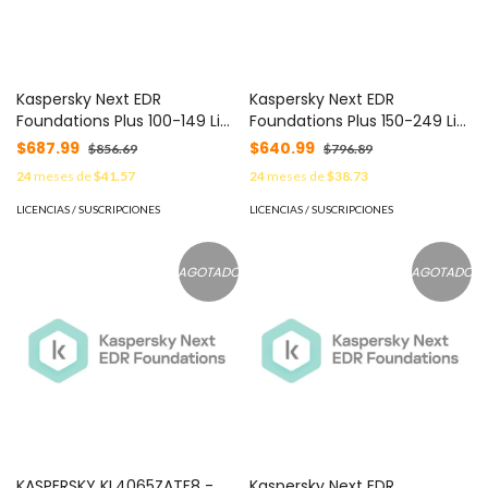
Kaspersky Next EDR
Kaspersky Next EDR
Foundations Plus 100-149 Lic 1
Foundations Plus 150-249 Lic
Año C/U KL4065ZARF8 -
1 Año C/U KL4065ZASF8 -
$687.99
$640.99
$856.69
$796.89
24
meses de
$41.57
24
meses de
$38.73
LICENCIAS / SUSCRIPCIONES
LICENCIAS / SUSCRIPCIONES
AGOTADO
AGOTADO
KASPERSKY KL4065ZATF8 -
Kaspersky Next EDR