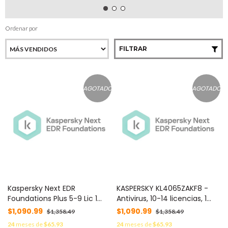
Ordenar por
FILTRAR
AGOTADO
AGOTADO
Kaspersky Next EDR
KASPERSKY KL4065ZAKF8 -
Foundations Plus 5-9 Lic 1
Antivirus, 10-14 licencias, 1
Año C/U KL4065ZAEF8 -
Año(s)
$1,090.99
$1,090.99
$1,358.49
$1,358.49
24
meses de
$65.93
24
meses de
$65.93