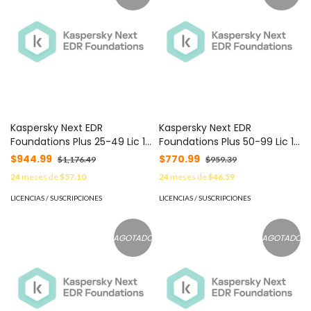
Kaspersky Next EDR
Kaspersky Next EDR
Foundations Plus 25-49 Lic 1
Foundations Plus 50-99 Lic 1
Año C/U KL4065ZAPF8 -
Año C/U KL4065ZAQF8 -
$944.99
$770.99
$1,176.49
$959.39
24
meses de
$57.10
24
meses de
$46.59
LICENCIAS / SUSCRIPCIONES
LICENCIAS / SUSCRIPCIONES
AGOTADO
AGOTADO