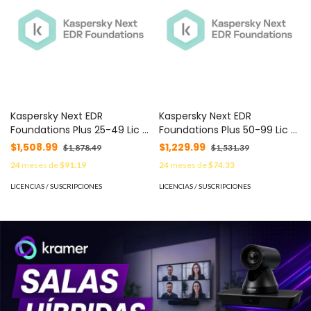
Kaspersky Next EDR
Kaspersky Next EDR
Foundations Plus 25-49 Lic 2
Foundations Plus 50-99 Lic 2
Años C/U KL4065ZAPD8 -
Años C/U KL4065ZAQD8 -
$1,508.99
$1,229.99
$1,878.49
$1,531.39
24
meses de
$91.19
24
meses de
$74.33
LICENCIAS / SUSCRIPCIONES
LICENCIAS / SUSCRIPCIONES