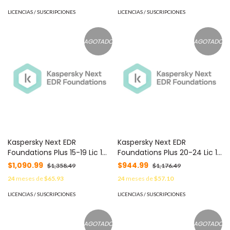
LICENCIAS / SUSCRIPCIONES
LICENCIAS / SUSCRIPCIONES
AGOTADO
AGOTADO
Kaspersky Next EDR
Kaspersky Next EDR
Foundations Plus 15-19 Lic 1
Foundations Plus 20-24 Lic 1
AñoC/U KL4065ZAMF8 -
Año C/U KL4065ZANF8 -
$1,090.99
$944.99
$1,358.49
$1,176.49
24
meses de
$65.93
24
meses de
$57.10
LICENCIAS / SUSCRIPCIONES
LICENCIAS / SUSCRIPCIONES
AGOTADO
AGOTADO