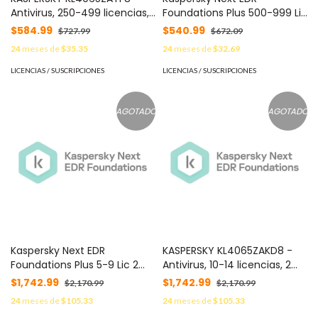
Antivirus, 250-499 licencias, 1
Foundations Plus 500-999 Lic
Año(s)
1 Año C/U KL4065ZAUF8 -
$584.99
$540.99
$727.99
$672.09
24
meses de
$35.35
24
meses de
$32.69
LICENCIAS / SUSCRIPCIONES
LICENCIAS / SUSCRIPCIONES
AGOTADO
AGOTADO
Kaspersky Next EDR
KASPERSKY KL4065ZAKD8 -
Foundations Plus 5-9 Lic 2
Antivirus, 10-14 licencias, 2
Años C/U KL4065ZAED8 -
años
$1,742.99
$1,742.99
$2,170.99
$2,170.99
24
meses de
$105.33
24
meses de
$105.33