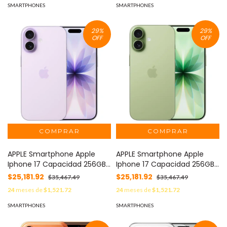
SMARTPHONES
SMARTPHONES
29
%
29
%
OFF
OFF
APPLE Smartphone Apple
APPLE Smartphone Apple
Iphone 17 Capacidad 256GB
Iphone 17 Capacidad 256GB
Color Lavanda MOD: IPHONE-
Color Salvia MOD: IPHONE-17-
$25,181.92
$25,181.92
$35,467.49
$35,467.49
17-256-LAVANDA
256-SALVIA
24
meses de
$1,521.72
24
meses de
$1,521.72
SMARTPHONES
SMARTPHONES