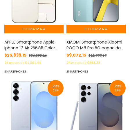
APPLE Smartphone Apple
XIAOMI Smartphone Xiaomi
Iphone 17 Air 256GB Color
POCO M8 Pro 5G capacidad
Dorado MOD: IPHONE-17 AIR-
12+512Gb color Verde MOD:
$25,839.15
$9,072.15
$36,393.16
$12,777.67
256-DORADO
72943
24
meses de
$1,561.44
24
meses de
$548.22
SMARTPHONES
SMARTPHONES
29
%
29
%
OFF
OFF