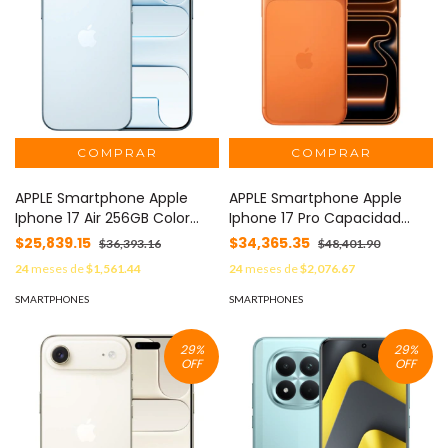
APPLE Smartphone Apple
APPLE Smartphone Apple
Iphone 17 Air 256GB Color
Iphone 17 Pro Capacidad
Azul MOD: IPHONE-17 AIR-
256GB Color Naranja MOD:
$25,839.15
$34,365.35
$36,393.16
$48,401.90
256-AZUL
IPHONE-17 PRO-256-NARANJA
24
meses de
$1,561.44
24
meses de
$2,076.67
SMARTPHONES
SMARTPHONES
29
%
29
%
OFF
OFF