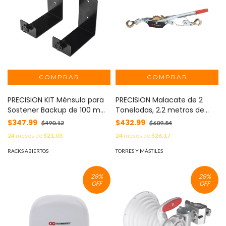
PRECISION KIT Ménsula para
PRECISION Malacate de 2
Sostener Backup de 100 mm
Toneladas, 2.2 metros de
de Ancho. Montable en Muro
cable con Ganchos MOD:
$347.99
$432.99
$490.12
$609.84
o Pared. MOD: PST-MEN-V1
PSTS02001
24
meses de
$21.03
24
meses de
$26.17
RACKS ABIERTOS
TORRES Y MÁSTILES
29
%
29
%
OFF
OFF