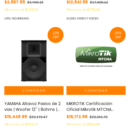
para UPS LINKED PRO Serie
Woofer 10'' | Tweeter 1.4" |
$2,867.99
$12,841.99
$3,900.18
$17,800.62
RT220 MOD: LPSNMP
8ohms | Color Negro | 350W |
24
meses de
$173.31
24
meses de
$776.03
Gabinete de Madera MOD:
CHR10
UPS / NO-BREAKS
AUDIO, VIDEO Y VOCEO
23
%
25
%
OFF
OFF
YAMAHA Altavoz Pasivo de 2
MIKROTIK Certificación
vias | Woofer 12'' | 8ohms |
Oficial Mikrotik MTCNA
Color Negro | 500W |
MikroTik Certified Network
$15,448.99
$15,172.99
$20,193.47
$20,341.92
Gabinete de Madera MOD:
Associate MOD:
24
meses de
$933.57
24
meses de
$916.89
CHR12
EXPERTMTCNA