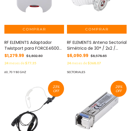
RF ELEMENTS Adaptador
RF ELEMENTS Antena Sectorial
Twistport para FORCE4600C
Simétrica de 30° / 2x2 /
y EPMP4600L / Rango de
Rango de Frecuencia
$1,279.99
$6,090.99
$1,802.80
$8,578.85
Frecuencia de 5700 - 7125
Extendido: 4900 - 7125 MHz /
24
meses de
$77.35
24
meses de
$368.07
MHz / Protección IP65 MOD:
Ganancia de 18 dBi / Lista
TPA-EPMP-B-6
para Adaptadores Twistport
60, 70 Y 80 GHZ
SECTORIALES
/ Protección IP65 MOD:
SH30WB
23
%
29
%
OFF
OFF