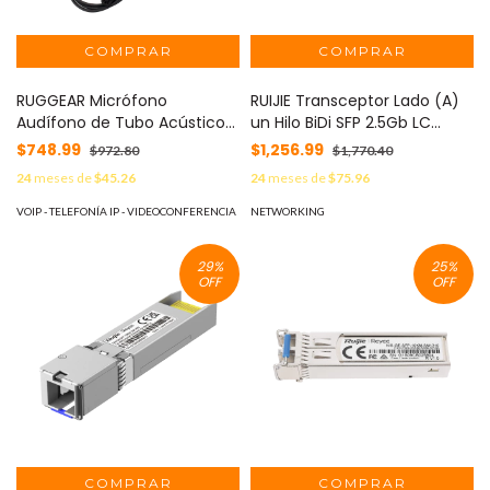
RUGGEAR Micrófono
RUIJIE Transceptor Lado (A)
Audífono de Tubo Acústico
un Hilo BiDi SFP 2.5Gb LC
de 2 Cables para RG750
Monomodo Tx 1310nm / Rx
$748.99
$1,256.99
$972.80
$1,770.40
MOD: 25025700
1550nm, hasta 3km MOD:
24
meses de
$45.26
24
meses de
$75.96
2.5G-SFP-LX03-SM1310-BIDI-I
VOIP - TELEFONÍA IP - VIDEOCONFERENCIA
NETWORKING
29
%
25
%
OFF
OFF