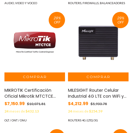
AUDIO, VIDEO Y VOCEO
ROUTERS, FIREWALLS, BALANCEADORES
29
%
29
%
OFF
OFF
MIKROTIK Certificación
MILESIGHT Router Celular
Oficial Mikrotik MTCTCE
Industrial 4G LTE con WiFi y
MOD: EXPERTMTCTCE
Seguridad Avanzada para IoT
$7,150.99
$4,212.99
$10,071.81
$5,933.78
y M2M MOD: UR41-L08AF
24
meses de
$432.13
24
meses de
$254.59
OLT / ONT / ONU
ROUTERS 4G (LTE)/3G