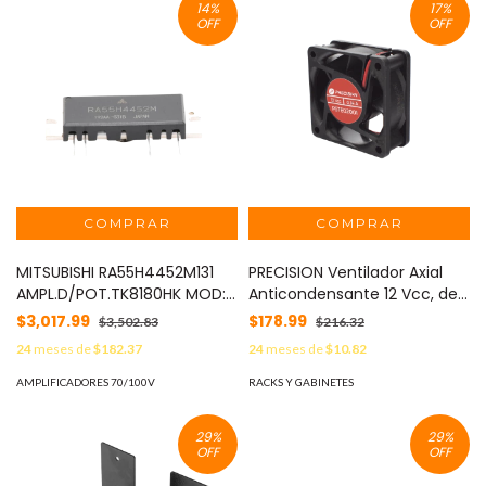
14
%
17
%
OFF
OFF
MITSUBISHI RA55H4452M131
PRECISION Ventilador Axial
AMPL.D/POT.TK8180HK MOD:
Anticondensante 12 Vcc, de
RA55-H4452-M13
60 x 60 x 25 mm. MOD: PST-
$3,017.99
$178.99
$3,502.83
$216.32
E02-001
24
meses de
$182.37
24
meses de
$10.82
AMPLIFICADORES 70/100V
RACKS Y GABINETES
29
%
29
%
OFF
OFF