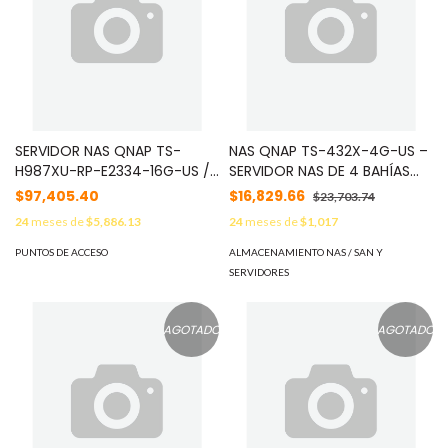
SERVIDOR NAS QNAP TS-
NAS QNAP TS-432X-4G-US –
H987XU-RP-E2334-16G-US /
SERVIDOR NAS DE 4 BAHÍAS
9 HABIAS / 4 DE 2.5/3.5 SATA
CON PROCESADOR QUAD-
$97,405.40
$16,829.66
$23,703.74
Y 5 DE 2.5 U.2 NVME/SATA /
CORE ARM 2.0GHZ / 4GB
24
meses de
$5,886.13
24
meses de
$1,017
6GB / 16GB DE RAM / FUENTE
DDR4 / PUERTO 10GBE SFP+ /
REDUNDANTE / 2 PUERTOS
PUERTO 2.5GBE / RANURA DE
PUNTOS DE ACCESO
ALMACENAMIENTO NAS / SAN Y
RJ45 2.5GBE / 2 PUERTOS
EXPANSIÓN PCIE GEN3 /
SERVIDORES
10GBE
CIFRADO POR HARDWARE
AGOTADO
AGOTADO