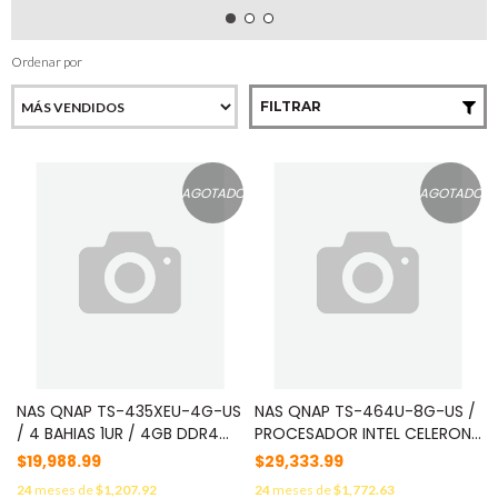
Ordenar por
FILTRAR
AGOTADO
AGOTADO
NAS QNAP TS-435XEU-4G-US
NAS QNAP TS-464U-8G-US /
/ 4 BAHIAS 1UR / 4GB DDR4
PROCESADOR INTEL CELERON
RAM / 2 X 10GBE SFP Y 2 X
/ MEMORIA RAM 8GB / 4
$19,988.99
$29,333.99
2.5GBE RJ45 / PROCESADOR
BAHIAS FRONTALES SATA 3.5
24
meses de
$1,207.92
24
meses de
$1,772.63