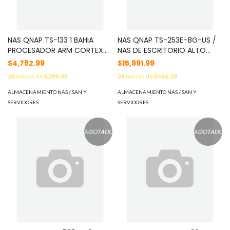
NAS QNAP TS-133 1 BAHIA
NAS QNAP TS-253E-8G-US /
PROCESADOR ARM CORTEX
NAS DE ESCRITORIO ALTO
A55 DE CUATRO NUCLEOS
RENDIMIENTO / INTEL CELERON
$4,782.99
$15,991.99
PARA APLICACIONES DE USO
4 NÚCLEOS J6412 / 8GB RAM
24
meses de
$289.03
24
meses de
$966.38
PERSONAL PARA COMPARTIR Y
/ 2 BAHÍAS / 2X 2.5GBE / HDMI
RESPALDAR DATOS EN LA NUBE
1.4B / 2X M.2 PCIE GEN3 / 2X
ALMACENAMIENTO NAS / SAN Y
ALMACENAMIENTO NAS / SAN Y
USB 3.2 GEN2 TIPO A
SERVIDORES
SERVIDORES
AGOTADO
AGOTADO