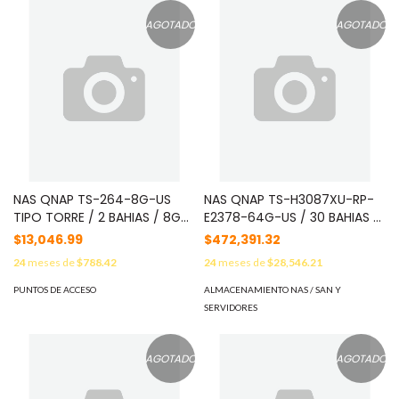
COMPARTIR Y RESPALDAR
DATOS EN LA NUBE
AGOTADO
AGOTADO
NAS QNAP TS-264-8G-US
NAS QNAP TS-H3087XU-RP-
TIPO TORRE / 2 BAHIAS / 8GB
E2378-64G-US / 30 BAHIAS /
DE RAM / PROCESADOR INTEL
4UR / INTEL XEON 8 NUCLEOS
$13,046.99
$472,391.32
CELERON N5105 / 2 PUERTOS
/ 16 HILOS / 64GB DE RAM /
24
meses de
$788.42
24
meses de
$28,546.21
LAN 2,5 GBE / 2 RANURAS PCIE
24 X 2.5 PULGADAS / 3.5
M.2 GEN 3X1 / COMPATIBLE
PULGADAS SATA MAS 6 X 2.5
PUNTOS DE ACCESO
ALMACENAMIENTO NAS / SAN Y
CON UNIDADES DE 2.5 Y 3.5
PULGADAS SATA / FUENTE DE
SERVIDORES
PULGADAS
PODER REDUNDANTE / 2
PUERTOS 10GBASE-T Y DOS
PUERTOS 2.5G
AGOTADO
AGOTADO