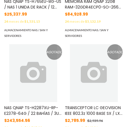
NAS QNAP TS-H765EU-8G-US
MEMORIA RAM QNAP 32GB
/ NAS 1 UNIDA DE RACK / 12
RAM-32GDR4ECP0-SO-2666
PULGADAS DE PROFUNDIDAD/
DDR4 2666 MHZ SO-DIMM P0
$25,337.99
$84,928.99
4 BAHIAS SATA 3.5 + 3 E1S PCIE
VERSION PARA NAS
24
meses de
$1,531.15
24
meses de
$5,132.19
M2 2280 / INTEL ATOM
COMPATIBLES QNAP
X7405C 4 NUCLEOS / 8GB
ALMACENAMIENTO NAS / SAN Y
ALMACENAMIENTO NAS / SAN Y
DDR5 / 2 M2 PCIE GEN3 X1 /
SERVIDORES
SERVIDORES
RED 25GBE
AGOTADO
AGOTADO
NAS QNAP TS-H2287XU-RP-
TRANSCEPTOR LC GEOVISION
E2378-64G / 22 BAHÍAS / 3UR
IEEE 802.3z 1000 BASE SX / LX
/ INTEL XEON 8 NÚCLEOS / 16
SFP COMPATIBLE CON
$243,554.56
$2,785.99
$2,939.96
HILOS / 64GB DE RAM / 16 X
SWITCH DE OTRA MARCA