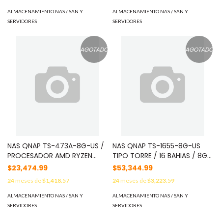
MARVELL OCTEON TX2
PULGADAS Y 2.5 PULGADAS / 2
PUERTOS RJ45 2.5GBE / PUER
ALMACENAMIENTO NAS / SAN Y
ALMACENAMIENTO NAS / SAN Y
SERVIDORES
SERVIDORES
AGOTADO
AGOTADO
NAS QNAP TS-473A-8G-US /
NAS QNAP TS-1655-8G-US
PROCESADOR AMD RYZEN
TIPO TORRE / 16 BAHIAS / 8GB
V1500B / MEMORIA RAM 8GB /
DE RAM / PROCESADOR INTEL
$23,474.99
$53,344.99
4 BAHIAS FRONTALES SATA 3.5
ATOM C5125 / 2 PUERTOS LAN
24
meses de
$1,418.57
24
meses de
$3,223.59
PULGADAS Y 2.5 PULGADAS / 2
2.5 GBE / SOPORTA 12
PUERTOS RJ45 2.5GBE /
UNIDADES SATA DE 3.5 Y 4
ALMACENAMIENTO NAS / SAN Y
ALMACENAMIENTO NAS / SAN Y
MONTAJE EN ESCRITORIO /
UNIDADES SATA DE 2.5
SERVIDORES
SERVIDORES
APLICACIONES PYME PARA