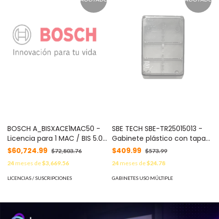
BOSCH A_BISXACE1MAC50 -
SBE TECH SBE-TR25015013 -
Licencia para 1 MAC / BIS 5.0
Gabinete plástico con tapa
/ ACE
transparente , 20 x 20 x 13
$60,724.99
$409.99
$72,803.76
$573.99
cm multiusos con grado de
24
meses de
$3,669.56
24
meses de
$24.78
protección IP66, fabricada
en material autoextinguible
LICENCIAS / SUSCRIPCIONES
GABINETES USO MÚLTIPLE
y resistente a la abrasión