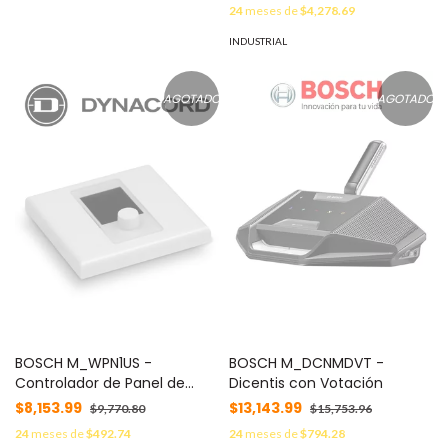
24
meses de
$4,278.69
INDUSTRIAL
AGOTADO
AGOTADO
BOSCH M_WPN1US -
BOSCH M_DCNMDVT -
Controlador de Panel de
Dicentis con Votación
Pared en Red
$8,153.99
$13,143.99
$9,770.80
$15,753.96
24
meses de
$492.74
24
meses de
$794.28