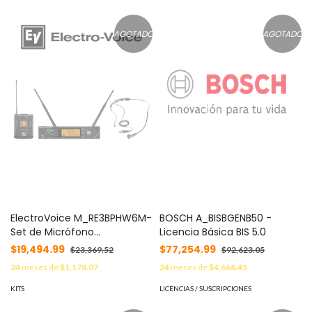
AGOTADO
AGOTADO
ElectroVoice M_RE3BPHW6M-
BOSCH A_BISBGENB50 -
Set de Micrófono
Licencia Básica BIS 5.0
Inalámbrico RE3 / Diadema
$19,494.99
$77,254.99
$23,369.52
$92,623.05
Supercardioide HW3 / 653-
24
meses de
$1,178.07
24
meses de
$4,668.45
663MHz
KITS
LICENCIAS / SUSCRIPCIONES