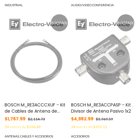
INDUSTRIAL
AUDIO/VIDEO CONFERENCIA
AGOTADO
AGOTADO
BOSCH M_RE3ACCCXUF - Kit
BOSCH M_RE3ACCPASP - Kit
de Cables de Antena de
Divisor de Antena Pasivo 1x2
Montaje Trasero a Delantero
$1,767.99
$4,982.99
$2,114.73
$5,969.59
24
meses de
$106.84
24
meses de
$301.12
ANTENAS, CABLES Y ACCESORIOS
ACCESORIOS