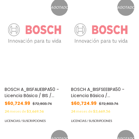
AGOTADO
AGOTADO
BOSCH A_BISFAUEBPA50 -
BOSCH A_BISFSEEBPA50 -
Licencia Básica / BIS /
Licencia Básica /
Automation Engine (AUE) 5.0
Ampliaciones de BIS para
$60,724.99
$60,724.99
$72,803.76
$72,803.76
V5.0
24
meses de
$3,669.56
24
meses de
$3,669.56
LICENCIAS / SUSCRIPCIONES
LICENCIAS / SUSCRIPCIONES
AGOTADO
AGOTADO