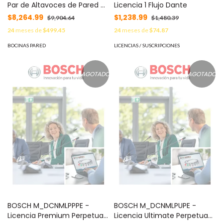
Par de Altavoces de Pared 4"
Licencia 1 Flujo Dante
/ 40W / 8Ω / Negro / EVID-S
$8,264.99
$1,238.99
$9,904.64
$1,480.39
24
meses de
$499.45
24
meses de
$74.87
BOCINAS PARED
LICENCIAS / SUSCRIPCIONES
AGOTADO
AGOTADO
BOSCH M_DCNMLPPPE -
BOSCH M_DCNMLPUPE -
Licencia Premium Perpetua
Licencia Ultimate Perpetua