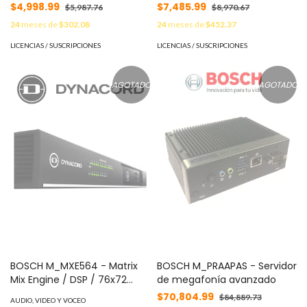
por Participante
por Participante
$4,998.99
$7,485.99
$5,987.76
$8,970.67
24
meses de
$302.08
24
meses de
$452.37
LICENCIAS / SUSCRIPCIONES
LICENCIAS / SUSCRIPCIONES
AGOTADO
AGOTADO
BOSCH M_MXE564 - Matrix
BOSCH M_PRAAPAS - Servidor
Mix Engine / DSP / 76x72
de megafonía avanzado
Canales
$70,804.99
$84,889.73
AUDIO, VIDEO Y VOCEO