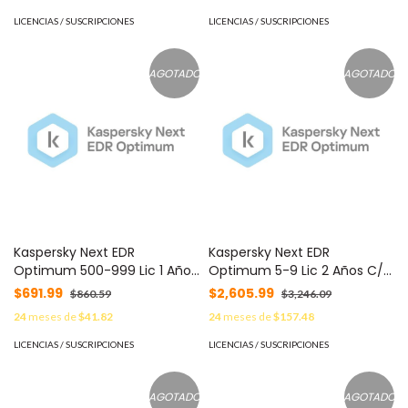
LICENCIAS / SUSCRIPCIONES
LICENCIAS / SUSCRIPCIONES
AGOTADO
AGOTADO
Kaspersky Next EDR
Kaspersky Next EDR
Optimum 500-999 Lic 1 Año
Optimum 5-9 Lic 2 Años C/U
C/U KL4066ZAUFS -
KL4066ZAEDS -
$691.99
$2,605.99
$860.59
$3,246.09
24
meses de
$41.82
24
meses de
$157.48
LICENCIAS / SUSCRIPCIONES
LICENCIAS / SUSCRIPCIONES
AGOTADO
AGOTADO