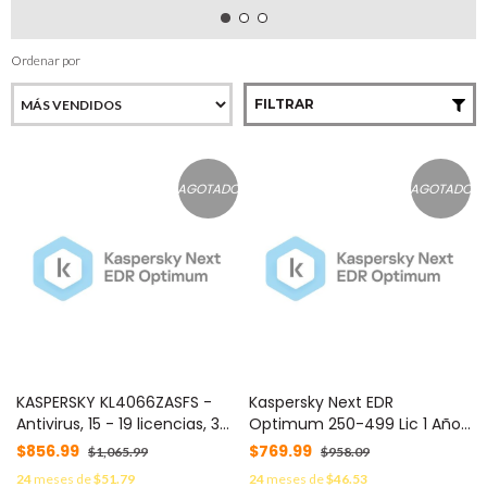
Ordenar por
FILTRAR
AGOTADO
AGOTADO
KASPERSKY KL4066ZASFS -
Kaspersky Next EDR
Antivirus, 15 - 19 licencias, 3
Optimum 250-499 Lic 1 Año
años, Español
C/U KL4066ZATFS -
$856.99
$769.99
$1,065.99
$958.09
24
meses de
$51.79
24
meses de
$46.53