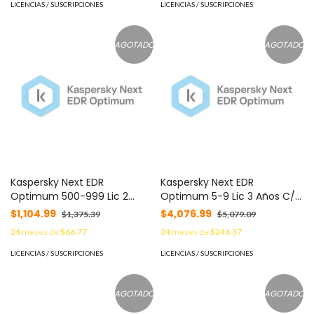
LICENCIAS / SUSCRIPCIONES
LICENCIAS / SUSCRIPCIONES
AGOTADO
AGOTADO
Kaspersky Next EDR
Kaspersky Next EDR
Optimum 500-999 Lic 2
Optimum 5-9 Lic 3 Años C/U
Años C/U KL4066ZAUDS -
KL4066ZAETS -
$1,104.99
$4,076.99
$1,375.39
$5,079.09
24
meses de
$66.77
24
meses de
$246.37
LICENCIAS / SUSCRIPCIONES
LICENCIAS / SUSCRIPCIONES
AGOTADO
AGOTADO