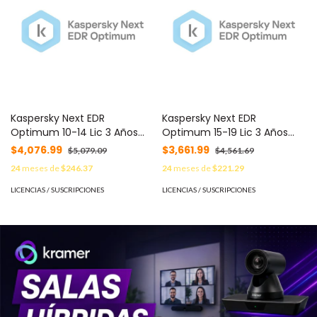
Kaspersky Next EDR
Kaspersky Next EDR
Optimum 10-14 Lic 3 Años
Optimum 15-19 Lic 3 Años
C/U KL4066ZAKTS -
C/U KL4066ZAMTS -
$4,076.99
$3,661.99
$5,079.09
$4,561.69
24
meses de
$246.37
24
meses de
$221.29
LICENCIAS / SUSCRIPCIONES
LICENCIAS / SUSCRIPCIONES