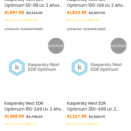
Optimum 50-99 Lic 2 Años
Optimum 100-149 Lic 2 Años
C/U KL4066ZAQDS -
C/U KL4066ZARDS -
$1,697.99
$1,523.99
$2,115.09
$1,897.99
24
meses de
$102.61
24
meses de
$92.09
LICENCIAS / SUSCRIPCIONES
LICENCIAS / SUSCRIPCIONES
AGOTADO
AGOTADO
Kaspersky Next EDR
Kaspersky Next EDR
Optimum 150-249 Lic 2 Años
Optimum 250-499 Lic 2
C/U KL4066ZASDS -
Años C/U KL4066ZATDS -
$1,368.99
$1,227.99
$1,704.29
$1,528.79
24
meses de
$82.73
24
meses de
$74.21