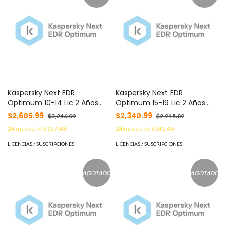
Kaspersky Next EDR
Kaspersky Next EDR
Optimum 10-14 Lic 2 Años
Optimum 15-19 Lic 2 Años
C/U KL4066ZAKDS -
C/U KL4066ZAMDS -
$2,605.99
$2,340.99
$3,246.09
$2,915.89
24
meses de
$157.48
24
meses de
$141.46
LICENCIAS / SUSCRIPCIONES
LICENCIAS / SUSCRIPCIONES
AGOTADO
AGOTADO