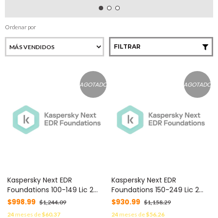
Ordenar por
FILTRAR
AGOTADO
AGOTADO
Kaspersky Next EDR
Kaspersky Next EDR
Foundations 100-149 Lic 2
Foundations 150-249 Lic 2
Años C/U KL4065ZARDS -
Años C/U KL4065ZASDS -
$998.99
$930.99
$1,244.09
$1,158.29
24
meses de
$60.37
24
meses de
$56.26