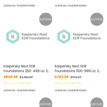
LICENCIAS / SUSCRIPCIONES
LICENCIAS / SUSCRIPCIONES
AGOTADO
AGOTADO
Kaspersky Next EDR
Kaspersky Next EDR
Foundations 250-499 Lic 2
Foundations 500-999 Lic 2
Años C/U KL4065ZATDS -
Años C/U KL4065ZAUDS -
$848.99
$783.99
$1,056.89
$976.29
24
meses de
$51.30
24
meses de
$47.38
LICENCIAS / SUSCRIPCIONES
LICENCIAS / SUSCRIPCIONES
AGOTADO
AGOTADO