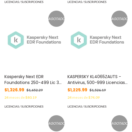
LICENCIAS / SUSCRIPCIONES
LICENCIAS / SUSCRIPCIONES
AGOTADO
AGOTADO
Kaspersky Next EDR
KASPERSKY KL4065ZAUTS -
Foundations 250-499 Lic 3
Antivirus, 500-999 Licencias,
Años C/U KL4065ZATTS -
3 años
$1,326.99
$1,225.99
$1,652.29
$1,526.19
24
meses de
$80.19
24
meses de
$74.09
LICENCIAS / SUSCRIPCIONES
LICENCIAS / SUSCRIPCIONES
AGOTADO
AGOTADO