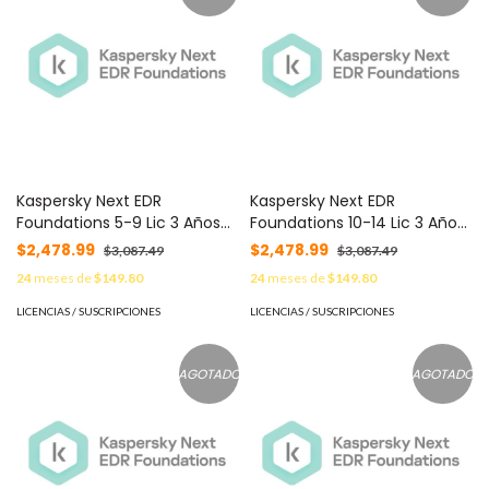
Kaspersky Next EDR
Kaspersky Next EDR
Foundations 5-9 Lic 3 Años
Foundations 10-14 Lic 3 Años
C/U KL4065ZAETS -
C/U KL4065ZAKTS -
$2,478.99
$2,478.99
$3,087.49
$3,087.49
24
meses de
$149.80
24
meses de
$149.80
LICENCIAS / SUSCRIPCIONES
LICENCIAS / SUSCRIPCIONES
AGOTADO
AGOTADO