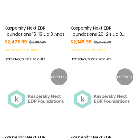
Kaspersky Next EDR
Kaspersky Next EDR
Foundations 15-19 Lic 3 Años
Foundations 20-24 Lic 3
C/U KL4065ZAMTS -
Años C/U KL4065ZANTS -
$2,478.99
$2,145.99
$3,087.49
$2,672.79
24
meses de
$149.80
24
meses de
$129.68
LICENCIAS / SUSCRIPCIONES
LICENCIAS / SUSCRIPCIONES
AGOTADO
AGOTADO
Kaspersky Next EDR
Kaspersky Next EDR