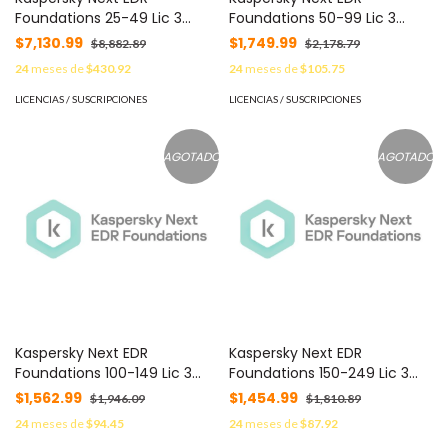
Foundations 25-49 Lic 3
Foundations 50-99 Lic 3
Años C/U KL4065ZAPTS -
Años C/U KL4065ZAQTS -
$7,130.99
$1,749.99
$8,882.89
$2,178.79
24
meses de
$430.92
24
meses de
$105.75
LICENCIAS / SUSCRIPCIONES
LICENCIAS / SUSCRIPCIONES
AGOTADO
AGOTADO
Kaspersky Next EDR
Kaspersky Next EDR
Foundations 100-149 Lic 3
Foundations 150-249 Lic 3
Años C/U KL4065ZARTS -
Años C/U KL4065ZASTS -
$1,562.99
$1,454.99
$1,946.09
$1,810.89
24
meses de
$94.45
24
meses de
$87.92