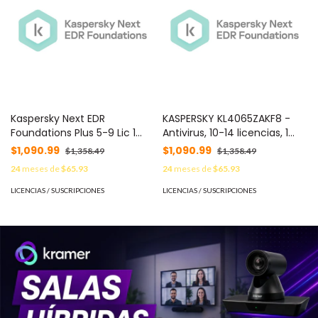
Kaspersky Next EDR
KASPERSKY KL4065ZAKF8 -
Foundations Plus 5-9 Lic 1
Antivirus, 10-14 licencias, 1
Año C/U KL4065ZAEF8 -
Año(s)
$1,090.99
$1,090.99
$1,358.49
$1,358.49
24
meses de
$65.93
24
meses de
$65.93
LICENCIAS / SUSCRIPCIONES
LICENCIAS / SUSCRIPCIONES