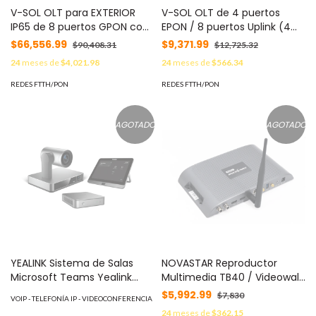
V-SOL OLT para EXTERIOR
V-SOL OLT de 4 puertos
IP65 de 8 puertos GPON con
EPON / 8 puertos Uplink (4
4 puertos Uplink (2 puertos
puertos Gigabit Ethernet + 4
$66,556.99
$9,371.99
$90,408.31
$12,725.32
SFP + 2 puertos SFP+), hasta
puertos Gigabit Ethernet
24
meses de
$4,021.98
24
meses de
$566.34
1024 ONUs MOD: V1600-G1-
SFP/SFP+) / hasta 256 ONUS
WEO
/ Doble Fuente de
REDES FTTH/PON
REDES FTTH/PON
Alimentación CA + CD MOD:
V1600D4-BT
AGOTADO
AGOTADO
YEALINK Sistema de Salas
NOVASTAR Reproductor
Microsoft Teams Yealink
Multimedia TB40 / Videowall
MVC860 para Salas de
LED 1.3 MP / 2 Puertos Gigabit
$5,992.99
$7,830
VOIP - TELEFONÍA IP - VIDEOCONFERENCIA
Reuniones Medianas y
Ethernet / HDMI 1.3 / USB 3.0 /
24
meses de
$362.15