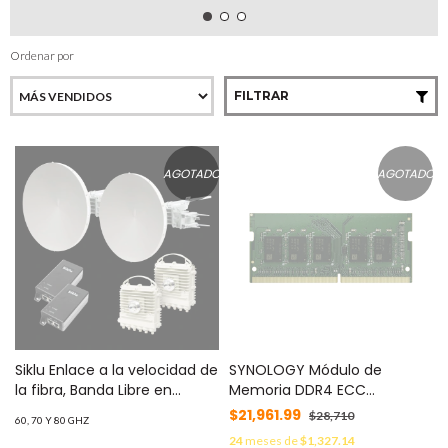
Ordenar por
FILTRAR
AGOTADO
AGOTADO
Siklu Enlace a la velocidad de
SYNOLOGY Módulo de
la fibra, Banda Libre en
Memoria DDR4 ECC
México, Sin Interferencia, 10
Unbuffered SODIMM | 16GB |
$21,961.99
$28,710
60, 70 Y 80 GHZ
Gbps Reales Full Duplex, 5 km
2666 MHz | Compatible con
24
meses de
$1,327.14