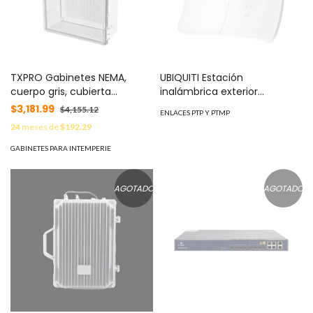
TXPRO Gabinetes NEMA,
UBIQUITI Estación
cuerpo gris, cubierta
inalámbrica exterior
transparente (400 x 500 x
ultraligera diseñada para
$3,181.99
$4,155.12
ENLACES PTP Y PTMP
160 mm), para interior y
crear enlaces de muy larga
24
meses de
$192.29
exterior, incluye panel MOD:
distancia MOD: LBE-5AC-XR
TXT-4050
GABINETES PARA INTEMPERIE
AGOTADO
AGOTADO