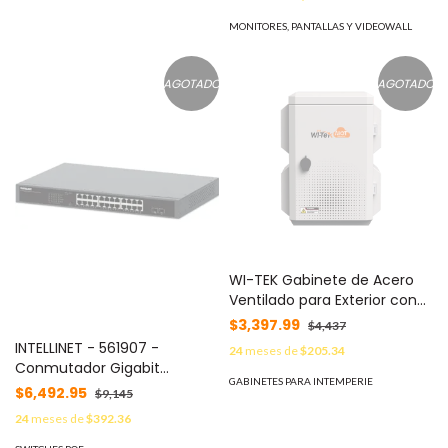
Grandes MOD: MVC860-C5-
Wi-Fi 2.4 GHz / 32 GB
000
Almacenamiento MOD: TB40
MONITORES, PANTALLAS Y VIDEOWALL
AGOTADO
AGOTADO
WI-TEK Gabinete de Acero
Ventilado para Exterior con
Rieles DIN y 4 Placas
$3,397.99
$4,437
Laterales para Montaje de
INTELLINET - 561907 -
24
meses de
$205.34
Equipos por Fuera MOD: WI-
Conmutador Gigabit
IOTBOX01
GABINETES PARA INTEMPERIE
Ethernet PoE+ de 24 puertos
$6,492.95
$9,145
con 2 puertos SFP
24
meses de
$392.36