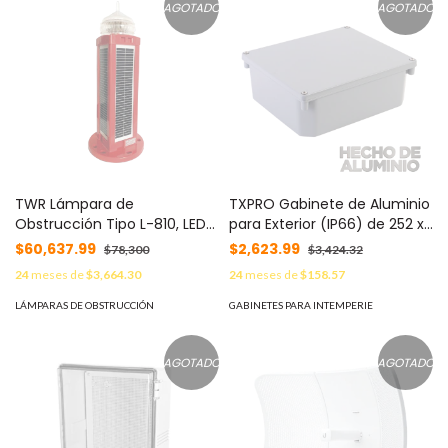
AGOTADO
AGOTADO
TWR Lámpara de
TXPRO Gabinete de Aluminio
Obstrucción Tipo L-810, LED
para Exterior (IP66) de 252 x
con Panel Solar, 100 %
215 x 91 mm Cierre por
$60,637.99
$2,623.99
$78,300
$3,424.32
autónoma. No requiere
Tornillos. MOD: TXG-03-53
24
meses de
$3,664.30
24
meses de
$158.57
energía externa. MOD: OL-1-
ST
LÁMPARAS DE OBSTRUCCIÓN
GABINETES PARA INTEMPERIE
AGOTADO
AGOTADO