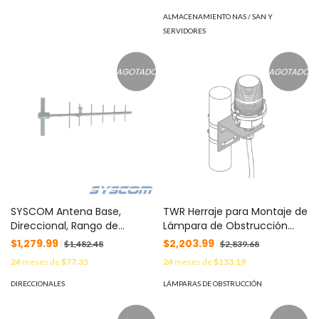
MOD: EH-8010FX-KIT-2FT
Serie FS: FS1018 / Serie 21:
RS1221RP+, RS1221+, DS1821+,
ALMACENAMIENTO NAS / SAN Y
DS1621xs+, DS1621+, DVA3221 /
SERVIDORES
Serie 20: RS820RP+, RS820+/
Serie19: DS2419+II, DS2419+,
DS1819+, DVA3219 / S MOD:
AGOTADO
AGOTADO
D4ECSO-2666-16G
SYSCOM Antena Base,
TWR Herraje para Montaje de
Direccional, Rango de
Lámpara de Obstrucción
Frecuencia 824 - 896 MHz.
OL1-VLED y OL2-VLED. MOD:
$1,279.99
$2,203.99
$1,482.48
$2,839.68
MOD: SD-8256
10-11-36
24
meses de
$77.35
24
meses de
$133.19
DIRECCIONALES
LÁMPARAS DE OBSTRUCCIÓN