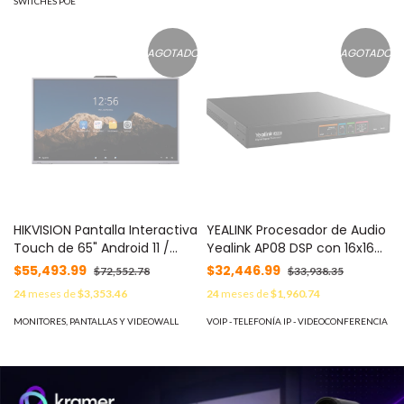
SWITCHES POE
AGOTADO
AGOTADO
HIKVISION Pantalla Interactiva
YEALINK Procesador de Audio
Touch de 65" Android 11 /
Yealink AP08 DSP con 16x16
Cámara Web 8 MP /
Canales Dante y PoE+ MOD:
$55,493.99
$32,446.99
$72,552.78
$33,938.35
Resolución 4K / Bocinas
AP-08
24
meses de
$3,353.46
24
meses de
$1,960.74
Integradas / Entradas HDMI y
VGA / Incluye 2 Lápices para
MONITORES, PANTALLAS Y VIDEOWALL
VOIP - TELEFONÍA IP - VIDEOCONFERENCIA
Escribir MOD: DS-D5B65RB/D