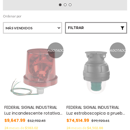
Ordenar por
FILTRAR
AGOTADO
AGOTADO
FEDERAL SIGNAL INDUSTRIAL
FEDERAL SIGNAL INDUSTRIAL
Luz incandescente rotativa
Luz estroboscopica a prueba
electraray, 120 Vca, rojo
de explosiones, 24Vcc,
$9,647.99
$74,514.99
$12,932.45
$99,920.61
MOD: 225120R
verde, montaje no incluido
24
meses de
$583.02
24
meses de
$4,502.88