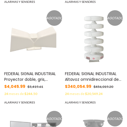
ALARMAS Y SENSORES
ALARMAS Y SENSORES
AGOTADO
AGOTADO
FEDERAL SIGNAL INDUSTRIAL
FEDERAL SIGNAL INDUSTRIAL
Proyector doble, gris,
Altavoz omnidireccional de
dispositivo de comunicación
alta potencia, Modulator,
$4,045.99
$340,054.99
$5,419.61
$456,019.20
federal signal MOD: PR2NM
1200W, 115 dBc MOD:
24
meses de
$244.50
24
meses de
$20,549.24
MOD3012B
ALARMAS Y SENSORES
ALARMAS Y SENSORES
AGOTADO
AGOTADO