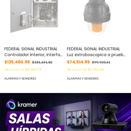
FEDERAL SIGNAL INDUSTRIAL
FEDERAL SIGNAL INDUSTRIAL
Controlador interior, interfaz
Luz estroboscopica a prueba
remota, amplificador de 100
de explosiones, 24Vcd,
$135,460.99
$74,514.99
$181,651.82
$99,920.61
Watt MOD: UVRIB100
ambar, montaje no incluido
24
meses de
$8,185.79
24
meses de
$4,502.88
MOD: 27XST024A
ALARMAS Y SENSORES
ALARMAS Y SENSORES