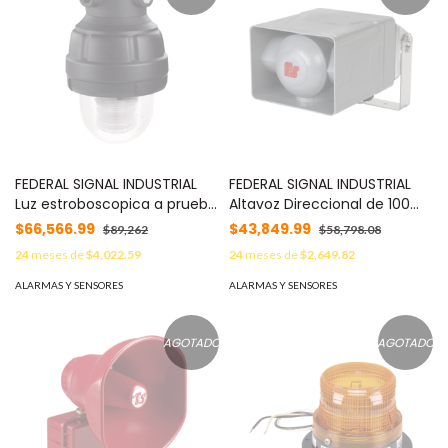
FEDERAL SIGNAL INDUSTRIAL
FEDERAL SIGNAL INDUSTRIAL
Luz estroboscopica a prueba
Altavoz Direccional de 100
de explosiones, 24Vcc, clara,
Watt para ubicaciones
$66,566.99
$43,849.99
$89,262
$58,798.08
montaje no incluido MOD:
peligrosas, 120 dBa MOD:
24
meses de
$4,022.59
24
meses de
$2,649.82
27XST024C
DSA1X
ALARMAS Y SENSORES
ALARMAS Y SENSORES
AGOTADO
AGOTADO