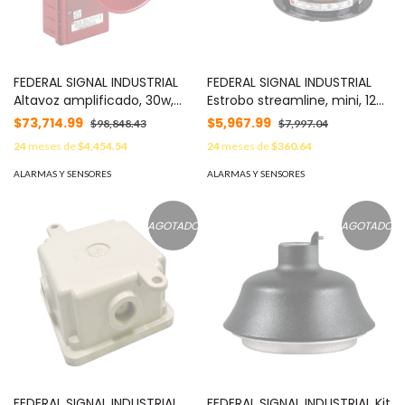
FEDERAL SIGNAL INDUSTRIAL
FEDERAL SIGNAL INDUSTRIAL
Altavoz amplificado, 30w,
Estrobo streamline, mini, 120-
supervisado, UL para Fuego,
240 Vca, ambar MOD:
$73,714.99
$5,967.99
$98,848.43
$7,997.04
24Vcc, rojo MOD: ASUP024
LP6120A
24
meses de
$4,454.54
24
meses de
$360.64
ALARMAS Y SENSORES
ALARMAS Y SENSORES
AGOTADO
AGOTADO
FEDERAL SIGNAL INDUSTRIAL
FEDERAL SIGNAL INDUSTRIAL Kit