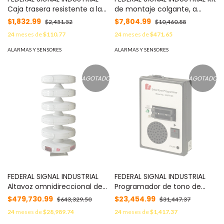
Caja trasera resistente a la
de montaje colgante, a
intemperie, no metálica, gris,
prueba de explosiones MOD:
$1,832.99
$7,804.99
$2,451.52
$10,460.88
accesorio federal signal
PMXCSB
24
meses de
$110.77
24
meses de
$471.65
MOD: WBNM
ALARMAS Y SENSORES
ALARMAS Y SENSORES
AGOTADO
AGOTADO
FEDERAL SIGNAL INDUSTRIAL
FEDERAL SIGNAL INDUSTRIAL
Altavoz omnidireccional de
Programador de tono de
alta potencia, Modulator,
campo selectone MOD:
$479,730.99
$23,454.99
$643,329.50
$31,447.37
1600W, 118 dBc MOD:
300FPSD
24
meses de
$28,989.74
24
meses de
$1,417.37
MOD4016B