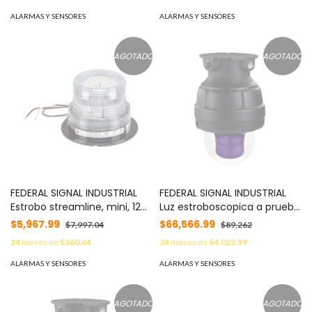
MOD: 27XST024G
ALARMAS Y SENSORES
ALARMAS Y SENSORES
AGOTADO
AGOTADO
FEDERAL SIGNAL INDUSTRIAL
FEDERAL SIGNAL INDUSTRIAL
Estrobo streamline, mini, 120-
Luz estroboscopica a prueba
240 Vca, claro MOD: LP6120C
de explosiones, 24Vcc,
$5,967.99
$66,566.99
$7,997.04
$89,262
magenta, montaje no
24
meses de
$360.64
24
meses de
$4,022.59
incluido MOD: 27XST024M
ALARMAS Y SENSORES
ALARMAS Y SENSORES
AGOTADO
AGOTADO