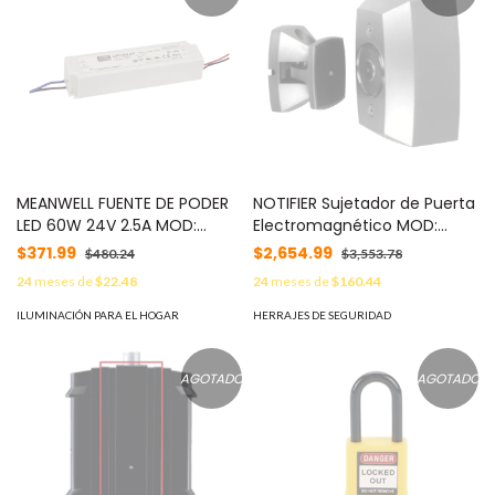
MEANWELL FUENTE DE PODER
NOTIFIER Sujetador de Puerta
LED 60W 24V 2.5A MOD:
Electromagnético MOD:
LPV6024
FM996-L8
$371.99
$2,654.99
$480.24
$3,553.78
24
meses de
$22.48
24
meses de
$160.44
ILUMINACIÓN PARA EL HOGAR
HERRAJES DE SEGURIDAD
AGOTADO
AGOTADO