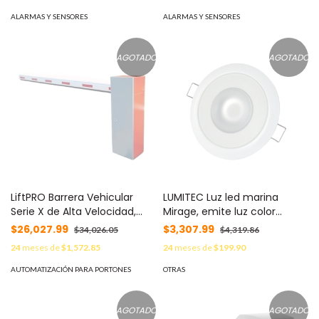
ALARMAS Y SENSORES
ALARMAS Y SENSORES
AGOTADO
AGOTADO
LiftPRO Barrera Vehicular
LUMITEC Luz led marina
Serie X de Alta Velocidad,
Mirage, emite luz color
Incluye Brazo de 5m
blanco cálido de 300
$26,027.99
$3,307.99
$34,026.05
$4,319.86
Izquierda MOD: LIFTPRO-XL
lúmenes, para uso interior y
24
meses de
$1,572.85
24
meses de
$199.90
exterior con grado de
protección IP67. MOD: 113129
AUTOMATIZACIÓN PARA PORTONES
OTRAS
AGOTADO
AGOTADO