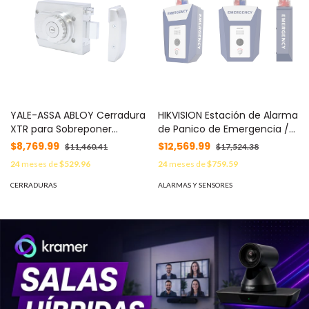
YALE-ASSA ABLOY Cerradura
HIKVISION Estación de Alarma
XTR para Sobreponer
de Panico de Emergencia /
Diseñada para Puertas y
Cámara 4 Megapixel / Video
$8,769.99
$12,569.99
$11,460.41
$17,524.38
Rejas / Soporta Exterior MOD:
y Audio / Sirena y Estrobo
24
meses de
$529.96
24
meses de
$759.59
89236
(Azul y Rojo) / Filtro IR / ISUP
MOD: DS-KEB801X-C
CERRADURAS
ALARMAS Y SENSORES