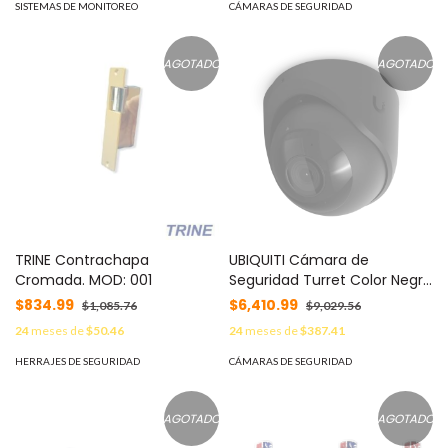
Modelo HS-TF-E1/32G MOD:
SISTEMAS DE MONITOREO
CÁMARAS DE SEGURIDAD
TAPOC200/HS32
AGOTADO
AGOTADO
TRINE Contrachapa
UBIQUITI Cámara de
Cromada. MOD: 001
Seguridad Turret Color Negro
/ Alimentación PoE/
$834.99
$6,410.99
$1,085.76
$9,029.56
Resistente a Manipulaciones
24
meses de
$50.46
24
meses de
$387.41
IK04/ Sensor de Imagen 1/1.8"
8MP/ Ajuste Manual 3 Ejes
HERRAJES DE SEGURIDAD
CÁMARAS DE SEGURIDAD
MOD: UVC-G6-TURRET-B
AGOTADO
AGOTADO