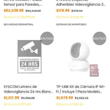
Sensor para Paredes,
Adheribles Videovigilancia 24
barandales , Rejas rígidas / 1
Horas Color Blanco y Negro /
$62,038.99
$176.99
$81,110.03
$193.56
zona de 152 metros de
Paquete con 10 MOD:
24
meses de
$3,748.96
24
meses de
$10.70
proteccion MOD: MIC1Z500V2
SYSCALVIDBN/10
SEGURIDAD PERIMETRAL
SISTEMAS DE MONITOREO
AGOTADO
AGOTADO
SYSCOM Letrero de
TP-LINK Kit de Cámara IP Wi-
Videovigilancia 24 Hrs Blanco
Fi / Incluye 1 Pieza Modelo
y Negro / Paquete con 10
TAPOC200 / 2 Megapixel /
$1,217.99
$1,079.99
$1,586.88
$1,521.11
MOD: SYSLETVIDBN/10
Utiliza La App Tapo / 1
24
meses de
$73.60
24
meses de
$65.26
Memoria Micro SD Hiksemi