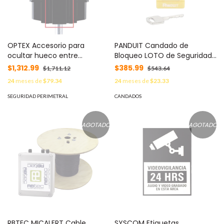
OPTEX Accesorio para
PANDUIT Candado de
ocultar hueco entre
Bloqueo LOTO de Seguridad
detectores para serie SL de
Dieléctrico, Con Llave Única,
$1,312.99
$385.99
$1,711.12
$543.64
OPTEX MOD: PSC4
Diámetro de 6.5 mm, Color
24
meses de
$79.34
24
meses de
$23.33
AMARILLO MOD: PSL-8YL
SEGURIDAD PERIMETRAL
CANDADOS
AGOTADO
AGOTADO
RBTEC MICALERT Cable
SYSCOM Etiquetas