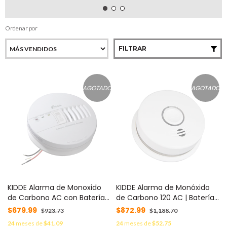
Ordenar por
FILTRAR
AGOTADO
AGOTADO
KIDDE Alarma de Monoxido
KIDDE Alarma de Monóxido
de Carbono AC con Batería
de Carbono 120 AC | Batería
de Respaldo MOD: KNCOBIC
10 años | Con Voz MOD:
$679.99
$872.99
$923.73
$1,188.70
P4010ACSCO
24
meses de
$41.09
24
meses de
$52.75