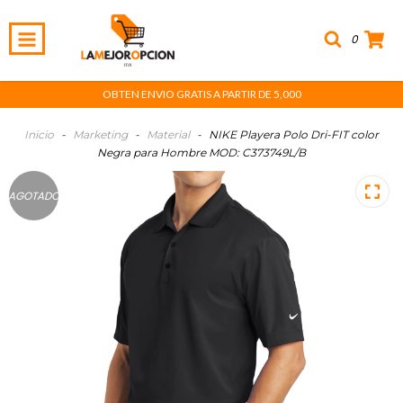
0
OBTEN ENVIO GRATIS A PARTIR DE 5,000
Inicio
-
Marketing
-
Material
-
NIKE Playera Polo Dri-FIT color
Negra para Hombre MOD: C373749L/B
AGOTADO