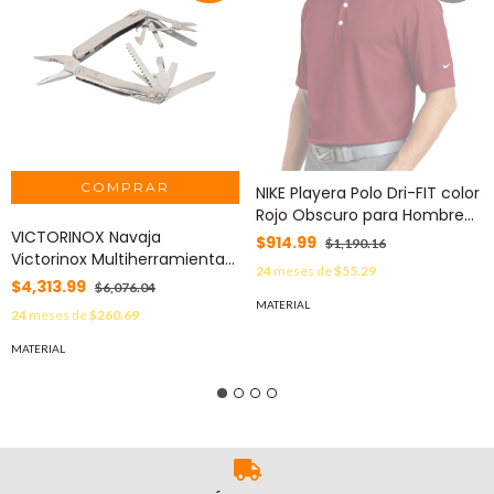
NIKE Playera Polo Dri-FIT color
Rojo Obscuro para Hombre
VICTORINOX Navaja
MOD: C373749S/R
$914.99
$1,190.16
Victorinox Multiherramienta
24
meses de
$55.29
Spirit X con 24 Funciones,
$4,313.99
$6,076.04
Incluye Funda de Piel MOD:
MATERIAL
24
meses de
$260.69
30224L
MATERIAL