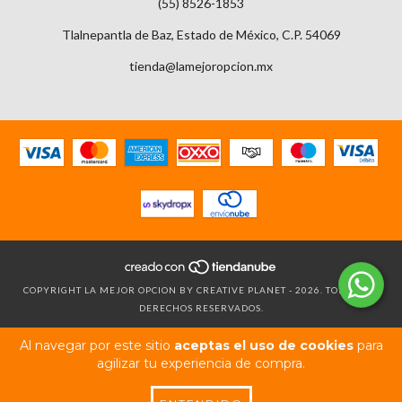
(55) 8526-1853
Tlalnepantla de Baz, Estado de México, C.P. 54069
tienda@lamejoropcion.mx
COPYRIGHT LA MEJOR OPCION BY CREATIVE PLANET - 2026. TODOS LOS
DERECHOS RESERVADOS.
Al navegar por este sitio
aceptas el uso de cookies
para
agilizar tu experiencia de compra.