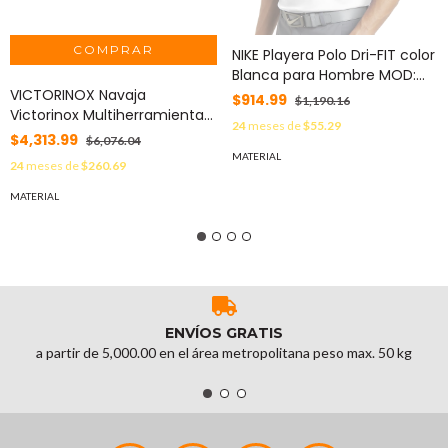
NIKE Playera Polo Dri-FIT color
Blanca para Hombre MOD:
VICTORINOX Navaja
C373749M/W
$914.99
$1,190.16
Victorinox Multiherramienta
24
meses de
$55.29
Spirit X con 24 Funciones,
$4,313.99
$6,076.04
Incluye Funda de Piel MOD:
MATERIAL
24
meses de
$260.69
30224L
MATERIAL
ENVÍOS GRATIS
a partir de 5,000.00 en el área metropolitana peso max. 50 kg