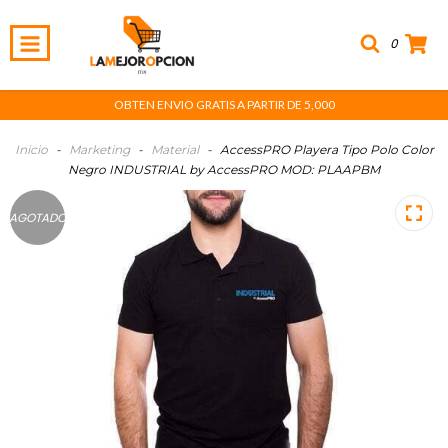
0
OBTEN ENVIO GRATIS A PARTIR DE 5,000
Inicio
-
Marketing
-
Material
-
AccessPRO Playera Tipo Polo Color
Negro INDUSTRIAL by AccessPRO MOD: PLAAPBM
AGOTADO