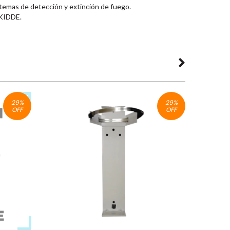
temas de detección y extinción de fuego.
 KIDDE.
29
%
29
%
OFF
OFF