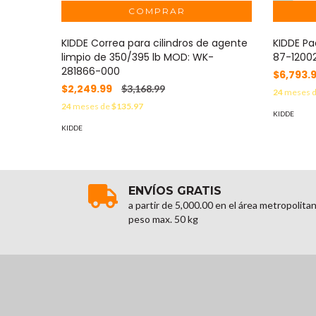
KIDDE Correa para cilindros de agente
KIDDE Pa
limpio de 350/395 lb MOD: WK-
87-1200
281866-000
$6,793.
$2,249.99
$3,168.99
24
meses 
24
meses de
$135.97
KIDDE
KIDDE
ENVÍOS GRATIS
a partir de 5,000.00 en el área metropolita
peso max. 50 kg