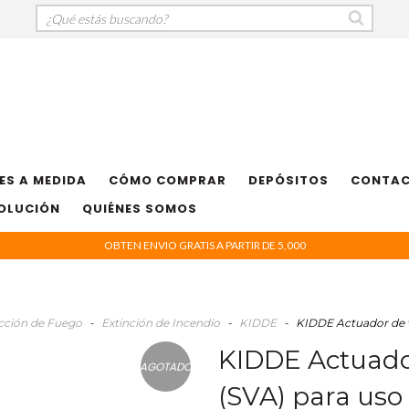
ES A MEDIDA
CÓMO COMPRAR
DEPÓSITOS
CONTA
VOLUCIÓN
QUIÉNES SOMOS
OBTEN ENVIO GRATIS A PARTIR DE 5,000
cción de Fuego
-
Extinción de Incendio
-
KIDDE
-
KIDDE Actuador de v
KIDDE Actuador
AGOTADO
(SVA) para us