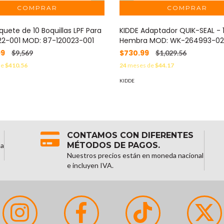
quete de 10 Boquillas LPF Para
KIDDE Adaptador QUIK-SEAL - 
22-001 MOD: 87-120023-001
Hembra MOD: WK-264993-0
99
$730.99
$9,569
$1,029.56
de
$410.56
24
meses de
$44.17
KIDDE
CONTAMOS CON DIFERENTES
MÉTODOS DE PAGOS.
na
Nuestros precios están en moneda nacional
e incluyen IVA.