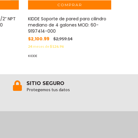
1/2” NPT
KIDDE Soporte de pared para cilindro
KIDDE Pa
20
mediano de 4 galones MOD: 60-
87-1200
9197414-000
$4,434
$2,100.99
$2,959.14
24
meses 
24
meses de
$126.96
KIDDE
KIDDE
SITIO SEGURO
Protegemos tus datos