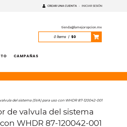
CREAR UNA CUENTA
-
INICIAR SESIÓN
tienda@lamejoropcion.mx
0
Ítems
|
$0
CTO
CAMPAÑAS
alvula del sistema (SVA) para uso con WHDR 87-120042-001
 de valvula del sistema
o con WHDR 87-120042-001