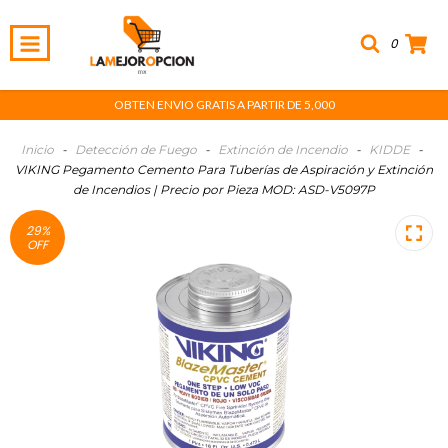
0
OBTEN ENVIO GRATIS A PARTIR DE 5,000
Inicio
-
Detección de Fuego
-
Extinción de Incendio
-
KIDDE
-
VIKING Pegamento Cemento Para Tuberías de Aspiración y Extinción
de Incendios | Precio por Pieza MOD: ASD-V5097P
29
%
OFF