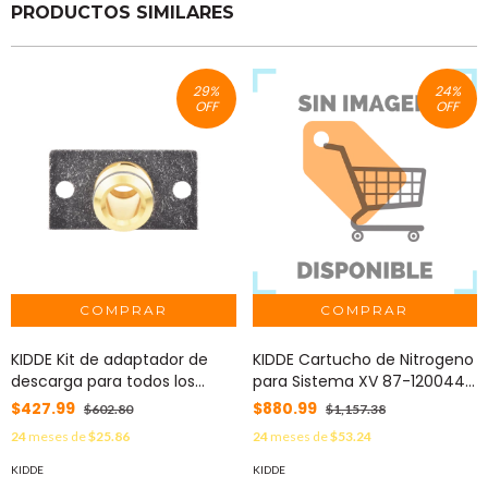
PRODUCTOS SIMILARES
29
%
24
%
OFF
OFF
KIDDE Kit de adaptador de
KIDDE Cartucho de Nitrogeno
descarga para todos los
para Sistema XV 87-120044-
cilindros KIDDE. 83-844908-
001
$427.99
$880.99
$602.80
$1,157.38
000
24
meses de
$25.86
24
meses de
$53.24
KIDDE
KIDDE