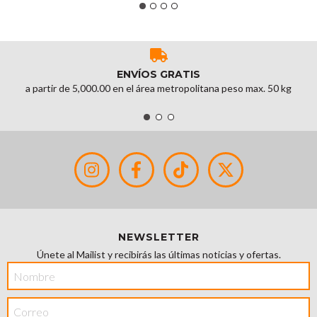
HUELLA DACTILAR EN CRISTAL
CAPACIDAD DE 10,000
ROSTROS, 10,000 HUELLAS,
50,000 TARJETAS DE 125KHZ,
300,000 EVENTOS
ENVÍOS GRATIS
COMUNICACION Wi-Fi 2.4 GHz
a partir de 5,000.00 en el área metropolitana peso max. 50 kg
& TCP/IP SE PUEDE ELEGIR SI
TRABAJA COMO ASISTENCIA O
COMO ACCESO, COMPATIBLE
CON ZKBIO ZLINK SOLUCION
SIN COSTO EN LA NUBE. MOD:
SENSEFACE 7A
NEWSLETTER
Únete al Mailist y recibirás las últimas noticias y ofertas.