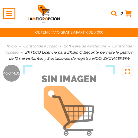
0
OBTEN ENVIO GRATIS A PARTIR DE 5,000
Inicio
-
Control de Acceso
-
Software de Asistencia
-
Control de
Acceso
-
ZKTECO Licencia para ZKBio CVsecurity permite la gestion
de 10 mil visitantes y 5 estaciones de registro MOD: ZKCVVISP51W
AGOTADO