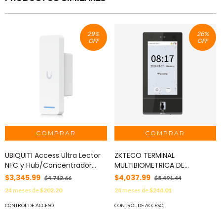
29
%
26
%
OFF
OFF
UBIQUITI Access Ultra Lector
ZKTECO TERMINAL
NFC y Hub/Concentrador
MULTIBIOMETRICA DE
Incorporado para Control de
CONTROL DE ACCESO
$3,345.99
$4,037.99
$4,712.66
$5,491.44
Entrada Completo de una
ZKTECO MODELO SENSEFACE
24
meses de
$202.20
24
meses de
$244.01
Sola Puerta desde un solo
7A INCORPORA LA ULTIMA
Dispositivo MOD: UA-ULTRA
TECNOLOGIA DE
CONTROL DE ACCESO
CONTROL DE ACCESO
AUTENTICACION FACIAL Y