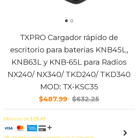
TXPRO Cargador rápido de
escritorio para baterias KNB45L,
KNB63L y KNB-65L para Radios
NX240/ NX340/ TKD240/ TKD340
MOD: TX-KSC35
$487.99
$632.25
24
meses de
$29.49
2% de descuento
pagando con A convenir