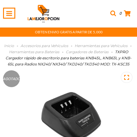
0
OBTEN ENVIO GRATIS A PARTIR DE 5,000
Inicio
-
Accesorios para Vehículos
-
Herramientas para Vehículos
-
Herramientas para Baterías
-
Cargadores de Baterías
-
TXPRO
Cargador rápido de escritorio para baterias KNB45L, KNB63L y KNB-
65L para Radios NX240/ NX340/ TKD240/ TKD340 MOD: TX-KSC35
AGOTADO