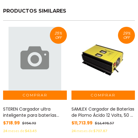
PRODUCTOS SIMILARES
25
%
29
%
OFF
OFF
STEREN Cargador ultra
SAMLEX Cargador de Baterías
inteligente para baterías
de Plomo Ácido 12 Volts, 50 A
selladas de ácido-plomo
/ Bancos de 450 a 550 Ah
$718.99
$11,713.99
$954.93
$16,498.57
MOD: BR-600
SEC-1250-UL
24
meses de
$43.45
24
meses de
$707.87