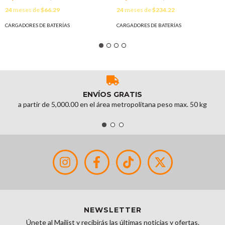
accesorios de montaje
Kenwood
24
meses de
$66.29
24
meses de
$234.22
alternativa para el cargador
TK2100/3100/2102A/3102A/210
KSC24 MOD: PP-VKSC24
y portátiles serie G. MOD: PP-
CARGADORES DE BATERÍAS
CARGADORES DE BATERÍAS
6C-KSC24
ENVÍOS GRATIS
a partir de 5,000.00 en el área metropolitana peso max. 50 kg
NEWSLETTER
Únete al Mailist y recibirás las últimas noticias y ofertas.