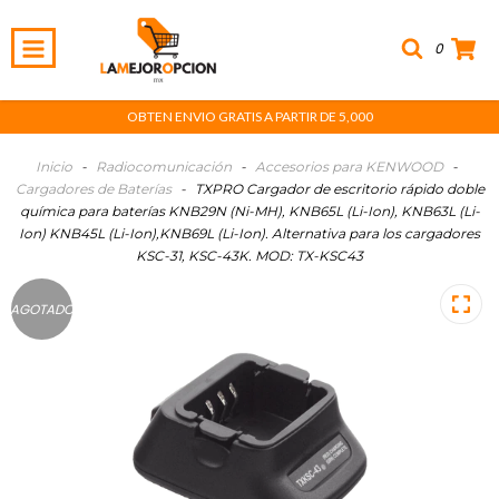
0
OBTEN ENVIO GRATIS A PARTIR DE 5,000
Inicio
-
Radiocomunicación
-
Accesorios para KENWOOD
-
Cargadores de Baterías
-
TXPRO Cargador de escritorio rápido doble
química para baterías KNB29N (Ni-MH), KNB65L (Li-Ion), KNB63L (Li-
Ion) KNB45L (Li-Ion),KNB69L (Li-Ion). Alternativa para los cargadores
KSC-31, KSC-43K. MOD: TX-KSC43
AGOTADO