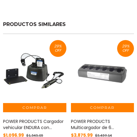
PRODUCTOS SIMILARES
29
%
29
%
OFF
OFF
POWER PRODUCTS Cargador
POWER PRODUCTS
vehicular ENDURA con
Multicargador de 6
tirantes para radio y
cavidades para radios
$1,096.99
$3,875.99
$1,545.05
$5,459.14