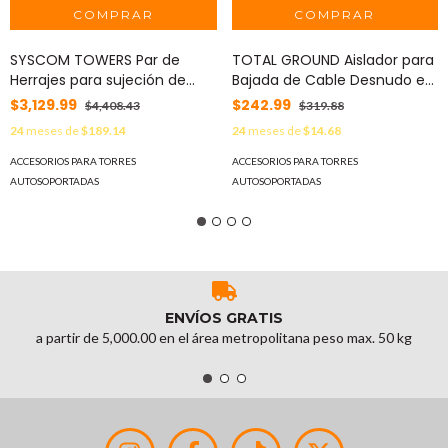
SYSCOM TOWERS Par de
TOTAL GROUND Aislador para
Herrajes para sujeción de
Bajada de Cable Desnudo en
línea de vida para STZ30G,
Torre STZ30 y STZ30G. MOD:
$3,129.99
$242.99
$4,408.43
$319.88
STZ35G y STZ45. MOD: SHE-LV
TG-AC
24
meses de
$189.14
24
meses de
$14.68
ACCESORIOS PARA TORRES
ACCESORIOS PARA TORRES
AUTOSOPORTADAS
AUTOSOPORTADAS
ENVÍOS GRATIS
a partir de 5,000.00 en el área metropolitana peso max. 50 kg