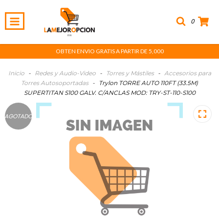
0
OBTEN ENVIO GRATIS A PARTIR DE 5,000
Inicio
-
Redes y Audio-Video
-
Torres y Mástiles
-
Accesorios para
Torres Autosoportadas
-
Trylon TORRE AUTO 110FT (33.5M)
SUPERTITAN S100 GALV. C/ANCLAS MOD: TRY-ST-110-S100
AGOTADO