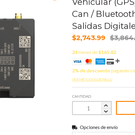
Vehicular (GPS
Can / Bluetoot
Salidas Digita
$2,743.99
$3,864
24
meses de
$165.82
2% de descuento
pagando co
VER MÉTODOS DE PAGO
CANTIDAD
Opciones de envío
Entregas para el CP: