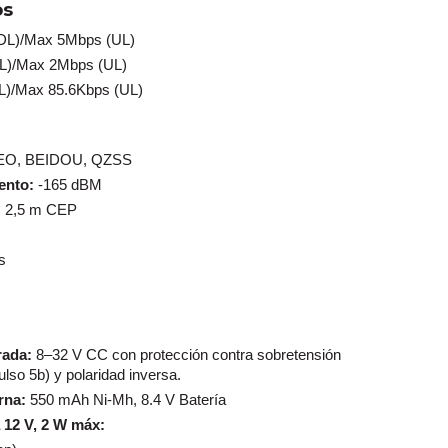
os
DL)/Max 5Mbps (UL)
L)/Max 2Mbps (UL)
)/Max 85.6Kbps (UL)
EO, BEIDOU, QZSS
ento:
-165 dBM
 2,5 m CEP
s
rada:
8–32 V CC con protección contra sobretensión
lso 5b) y polaridad inversa.
rna:
550 mAh Ni-Mh, 8.4 V Batería
 12 V, 2 W máx: