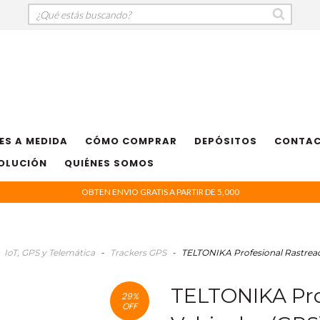
ES A MEDIDA
CÓMO COMPRAR
DEPÓSITOS
CONTA
VOLUCIÓN
QUIÉNES SOMOS
OBTEN ENVIO GRATIS A PARTIR DE 5,000
IoT, GPS y Telemática
-
Trackers GPS
-
TELTONIKA Profesional Rastreado
TELTONIKA Pro
29
%
OFF