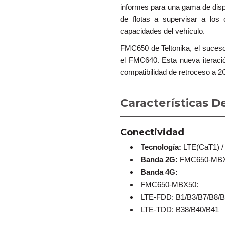
informes para una gama de disp
de flotas a supervisar a los
capacidades del vehículo.
FMC650 de Teltonika, el sucesor
el FMC640. Esta nueva iteraci
compatibilidad de retroceso a 
Características 
Conectividad
Tecnología:
LTE(CaT1) /
Banda 2G:
FMC650-MBX5
Banda 4G:
FMC650-MBX50:
LTE-FDD: B1/B3/B7/B8/
LTE-TDD: B38/B40/B41