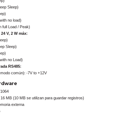
ep)
eep Sleep)
eep)
with no load)
 full Load / Peak)
 24 V, 2 W máx:
leep)
ep Sleep)
eep)
with no Load)
trada RS485:
de modo común): -7V to +12V
ardware
T1064
16 MB (10 MB se utilizan para guardar registros)
emoria externa
o