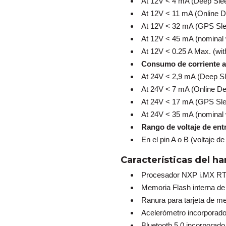
At 12V < 4 mA (Deep Sle
At 12V < 11 mA (Online D
At 12V < 32 mA (GPS Sl
At 12V < 45 mA (nominal 
At 12V < 0.25 A Max. (with
Consumo de corriente a
At 24V < 2,9 mA (Deep S
At 24V < 7 mA (Online De
At 24V < 17 mA (GPS Sl
At 24V < 35 mA (nominal 
Rango de voltaje de en
En el pin A o B (voltaje 
Características del h
Procesador NXP i.MX R
Memoria Flash interna de 
Ranura para tarjeta de m
Acelerómetro incorporad
Bluetooth 5.0 incorporado