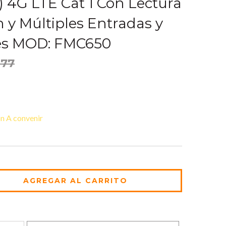
) 4G LTE Cat 1 Con Lectura
h y Múltiples Entradas y
les MOD: FMC650
.77
n A convenir
CAMBIAR CP