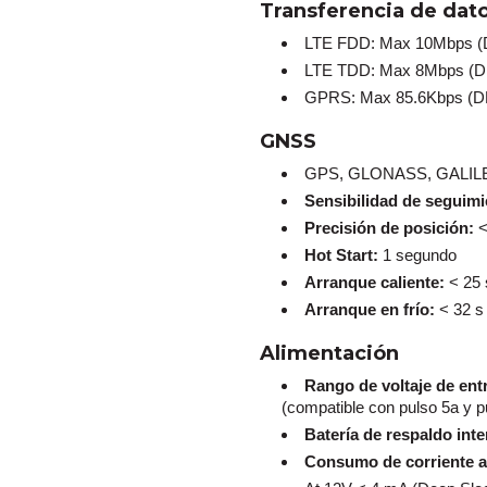
Transferencia de dat
LTE FDD: Max 10Mbps (
LTE TDD: Max 8Mbps (D
GPRS: Max 85.6Kbps (DL
GNSS
GPS, GLONASS, GALIL
Sensibilidad de seguimi
Precisión de posición:
<
Hot Start:
1 segundo
Arranque caliente:
< 25 
Arranque en frío:
< 32 s
Alimentación
Rango de voltaje de ent
(compatible con pulso 5a y pu
Batería de respaldo inte
Consumo de corriente a