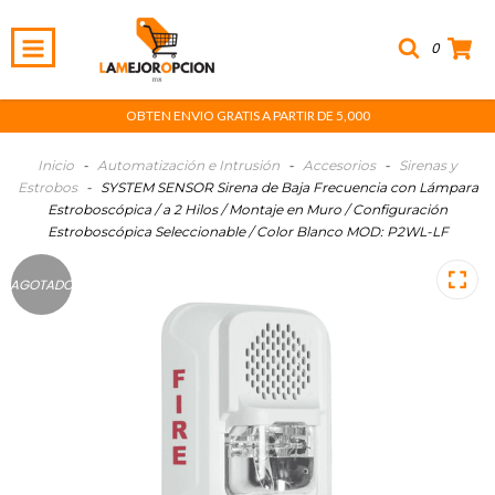
0
OBTEN ENVIO GRATIS A PARTIR DE 5,000
Inicio
-
Automatización e Intrusión
-
Accesorios
-
Sirenas y
Estrobos
-
SYSTEM SENSOR Sirena de Baja Frecuencia con Lámpara
Estroboscópica / a 2 Hilos / Montaje en Muro / Configuración
Estroboscópica Seleccionable / Color Blanco MOD: P2WL-LF
AGOTADO