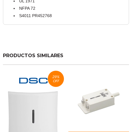
UL 1971
NFPA 72
S4011 PR452768
PRODUCTOS SIMILARES
29
%
OFF