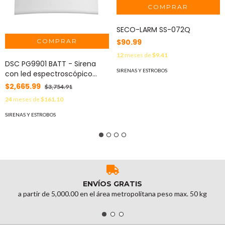
SECO-LARM SS-072Q
$90.99
12
meses de
$9.41
DSC PG9901 BATT - Sirena
SIRENAS Y ESTROBOS
con led espectroscópico
Interior 110 dB c/batería
$2,665.99
$3,754.91
Inalámbrica Power G
24
meses de
$161.10
compatible con NEO, PRO,
Qolsys e IoTega
SIRENAS Y ESTROBOS
ENVÍOS GRATIS
a partir de 5,000.00 en el área metropolitana peso max. 50 kg