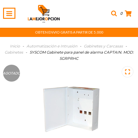
0
OBTEN ENVIO GRATIS A PARTIR DE 5,000
Inicio
-
Automatización e Intrusión
-
Gabinetes y Carcasas
-
Gabinetes
-
SYSCOM Gabinete para panel de alarma CAPTAIN. MOD:
SGRPRHC
AGOTADO