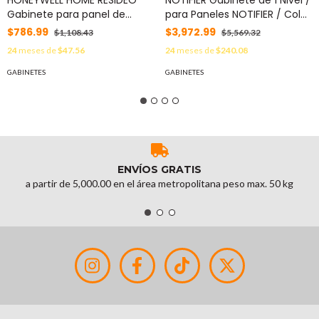
Gabinete para panel de
para Paneles NOTIFIER / Color
Alarma VISTA48LA MOD:
Negro MOD: SBB-A4
$786.99
$3,972.99
$1,108.43
$5,569.32
SGRPRV
24
meses de
$47.56
24
meses de
$240.08
GABINETES
GABINETES
ENVÍOS GRATIS
a partir de 5,000.00 en el área metropolitana peso max. 50 kg