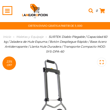
0
OBTEN ENVIO GRATIS A PARTIR DE 5,000
Inicio
-
Maletas y Equipaje
-
SURTEK Diablo Plegable / Capacidad 60
kg / Jaladera de Hule Espuma / Botón Despliegue Rápido / Base Acero
Antiderrapante / Llanta Hule Duradera / Transporte Compacto MOD:
SYS-DPA-60
23
%
OFF