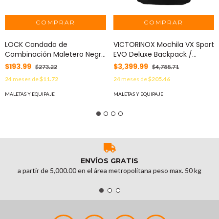
LOCK Candado de
VICTORINOX Mochila VX Sport
Combinación Maletero Negro
EVO Deluxe Backpack /
TSA / Medida 30 mm/ / Nivel
Fabricada en Poliéster Rojo.
$193.99
$3,399.99
$273.22
$4,788.71
de seguridad 3 / Discos
MOD: 611419
24
meses de
$11.72
24
meses de
$205.46
Programables. MOD: SYS-
54CA
MALETAS Y EQUIPAJE
MALETAS Y EQUIPAJE
ENVÍOS GRATIS
a partir de 5,000.00 en el área metropolitana peso max. 50 kg