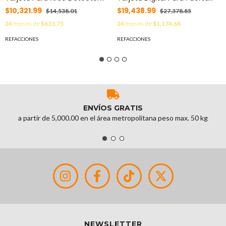
de Metales INTELL26ZIR MOD:
Detectora de Metales
$10,321.99
$19,438.99
$14,538.01
$27,378.85
TD-INTELL-26
INTELL218ZIR MOD: TD-INTELL-
24
meses de
$623.75
24
meses de
$1,174.68
218
REFACCIONES
REFACCIONES
ENVÍOS GRATIS
a partir de 5,000.00 en el área metropolitana peso max. 50 kg
NEWSLETTER