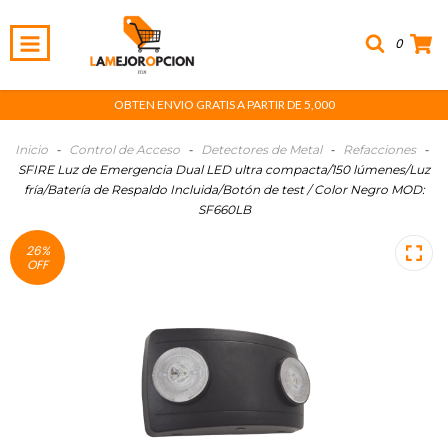
0
OBTEN ENVIO GRATIS A PARTIR DE 5,000
Inicio
-
Control de Acceso
-
Detectores de Metal
-
Refacciones
-
SFIRE Luz de Emergencia Dual LED ultra compacta/150 lúmenes/Luz
fría/Batería de Respaldo Incluida/Botón de test / Color Negro MOD:
SF660LB
26
%
OFF