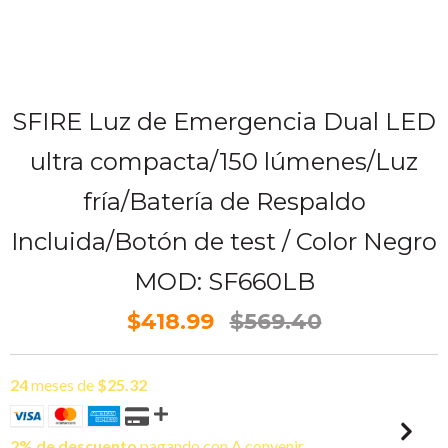
SFIRE Luz de Emergencia Dual LED
ultra compacta/150 lúmenes/Luz
fría/Batería de Respaldo
Incluida/Botón de test / Color Negro
MOD: SF660LB
$418.99
$569.40
24
meses de
$25.32
2% de descuento
pagando con A convenir