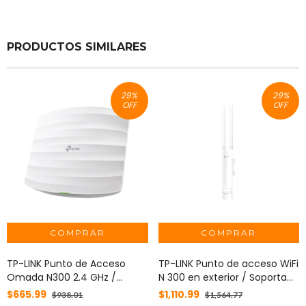
PRODUCTOS SIMILARES
29
%
29
%
OFF
OFF
TP-LINK Punto de Acceso
TP-LINK Punto de acceso WiFi
Omada N300 2.4 GHz /
N 300 en exterior / Soporta
Alimentación PoE 802.3af /
hasta 50 clientes / Stand-
$665.99
$1,110.99
$938.01
$1,564.77
Para montaje en techo /
alone o controladora en la