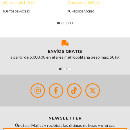
24
meses de
$40.25
24
meses de
$67.14
Soporta hasta 50 clientes.
nube EAP110-OUTDOOR
MOD: EAP115
PUNTOS DE ACCESO
PUNTOS DE ACCESO
ENVÍOS GRATIS
a partir de 5,000.00 en el área metropolitana peso max. 50 kg
NEWSLETTER
Únete al Mailist y recibirás las últimas noticias y ofertas.