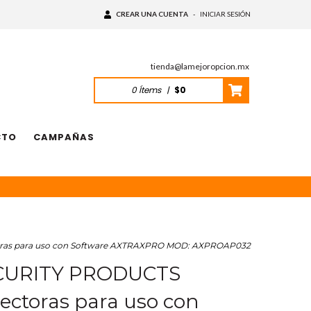
CREAR UNA CUENTA
-
INICIAR SESIÓN
tienda@lamejoropcion.mx
0
Ítems
|
$0
CTO
CAMPAÑAS
oras para uso con Software AXTRAXPRO MOD: AXPROAP032
CURITY PRODUCTS
lectoras para uso con