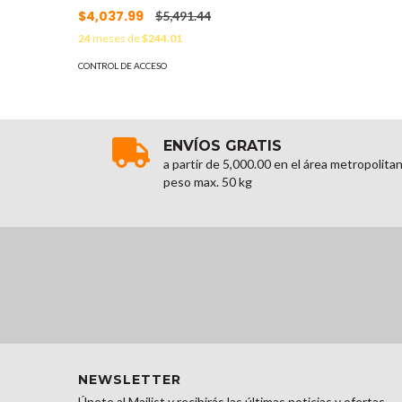
$4,037.99
$5,491.44
24
meses de
$244.01
CONTROL DE ACCESO
ENVÍOS GRATIS
a partir de 5,000.00 en el área metropolita
peso max. 50 kg
NEWSLETTER
Únete al Mailist y recibirás las últimas noticias y ofertas.