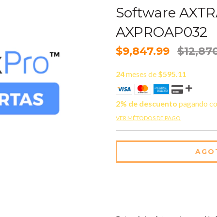
Software AXT
AXPROAP032
$9,847.99
$12,87
24
meses de
$595.11
2% de descuento
pagando co
VER MÉTODOS DE PAGO