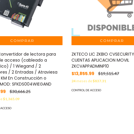
Convertidor de lectora para
ZKTECO LIC ZKBIO CVSECURITY 
de acceso (cableado a
CUENTAS APLICACION MOVIL
ico) / 1 Wiegand / 2
ZKCVAPPADMINP10
res / 2 Entradas / Atraviesa
$13,855.99
$19,515.47
6 KM En Construcción o
24
meses de
$837.31
l MOD: SFKDS004WIEGAND
CONTROL DE ACCESO
.99
$30,666.25
de
$1,365.09
 ACCESO