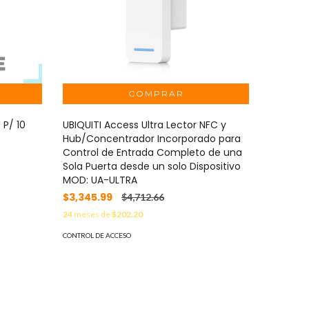
ZKTECO 
CVosecu
P/ 10
UBIQUITI Access Ultra Lector NFC y
50 puer
Hub/Concentrador Incorporado para
MOD: Z
Control de Entrada Completo de una
$23,92
Sola Puerta desde un solo Dispositivo
24
meses 
MOD: UA-ULTRA
CONTROL D
$3,345.99
$4,712.66
24
meses de
$202.20
CONTROL DE ACCESO