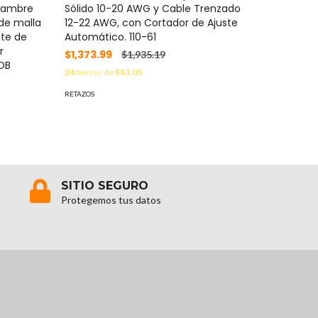
alambre
Sólido 10-20 AWG y Cable Trenzado
MTS de 
 de malla
12-22 AWG, con Cortador de Ajuste
FXL780
nte de
Automático. 110-61
$2,347
r
$1,373.99
$1,935.19
24
meses 
OB
24
meses de
$83.03
RETAZOS
RETAZOS
SITIO SEGURO
Protegemos tus datos