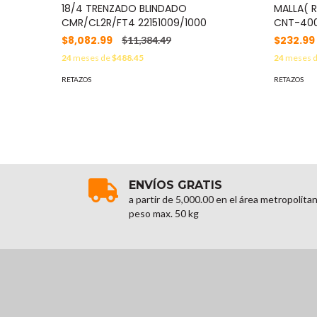
18/4 TRENZADO BLINDADO
MALLA( 
CMR/CL2R/FT4 22151009/1000
CNT-40
$8,082.99
$232.99
$11,384.49
24
meses de
$488.45
24
meses 
RETAZOS
RETAZOS
ENVÍOS GRATIS
a partir de 5,000.00 en el área metropolita
peso max. 50 kg