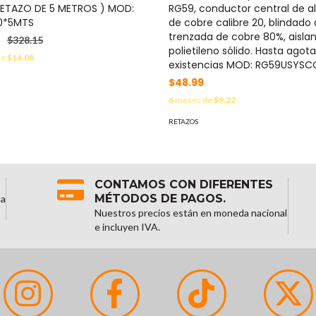
RETAZO DE 5 METROS ) MOD:
RG59, conductor central de 
0*5MTS
de cobre calibre 20, blindado
trenzada de cobre 80%, aisla
$328.15
polietileno sólido. Hasta agota
de
$14.08
existencias MOD: RG59USYSC
$48.99
6
meses de
$9.22
RETAZOS
CONTAMOS CON DIFERENTES
MÉTODOS DE PAGOS.
na
Nuestros precios están en moneda nacional
e incluyen IVA.