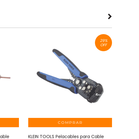
29
%
OFF
Cable
KLEIN TOOLS Pelacables para Cable
COMMSC