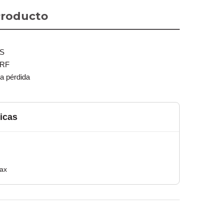
Producto
S
 RF
a pérdida
icas
iax