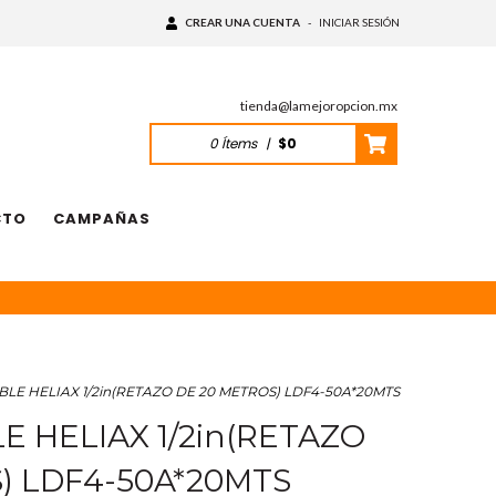
CREAR UNA CUENTA
-
INICIAR SESIÓN
tienda@lamejoropcion.mx
0
Ítems
|
$0
CTO
CAMPAÑAS
BLE HELIAX 1/2in(RETAZO DE 20 METROS) LDF4-50A*20MTS
E HELIAX 1/2in(RETAZO
) LDF4-50A*20MTS