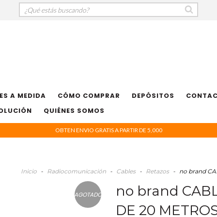
ES A MEDIDA
CÓMO COMPRAR
DEPÓSITOS
CONTA
VOLUCIÓN
QUIÉNES SOMOS
OBTEN ENVIO GRATIS A PARTIR DE 5,000
Inicio
-
Radiocomunicación
-
Cables
-
Retazos
-
no brand CA
no brand CABL
AGOTADO
DE 20 METROS