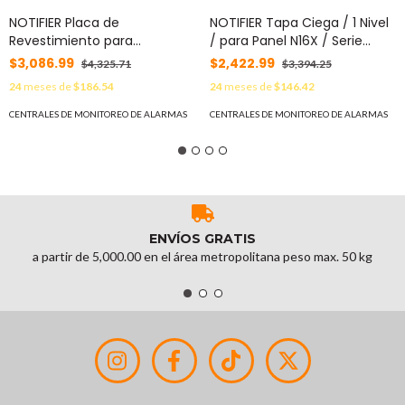
NOTIFIER Placa de
NOTIFIER Tapa Ciega / 1 Nivel
Revestimiento para
/ para Panel N16X / Serie
Anunciador Táctil y
INSPIRE de NOTIFIER / Color
$3,086.99
$2,422.99
$4,325.71
$3,394.25
Anunciadores / para Panel
Negro MOD: DP-BLN
24
meses de
$186.54
24
meses de
$146.42
N16X / Serie INSPIRE de
NOTIFIER / Color Negro MOD:
CENTRALES DE MONITOREO DE ALARMAS
CENTRALES DE MONITOREO DE ALARMAS
DP-T2A
ENVÍOS GRATIS
a partir de 5,000.00 en el área metropolitana peso max. 50 kg