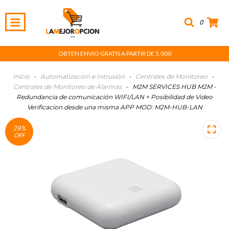
0
OBTEN ENVIO GRATIS A PARTIR DE 5,000
Inicio
-
Automatización e Intrusión
-
Centrales de Monitoreo
-
Centrales de Monitoreo de Alarmas
-
M2M SERVICES HUB M2M -
Redundancia de comunicación WIFI/LAN + Posibilidad de Video
Verificacion desde una misma APP MOD: M2M-HUB-LAN
29
%
OFF