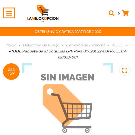
0
OBTEN ENVIO GRATIS A PARTIR DE 5,000
Inicio
-
Detección de Fuego
-
Extinción de Incendio
-
KIDDE
-
KIDDE Paquete de 10 Boquillas LPF Para 87-120022-001 MOD: 87-
120023-001
29
%
OFF