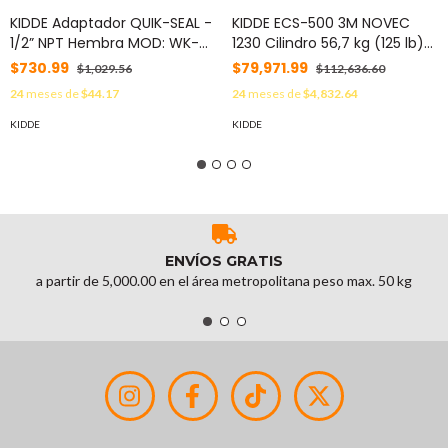
KIDDE Adaptador QUIK-SEAL -
KIDDE ECS-500 3M NOVEC
1/2” NPT Hembra MOD: WK-
1230 Cilindro 56,7 kg (125 lb)
264993-020
de capacidad; Válvula de 1,5"
$730.99
$79,971.99
$1,029.56
$112,636.60
45-550201-001
24
meses de
$44.17
24
meses de
$4,832.64
KIDDE
KIDDE
ENVÍOS GRATIS
a partir de 5,000.00 en el área metropolitana peso max. 50 kg