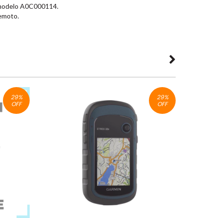
 modelo A0C000114.
remoto.
29
%
29
%
OFF
OFF