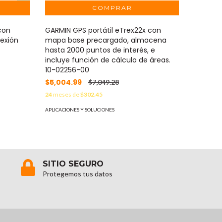
con
GARMIN GPS portátil eTrex22x con
GAITRON
exión
mapa base precargado, almacena
Amplifi
hasta 2000 puntos de interés, e
460150
incluye función de cálculo de áreas.
$474.9
10-02256-00
24
meses 
$5,004.99
$7,049.28
APLICACION
24
meses de
$302.45
APLICACIONES Y SOLUCIONES
SITIO SEGURO
Protegemos tus datos