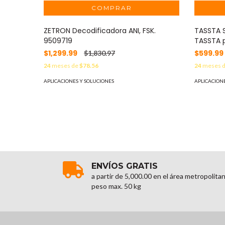
ZETRON Decodificadora ANI, FSK.
TASSTA S
9509719
TASSTA 
$1,299.99
$599.99
$1,830.97
24
meses de
$78.56
24
meses 
APLICACIONES Y SOLUCIONES
APLICACION
ENVÍOS GRATIS
a partir de 5,000.00 en el área metropolita
peso max. 50 kg