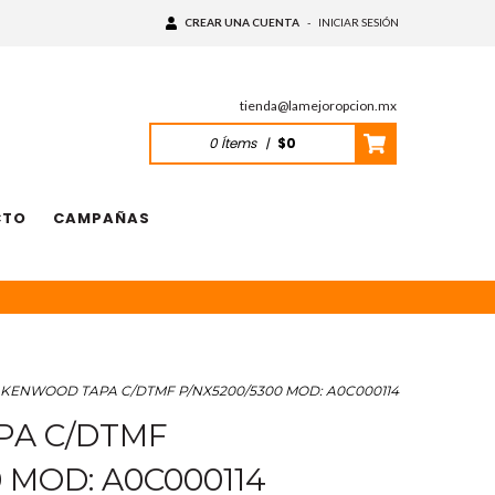
CREAR UNA CUENTA
-
INICIAR SESIÓN
tienda@lamejoropcion.mx
0
Ítems
|
$0
CTO
CAMPAÑAS
KENWOOD TAPA C/DTMF P/NX5200/5300 MOD: A0C000114
A C/DTMF
 MOD: A0C000114