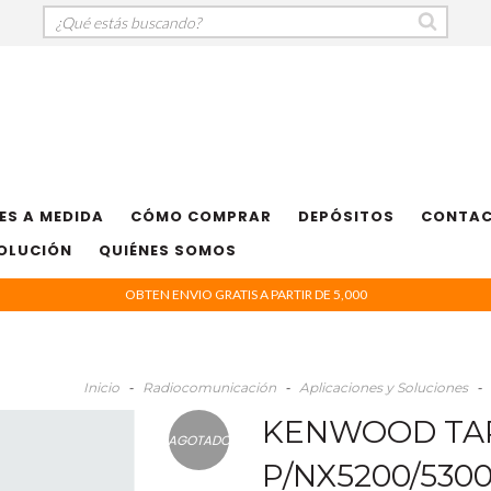
ES A MEDIDA
CÓMO COMPRAR
DEPÓSITOS
CONTA
VOLUCIÓN
QUIÉNES SOMOS
OBTEN ENVIO GRATIS A PARTIR DE 5,000
Inicio
-
Radiocomunicación
-
Aplicaciones y Soluciones
-
KENWOOD TAP
AGOTADO
P/NX5200/5300