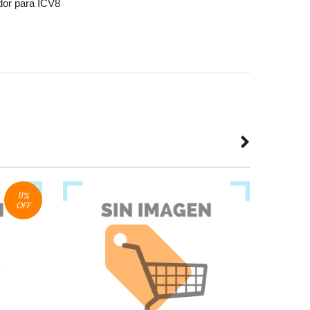
or para ICV8
11
%
OFF