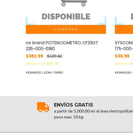
no brand POTENCIOMETRO CF33GT
SYSCOM 
225-000-0180
175-000
$382.99
$36.99
$539.42
24
meses de
$23.14
3
meses d
KENWOOD / ICOM / TXPRO
KENWOOD / 
ENVÍOS GRATIS
a partir de 5,000.00 en el área metropolita
peso max. 50 kg