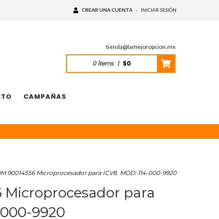
CREAR UNA CUENTA
-
INICIAR SESIÓN
tienda@lamejoropcion.mx
0
Ítems
|
$0
CTO
CAMPAÑAS
M 90014556 Microprocesador para ICV8. MOD: 114-000-9920
 Microprocesador para
-000-9920