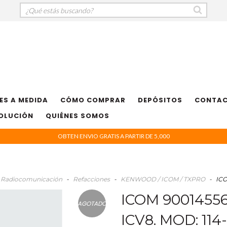
ES A MEDIDA
CÓMO COMPRAR
DEPÓSITOS
CONTA
VOLUCIÓN
QUIÉNES SOMOS
OBTEN ENVIO GRATIS A PARTIR DE 5,000
Radiocomunicación
-
Refacciones
-
KENWOOD / ICOM / TXPRO
-
ICO
ICOM 90014556
AGOTADO
ICV8. MOD: 114