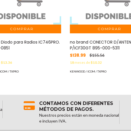
Diodo para Radios IC746PRO.
no brand CONECTOR D/ANTE
-0851
P/ICF30GT 895-000-5311
$138.99
$155.56
e
$13.36
18
meses de
$10.32
ICOM / TXPRO
KENWOOD / ICOM / TXPRO
CONTAMOS CON DIFERENTES
MÉTODOS DE PAGOS.
na
Nuestros precios están en moneda nacional
e incluyen IVA.