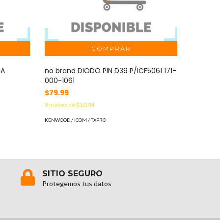
NA
no brand DIODO PIN D39 P/ICF5061 171-
no bra
000-1061
P/ICF10
$79.99
$33.99
9
meses de
$10.54
3
meses d
KENWOOD / ICOM / TXPRO
KENWOOD / 
SITIO SEGURO
Protegemos tus datos